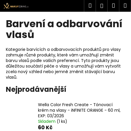
K
Přejít
Hledat
Náku
M
Přihlášen
na
o
obsah
Zpět
Zpět
košík
š
Barvení a odbarvování
í
C
vlasů
k
o
p
Kategorie barvících a odbarvovacích produktů pro vlasy
o
zahrnuje různé produkty, které vám umožňují změnit
barvu vlasů podle vašich preferencí. Tyto produkty jsou
t
důležitou součástí péče o vlasy a umožňují vám vytvořit
ř
zcela nový vzhled nebo jemně změnit stávající barvu
e
vlasů.
b
Nejprodávanější
u
j
Wella Color Fresh Create - Tónovací
e
krém na vlasy - iNFINITE ORANGE - 60 ml,
t
EXP: 03/2026
e
Skladem
(1 ks)
60 Kč
n