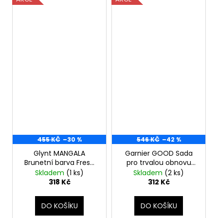
455 KČ
–30 %
546 KČ
–42 %
Glynt MANGALA
Garnier GOOD Sada
Brunetní barva Fresh
pro trvalou obnovu
Up 200 ml
vlasů, 2.0 Truffle Soft
Skladem
(1 ks)
Skladem
(2 ks)
Černá
318 Kč
312 Kč
DO KOŠÍKU
DO KOŠÍKU