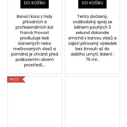
DO KOŠÍKU
DO KOŠÍKU
Barvicí kúra z řady
Tento dočasný,
přírodních a
voděodolný sprej se
profesionálních kúr
během pouhých 3
Franck Provost
sekund dokonale
prodlužuje lesk
smíchá s barvou vlasů a
barvených nebo
zajistí přirozený výsledek
melírovaných vlasů a
bez šmouh až do
pomáhá je chránit před
dalšího umytí. Balení :
poškozením vlivem
75 ml...
prostředí....
AKCE