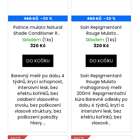
460 KČ
–30 %
460 KČ
–30 %
Patrice mulato Natural
Soin Repigmentant
Shade Conditioner Re-
Rouge Mulato
Pigments 200ml
mahagonový melír
Skladem
(1 ks)
Skladem
(1 ks)
chocolate
200ml
320 Kč
320 Kč
DO KOŠÍKU
DO KOŠÍKU
Barevný melír po dobu 4
Soin Repigmentant
týdnů, krycí schopnost,
Rouge Mulato
intenzivní lesk, bez
mahagonový melír
efektu kořínků, bez
200ml Repigmentační
oslabení vlasového
kúra Barevné odlesky po
stvolu, bez poškození
dobu 4 týdnů, krytí a
vlasové struktury, bez
intenzivní lesk, bez
poškození pokožky
efektu kořínků, bez
hlavy....
vlasové...
AKCE
AKCE