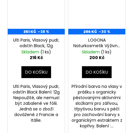
351 KČ
–38 %
286 KČ
–30 %
Ulti Paris, Vlasový pudr,
LOGONA
odstín Black, 12g
Naturkosmetik Výživná
rostlinná barva na
Skladem
(1 ks)
Skladem
(1 ks)
vlasy indigo černá 100
216 Kč
200 Kč
g
DO KOŠÍKU
DO KOŠÍKU
Ulti Paris, Vlasový pudr,
Přírodní barva na vlasy v
odstín Black Balení: 12g
prášku s organicky
Nepoužité, ale nemusí
pěstovanými aktivními
být zabalené ve fólii.
složkami pro zářivou,
Jedná se o zboží
třpytivou barvu s péčí
dovážené z Francie a
pro zachování barvy s
Itálie.
organickým extraktem z
kopřivy. Balení :...