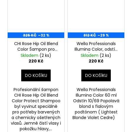
325 KČ
–32 %
312 KČ
–29 %
CHI Rose Hip Oil Blend
Wella Professionals
Color Šampon pro
Illumina Color, odstín
barvené vlasy 340ml
10/69, 60 ml
Skladem
(2 ks)
Skladem
(2 ks)
(poškozený aplikátor)
220 Kč
220 Kč
DO KOŠÍKU
DO KOŠÍKU
Profesionální šampon
Wella Professionals
CHI Rose Hip Oil Blend
Illumina Color 60 ml
Color Protect Shampoo
Odstín 10/69 Popolavá
byl vyvinut speciálně
blond s fialovým
pro potřeby barvených
podtónom ( Lightest
a chemicky ošetřených
Blonde Violet Cedre)
vlasů. Jemně čistí vlasy i
pokožku hlavy,...