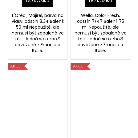
DO KOŠÍKU
DO KOŠÍKU
L'Oréal, Majirel, barva na
Wella, Color Fresh,
vlasy, odstín 8.34 Balení:
odstín 7/47 Balení: 75
50 ml Nepoužité, ale
ml Nepoužité, ale
nemusí být zabalené ve
nemusí být zabalené ve
fólii. Jedná se o zboží
fólii. Jedná se o zboží
dovážené z Francie a
dovážené z Francie a
Itálie.
Itálie.
AKCE
AKCE