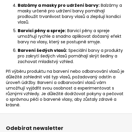
s
Balzámy a masky pro udržení barvy:
Balzámy a
u
masky určené pro udržení barvy pomáhají
prodloužit trvanlivost barvy vlasů a zlepšují kondici
vlasů.
Barvicí pěny a spreje:
Barvicí pěny a spreje
umožňují rychle a snadno aplikovat dočasný efekt
barvy na vlasy, který se postupně smyje.
Barvení šedých vlasů:
Speciální barvy a produkty
pro zakrytí šedých vlasů pomáhají skrýt šediny a
zachovat mladistvý vzhled.
Při výběru produktu na barvení nebo odbarvování vlasů je
důležité zohlednit váš typ vlasů, požadovaný odstín a
úroveň údržby. Barvení a odbarvování vlasů vám
umožňují vyjádřit svou osobnost a experimentovat s
různými vzhledy. Je důležité dodržovat pokyny a pečovat
o správnou péči o barvené vlasy, aby zůstaly zdravé a
krásné.
Z
á
Odebírat newsletter