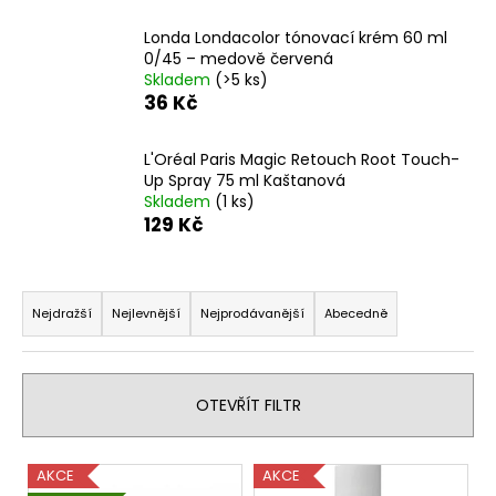
a
Londa Londacolor tónovací krém 60 ml
j
0/45 – medově červená
í
Skladem
(>5 ks)
36 Kč
t
?
L'Oréal Paris Magic Retouch Root Touch-
Up Spray 75 ml Kaštanová
Skladem
(1 ks)
129 Kč
HLEDAT
Ř
a
Nejdražší
Nejlevnější
Nejprodávanější
Abecedně
z
D
e
o
n
p
OTEVŘÍT FILTR
o
í
r
p
V
u
AKCE
AKCE
r