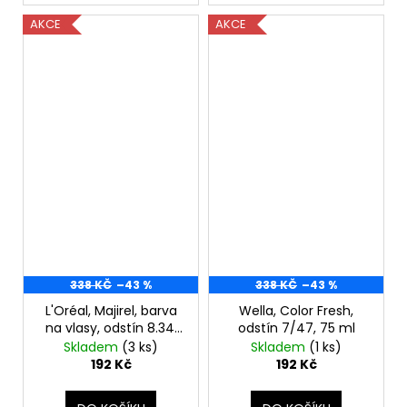
AKCE
AKCE
338 KČ
–43 %
338 KČ
–43 %
L'Oréal, Majirel, barva
Wella, Color Fresh,
na vlasy, odstín 8.34,
odstín 7/47, 75 ml
50 ml
Skladem
(3 ks)
Skladem
(1 ks)
192 Kč
192 Kč