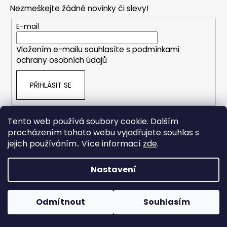
p
Nezmeškejte žádné novinky či slevy!
a
t
E-mail
í
Vložením e-mailu souhlasíte s
podmínkami
ochrany osobních údajů
PŘIHLÁSIT SE
Tento web používá soubory cookie. Dalším
procházením tohoto webu vyjadřujete souhlas s
jejich používáním.. Více informací
zde
.
O NÁS
Co je důležitější než zdraví?
Nastavení
Otázka, kterou se ptáme, když už
je často pozdě. A věřte, že víme, o
čem mluvíme.
Během horkých dnů nedoporučujeme doručování do
OneBoxů. Produkty citlivé na vysoké teploty nemusí být při
Odmítnout
Souhlasím
převzetí v optimálním stavu.