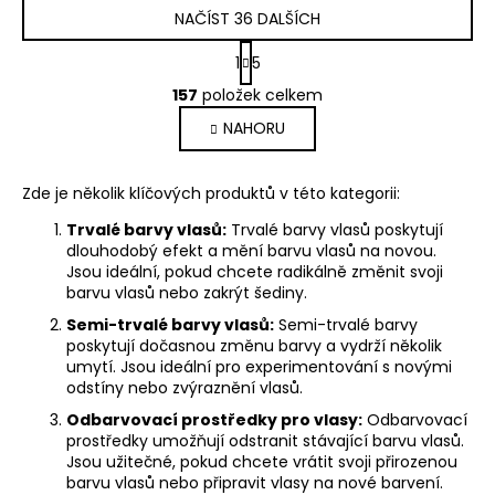
NAČÍST 36 DALŠÍCH
S
1
5
t
O
r
157
položek celkem
v
á
NAHORU
l
n
k
á
o
d
Zde je několik klíčových produktů v této kategorii:
v
a
á
c
Trvalé barvy vlasů:
Trvalé barvy vlasů poskytují
n
í
dlouhodobý efekt a mění barvu vlasů na novou.
í
Jsou ideální, pokud chcete radikálně změnit svoji
p
barvu vlasů nebo zakrýt šediny.
r
v
Semi-trvalé barvy vlasů:
Semi-trvalé barvy
poskytují dočasnou změnu barvy a vydrží několik
k
umytí. Jsou ideální pro experimentování s novými
y
odstíny nebo zvýraznění vlasů.
v
Odbarvovací prostředky pro vlasy:
Odbarvovací
ý
prostředky umožňují odstranit stávající barvu vlasů.
p
Jsou užitečné, pokud chcete vrátit svoji přirozenou
i
barvu vlasů nebo připravit vlasy na nové barvení.