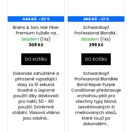
440 KČ
–30 %
380 KČ
–21 %
Brains & Son, Hair Fiber
Schwarzkopf
Premium tužidlo na
Professional BlondMe
vlasy (SVĚTLE HNĚDÁ)
Bond Repair Purple
Skladem
(1 ks)
Skladem
(1 ks)
25 g
Conditioner 250ml
308 Kč
299 Kč
DO KOŠÍKU
DO KOŠÍKU
Dokonale zahuštěné a
Schwarzkopf
přirozeně vypadající
Professional BlondMe
vlasy za 10 sekund.
Bond Repair Purple
Snadné a úsporné
Conditioner představuje
použití díky dávkovači
vrcholnou péči pro
pro nalití, 50 - 60
všechny typy blond,
použití. Extrémně
zesvětlovaných či
stabilní. Vlasová vlákna
melírovaných vlasů,
jsou odolná...
které touží po
dokonalém...