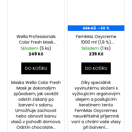
336 KČ
–30 %
Wella Professionals
FemMas Oxycreme
Color Fresh Mask
1000 ml (1,9 %)
Chocolate Touch (W)
Profesionální oxidační
Skladem
(5 ks)
Skladem
(1 ks)
150ml, Farba na vlasy
prostředek pro barvení
249 Kč
235 Kč
DO KOŠÍKU
DO KOŠÍKU
Maska Wella Color Fresh
Díky speciálně
Mask je dokonalým
vyvinutému složení s
způsobem, jak osvěžit
vyživujícím arganovým
odstín získaný po
olejem a posilujícím
barvení v salonu.
keratinem tento
Umožňuje zachovat
FemMas Oxycremes
nebo obnovit barvu
neuvěřitelně příjemně
vlasů v pohodlí domova.
voní a chrání vaše vlasy
Odstín chocolate...
při barvení....