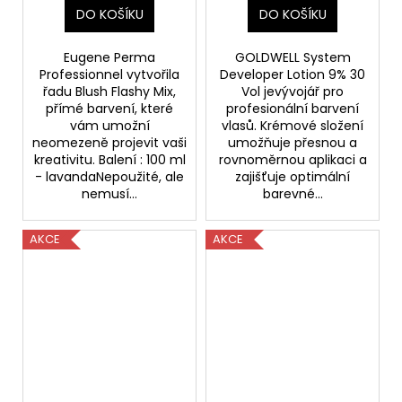
DO KOŠÍKU
DO KOŠÍKU
Eugene Perma
GOLDWELL System
Professionnel vytvořila
Developer Lotion 9% 30
řadu Blush Flashy Mix,
Vol jevývojář pro
přímé barvení, které
profesionální barvení
vám umožní
vlasů. Krémové složení
neomezeně projevit vaši
umožňuje přesnou a
kreativitu. Balení : 100 ml
rovnoměrnou aplikaci a
- lavandaNepoužité, ale
zajišťuje optimální
nemusí...
barevné...
AKCE
AKCE