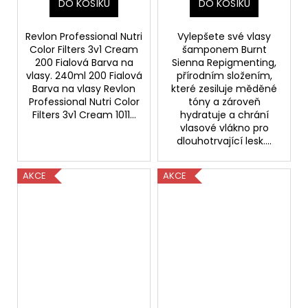
DO KOŠÍKU
DO KOŠÍKU
Revlon Professional Nutri
Vylepšete své vlasy
Color Filters 3v1 Cream
šamponem Burnt
200 Fialová Barva na
Sienna Repigmenting,
vlasy. 240ml 200 Fialová
přírodním složením,
Barva na vlasy Revlon
které zesiluje měděné
Professional Nutri Color
tóny a zároveň
Filters 3v1 Cream 1011...
hydratuje a chrání
vlasové vlákno pro
dlouhotrvající lesk....
AKCE
AKCE