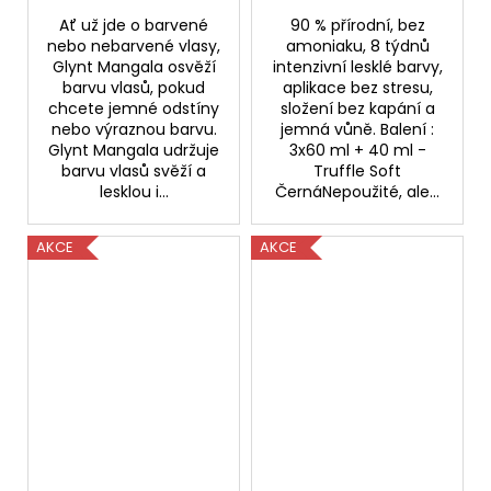
Ať už jde o barvené
90 % přírodní, bez
nebo nebarvené vlasy,
amoniaku, 8 týdnů
Glynt Mangala osvěží
intenzivní lesklé barvy,
barvu vlasů, pokud
aplikace bez stresu,
chcete jemné odstíny
složení bez kapání a
nebo výraznou barvu.
jemná vůně. Balení :
Glynt Mangala udržuje
3x60 ml + 40 ml -
barvu vlasů svěží a
Truffle Soft
lesklou i...
ČernáNepoužité, ale...
AKCE
AKCE