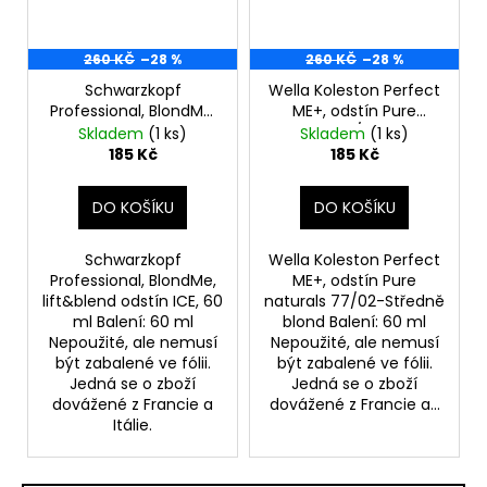
260 KČ
–28 %
260 KČ
–28 %
Schwarzkopf
Wella Koleston Perfect
Professional, BlondMe,
ME+, odstín Pure
lift&blend odstín ICE,
naturals 77/02, 60 ml-
Skladem
(1 ks)
Skladem
(1 ks)
60 ml
Středně blond
185 Kč
185 Kč
DO KOŠÍKU
DO KOŠÍKU
Schwarzkopf
Wella Koleston Perfect
Professional, BlondMe,
ME+, odstín Pure
lift&blend odstín ICE, 60
naturals 77/02-Středně
ml Balení: 60 ml
blond Balení: 60 ml
Nepoužité, ale nemusí
Nepoužité, ale nemusí
být zabalené ve fólii.
být zabalené ve fólii.
Jedná se o zboží
Jedná se o zboží
dovážené z Francie a
dovážené z Francie a...
Itálie.