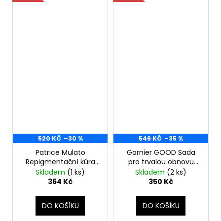
520 KČ
–30 %
546 KČ
–35 %
Patrice Mulato
Garnier GOOD Sada
Repigmentační kúra
pro trvalou obnovu
200 ml ASH BLOND
vlasů, 4.0 Cacao
Skladem
(1 ks)
Skladem
(2 ks)
Brown-poškozená
364 Kč
350 Kč
krabice
DO KOŠÍKU
DO KOŠÍKU