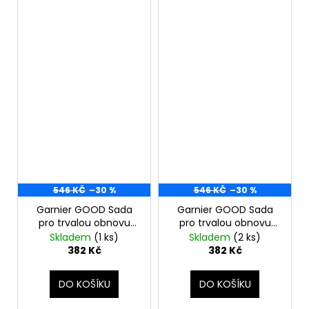
546 KČ
–30 %
546 KČ
–30 %
Garnier GOOD Sada
Garnier GOOD Sada
pro trvalou obnovu
pro trvalou obnovu
vlasů, 6.0 Mocha
vlasů, 7.0 Almond Dark
Skladem
(1 ks)
Skladem
(2 ks)
Brown
Blonde
382 Kč
382 Kč
DO KOŠÍKU
DO KOŠÍKU