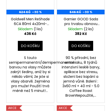
624 KČ
–30 %
546 KČ
–30 %
Goldwell Men ReShade
Garnier GOOD Sada
6CA 80ml 4x20ml-
pro trvalou obnovu
Cool Ash Dark Blonde
vlasů, 5.0 Coffee Roast
Skladem
(1 ks)
Skladem
(2 ks)
Brown
436 Kč
382 Kč
DO KOŠÍKU
DO KOŠÍKU
S touto
90 % přírodní, bez
semipermanentní/demipermanentní
amoniaku, 8 týdnů
barvou na vlasy můžete
intenzivní lesklé barvy,
zakrýt šediny, aniž by si
aplikace bez stresu,
někdo všiml, že jste si
složení bez kapání a
vlasy obarvili. Zejména
jemná vůně. Balení :
pro muže! Použití trvá
3x60 ml + 40 ml - 5.0
méně než 5 minut!...
Coffee Roast
BrownNepoužité,...
AKCE
AKCE