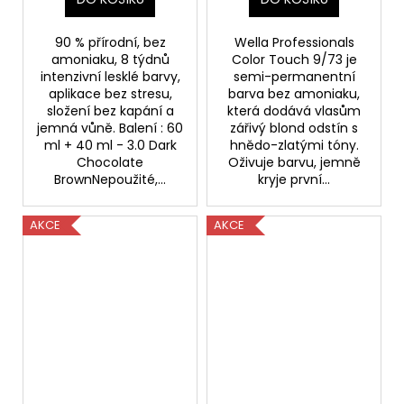
90 % přírodní, bez
Wella Professionals
amoniaku, 8 týdnů
Color Touch 9/73 je
intenzivní lesklé barvy,
semi-permanentní
aplikace bez stresu,
barva bez amoniaku,
složení bez kapání a
která dodává vlasům
jemná vůně. Balení : 60
zářivý blond odstín s
ml + 40 ml - 3.0 Dark
hnědo-zlatými tóny.
Chocolate
Oživuje barvu, jemně
BrownNepoužité,...
kryje první...
AKCE
AKCE