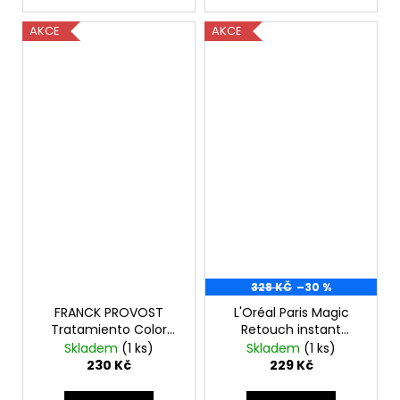
AKCE
AKCE
328 KČ
–30 %
FRANCK PROVOST
L'Oréal Paris Magic
Tratamiento Color
Retouch instant
Soin Couleur 100ml
korektor na kořínky
Skladem
(1 ks)
Skladem
(1 ks)
vlasů 75 ml-světle
230 Kč
229 Kč
hnědý