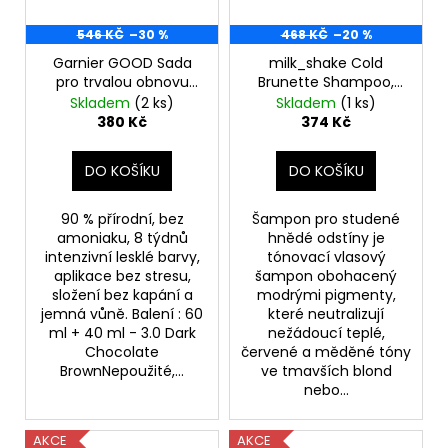
546 KČ
–30 %
468 KČ
–20 %
Garnier GOOD Sada
milk_shake Cold
pro trvalou obnovu
Brunette Shampoo,
vlasů,3.0 Dark
300 ml
Skladem
(2 ks)
Skladem
(1 ks)
Chocolate Brown
380 Kč
374 Kč
DO KOŠÍKU
DO KOŠÍKU
90 % přírodní, bez
Šampon pro studené
amoniaku, 8 týdnů
hnědé odstíny je
intenzivní lesklé barvy,
tónovací vlasový
aplikace bez stresu,
šampon obohacený
složení bez kapání a
modrými pigmenty,
jemná vůně. Balení : 60
které neutralizují
ml + 40 ml - 3.0 Dark
nežádoucí teplé,
Chocolate
červené a měděné tóny
BrownNepoužité,...
ve tmavších blond
nebo...
AKCE
AKCE