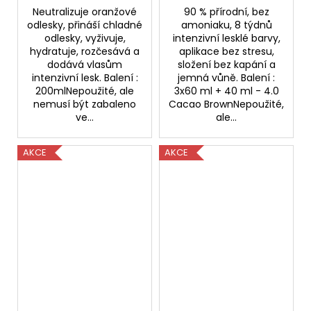
Neutralizuje oranžové
90 % přírodní, bez
odlesky, přináší chladné
amoniaku, 8 týdnů
odlesky, vyživuje,
intenzivní lesklé barvy,
hydratuje, rozčesává a
aplikace bez stresu,
dodává vlasům
složení bez kapání a
intenzivní lesk. Balení :
jemná vůně. Balení :
200mlNepoužité, ale
3x60 ml + 40 ml - 4.0
nemusí být zabaleno
Cacao BrownNepoužité,
ve...
ale...
AKCE
AKCE