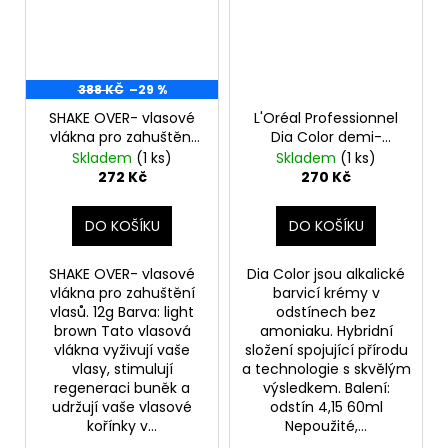
388 KČ
–29 %
SHAKE OVER- vlasové
L'Oréal Professionnel
vlákna pro zahuštění
Dia Color demi-
vlasů, 12g-light brown
permanentní barva na
Skladem
(1 ks)
Skladem
(1 ks)
vlasy 4.15 60ml
272 Kč
270 Kč
DO KOŠÍKU
DO KOŠÍKU
SHAKE OVER- vlasové
Dia Color jsou alkalické
vlákna pro zahuštění
barvicí krémy v
vlasů. 12g Barva: light
odstínech bez
brown Tato vlasová
amoniaku. Hybridní
vlákna vyživují vaše
složení spojující přírodu
vlasy, stimulují
a technologie s skvělým
regeneraci buněk a
výsledkem. Balení:
udržují vaše vlasové
odstín 4,15 60ml
kořínky v...
Nepoužité,...