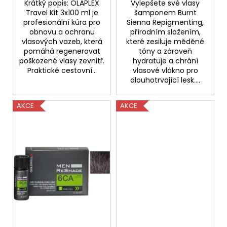
104
Krátký popis: OLAPLEX
Vylepšete své vlasy
Kč
Travel Kit 3x100 ml je
šamponem Burnt
Původně:
profesionální kúra pro
Sienna Repigmenting,
379
obnovu a ochranu
přírodním složením,
Kč
vlasových vazeb, která
které zesiluje měděné
pomáhá regenerovat
tóny a zároveň
poškozené vlasy zevnitř.
hydratuje a chrání
Praktické cestovní...
vlasové vlákno pro
dlouhotrvající lesk....
AKCE
AKCE