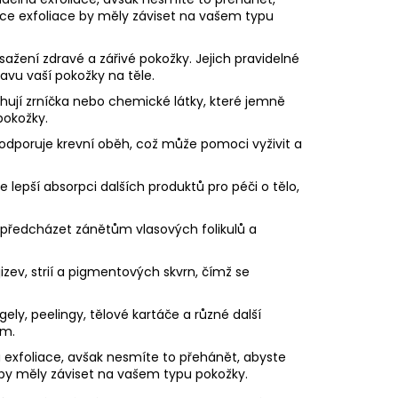
nce exfoliace by měly záviset na vašem typu
sažení zdravé a zářivé pokožky. Jejich pravidelné
vu vaší pokožky na těle.
hují zrníčka nebo chemické látky, které jemně
pokožky.
dporuje krevní oběh, což může pomoci vyživit a
 lepší absorpci dalších produktů pro péči o tělo,
předcházet zánětům vlasových folikulů a
jizev, strií a pigmentových skvrn, čímž se
gely, peelingy, tělové kartáče a různé další
ím.
 exfoliace, avšak nesmíte to přehánět, abyste
e by měly záviset na vašem typu pokožky.