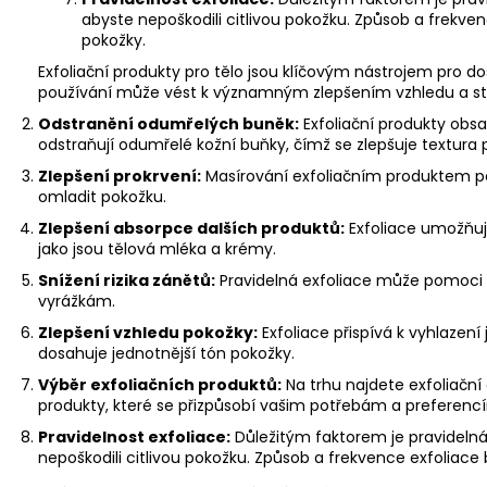
s
abyste nepoškodili citlivou pokožku. Způsob a frekve
u
pokožky.
Exfoliační produkty pro tělo jsou klíčovým nástrojem pro do
používání může vést k významným zlepšením vzhledu a sta
Odstranění odumřelých buněk:
Exfoliační produkty obsa
odstraňují odumřelé kožní buňky, čímž se zlepšuje textura 
Zlepšení prokrvení:
Masírování exfoliačním produktem po
omladit pokožku.
Zlepšení absorpce dalších produktů:
Exfoliace umožňuje
jako jsou tělová mléka a krémy.
Snížení rizika zánětů:
Pravidelná exfoliace může pomoci 
vyrážkám.
Zlepšení vzhledu pokožky:
Exfoliace přispívá k vyhlazení 
dosahuje jednotnější tón pokožky.
Výběr exfoliačních produktů:
Na trhu najdete exfoliační 
produkty, které se přizpůsobí vašim potřebám a preferenc
Pravidelnost exfoliace:
Důležitým faktorem je pravidelná
nepoškodili citlivou pokožku. Způsob a frekvence exfoliac