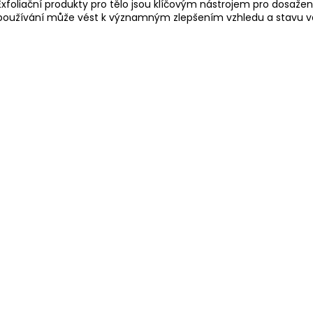
Exfoliační produkty pro tělo jsou klíčovým nástrojem pro dosažení
používání může vést k významným zlepšením vzhledu a stavu va