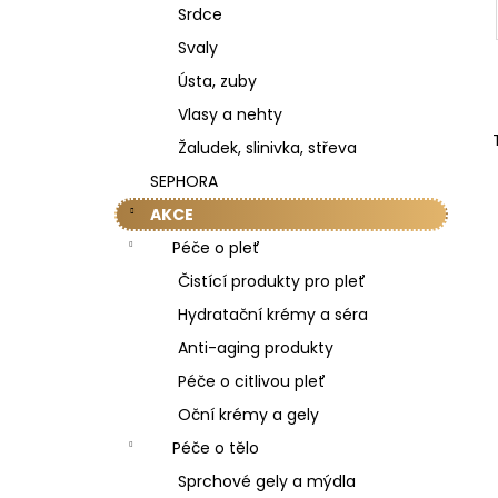
Srdce
Svaly
Ústa, zuby
Vlasy a nehty
Žaludek, slinivka, střeva
SEPHORA
AKCE
Péče o pleť
Čistící produkty pro pleť
Hydratační krémy a séra
Anti-aging produkty
Péče o citlivou pleť
Oční krémy a gely
Péče o tělo
Sprchové gely a mýdla