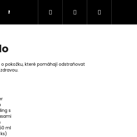
Hledat
Přihlášení
Nákupní
Moje objednávka
RADY A INSPIRACE
košík
lo
e o pokožku, které pomáhají odstraňovat
 zdravou.
er
n
ing s
asami
Následující
m
50 ml
 ks)