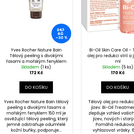
u
k
t
ů
247
KČ
–30 %
Yves Rocher Nature Bain
Bi-Oil Skin Care Oil -
Tělový peeling s divokými
olej pro redukci strií a 
řasami a mořským fenyklem
ml
Skladem
150 ml
(1 ks)
Skladem
(5 ks)
172 Kč
170 Kč
DO KOŠÍKU
DO KOŠÍKU
Yves Rocher Nature Bain tělový
Tělový olej pro redukci
peeling s divokými řasami a
jizev. Bi-Oil Treatme
mořským fenyklem 150 ml je
zlepšuje vzhled vašich 
osvěžující tělový peeling, který
jizev, nových i star
jemně odstraňuje odumřelé
Pomáhá redukova
kožní buňky, podporuje...
vyhlazovat vrásky.