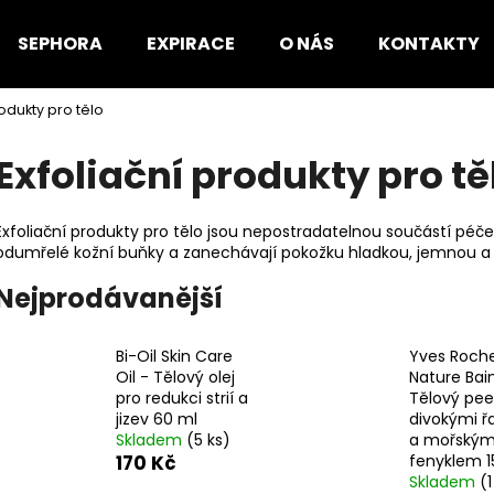
SEPHORA
EXPIRACE
O NÁS
KONTAKTY
rodukty pro tělo
Co potřebujete najít?
Exfoliační produkty pro tě
HLEDAT
Exfoliační produkty pro tělo jsou nepostradatelnou součástí péč
odumřelé kožní buňky a zanechávají pokožku hladkou, jemnou a
Nejprodávanější
Doporučujeme
Bi-Oil Skin Care
Yves Roch
Oil - Tělový olej
Nature Bai
pro redukci strií a
Tělový peel
jizev 60 ml
divokými ř
Skladem
(5 ks)
a mořský
170 Kč
fenyklem 1
Skladem
(1