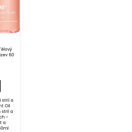
 Tělový
jizev 60
 strií a
nt Oil
strií a
ých -
t a
 60ml