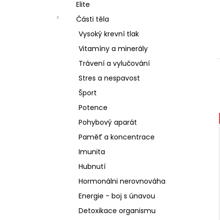
SCHIZANDRA
Elite
l
329 Kč
Části těla
Vysoký krevní tlak
Vitamíny a minerály
Trávení a vylučování
Stres a nespavost
Šport
Potence
Pohybový aparát
Paměť a koncentrace
Imunita
Hubnutí
Hormonálni nerovnováha
Energie - boj s únavou
Detoxikace organismu