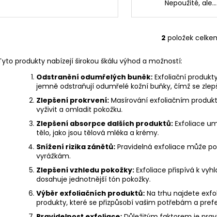
Nepoužité, ale...
2
položek celke
O
v
Tyto produkty nabízejí širokou škálu výhod a možností:
l
á
Odstranění odumřelých buněk:
Exfoliační produkt
d
jemně odstraňují odumřelé kožní buňky, čímž se zlepš
a
Zlepšení prokrvení:
Masírování exfoliačním produk
c
vyživit a omladit pokožku.
í
Zlepšení absorpce dalších produktů:
Exfoliace um
p
tělo, jako jsou tělová mléka a krémy.
r
Snížení rizika zánětů:
Pravidelná exfoliace může po
v
vyrážkám.
k
y
Zlepšení vzhledu pokožky:
Exfoliace přispívá k vyhl
dosahuje jednotnější tón pokožky.
v
ý
Výběr exfoliačních produktů:
Na trhu najdete exfol
p
produkty, které se přizpůsobí vašim potřebám a pref
i
Pravidelnost exfoliace:
Důležitým faktorem je pravi