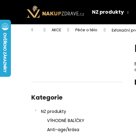
K
Přejít
na
o
NZ produkty
obsah
Zpět
Zpět
š
do
do
í
Domů
AKCE
Péče o tělo
Exfoliační p
k
obchodu
obchodu
P
o
s
t
r
a
n
Přeskočit
n
kategorie
Kategorie
í
p
NZ produkty
a
VÝHODNÉ BALÍČKY
n
Anti-age/krása
e