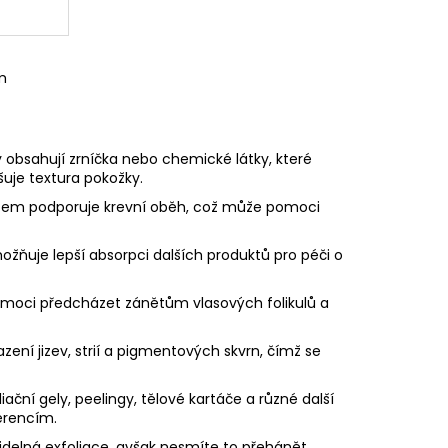
m
y obsahují zrníčka nebo chemické látky, které
uje textura pokožky.
tem podporuje krevní oběh, což může pomoci
ožňuje lepší absorpci dalších produktů pro péči o
moci předcházet zánětům vlasových folikulů a
azení jizev, strií a pigmentových skvrn, čímž se
iační gely, peelingy, tělové kartáče a různé další
erencím.
delná exfoliace, avšak nesmíte to přehánět,