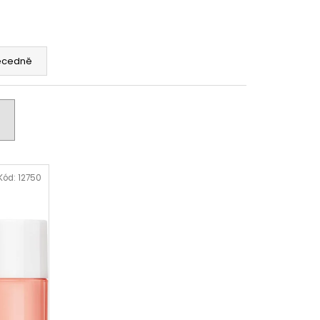
ecedně
Kód:
12750