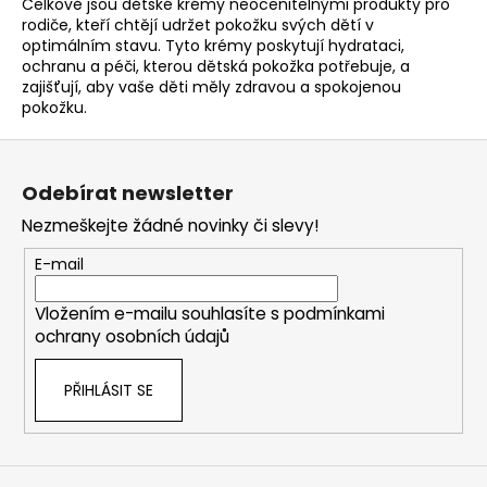
Celkově jsou dětské krémy neocenitelnými produkty pro
rodiče, kteří chtějí udržet pokožku svých dětí v
optimálním stavu. Tyto krémy poskytují hydrataci,
ochranu a péči, kterou dětská pokožka potřebuje, a
zajišťují, aby vaše děti měly zdravou a spokojenou
pokožku.
Z
á
Odebírat newsletter
p
Nezmeškejte žádné novinky či slevy!
a
t
E-mail
í
Vložením e-mailu souhlasíte s
podmínkami
ochrany osobních údajů
PŘIHLÁSIT SE