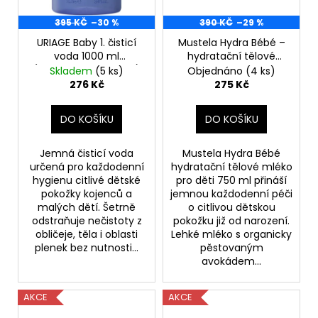
395 KČ
–30 %
390 KČ
–29 %
URIAGE Baby 1. čisticí
Mustela Hydra Bébé –
voda 1000 ml
hydratační tělové
(poškozený aplikátor)
mléko pro děti, 750 ml
Skladem
(5 ks)
Objednáno
(4 ks)
(poškozený aplikátor)
276 Kč
275 Kč
DO KOŠÍKU
DO KOŠÍKU
Jemná čisticí voda
Mustela Hydra Bébé
určená pro každodenní
hydratační tělové mléko
hygienu citlivé dětské
pro děti 750 ml přináší
pokožky kojenců a
jemnou každodenní péči
malých dětí. Šetrně
o citlivou dětskou
odstraňuje nečistoty z
pokožku již od narození.
obličeje, těla i oblasti
Lehké mléko s organicky
plenek bez nutnosti...
pěstovaným
avokádem...
AKCE
AKCE