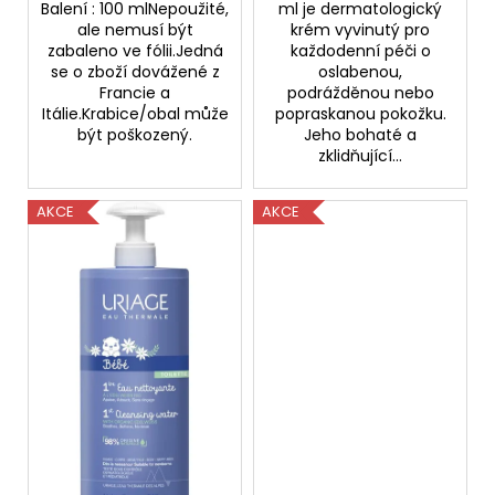
104
Balení : 100 mlNepoužité,
ml je dermatologický
Kč
ale nemusí být
krém vyvinutý pro
Původně:
zabaleno ve fólii.Jedná
každodenní péči o
379
se o zboží dovážené z
oslabenou,
Kč
Francie a
podrážděnou nebo
Itálie.Krabice/obal může
popraskanou pokožku.
být poškozený.
Jeho bohaté a
zklidňující...
AKCE
AKCE