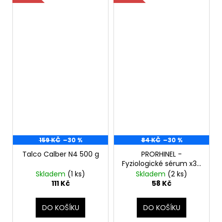
159 KČ
–30 %
84 KČ
–30 %
Talco Calber N4 500 g
PRORHINEL -
Fyziologické sérum x30
Sterilní unidózy 5ml -
Skladem
(1 ks)
Skladem
(2 ks)
Nosní výplach
111 Kč
58 Kč
DO KOŠÍKU
DO KOŠÍKU