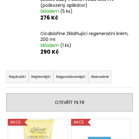
(poškozený aplikátor)
a
Skladem
(5 ks)
j
276 Kč
í
t
Cicabiafine Zklidňující regenerační krém,
?
200 ml
Skladem
(1 ks)
290 Kč
Ř
HLEDAT
a
Nejdražší
Nejlevnější
Nejprodávanější
Abecedně
z
e
D
n
OTEVŘÍT FILTR
o
í
p
p
o
V
AKCE
AKCE
r
r
ý
u
o
p