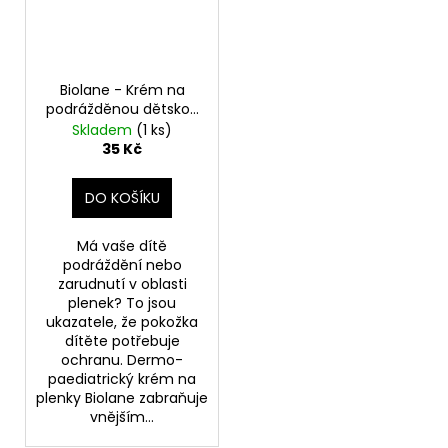
Biolane - Krém na
podrážděnou dětskou
pokožku, 100ml
Skladem
(1 ks)
35 Kč
DO KOŠÍKU
Má vaše dítě
podráždění nebo
zarudnutí v oblasti
plenek? To jsou
ukazatele, že pokožka
dítěte potřebuje
ochranu. Dermo-
paediatrický krém na
plenky Biolane zabraňuje
vnějším...