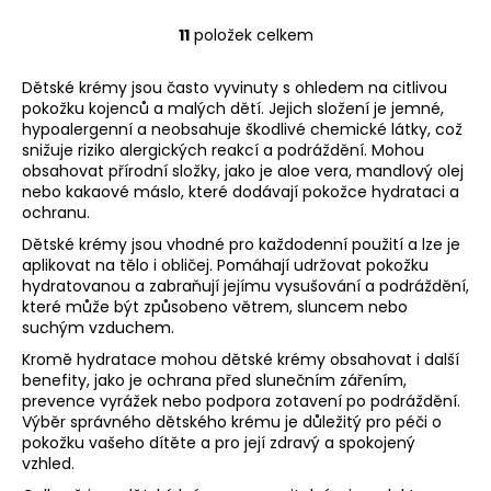
11
položek celkem
O
v
Dětské krémy jsou často vyvinuty s ohledem na citlivou
l
pokožku kojenců a malých dětí. Jejich složení je jemné,
á
hypoalergenní a neobsahuje škodlivé chemické látky, což
d
snižuje riziko alergických reakcí a podráždění. Mohou
a
obsahovat přírodní složky, jako je aloe vera, mandlový olej
c
nebo kakaové máslo, které dodávají pokožce hydrataci a
í
ochranu.
p
Dětské krémy jsou vhodné pro každodenní použití a lze je
r
aplikovat na tělo i obličej. Pomáhají udržovat pokožku
v
hydratovanou a zabraňují jejímu vysušování a podráždění,
které může být způsobeno větrem, sluncem nebo
k
suchým vzduchem.
y
v
Kromě hydratace mohou dětské krémy obsahovat i další
ý
benefity, jako je ochrana před slunečním zářením,
prevence vyrážek nebo podpora zotavení po podráždění.
p
Výběr správného dětského krému je důležitý pro péči o
i
pokožku vašeho dítěte a pro její zdravý a spokojený
s
vzhled.
u