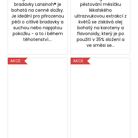
bradavky Lansinoh® je
pěstování měsíčku
bohatá na cenné složky.
lékařského
Je ideální pro přirozenou
ultrazvukovou extrakcí z
péči o citlivé bradavky a
květů se získává olej
suchou nebo napjatou
bohatý na karoteny a
pokožku - a to i během
flavonoidy, který je po
těhotenství....
použití v 35% složení a
ve směsi se...
AKCE
AKCE