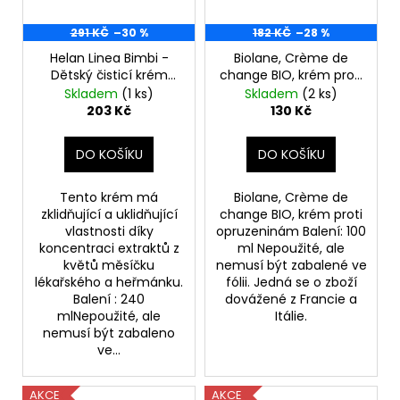
291 KČ
–30 %
182 KČ
–28 %
Helan Linea Bimbi -
Biolane, Crème de
Dětský čisticí krém
change BIO, krém proti
240 ml
opruzeninám, 100 ml
Skladem
(1 ks)
Skladem
(2 ks)
203 Kč
130 Kč
DO KOŠÍKU
DO KOŠÍKU
Tento krém má
Biolane, Crème de
zklidňující a uklidňující
change BIO, krém proti
vlastnosti díky
opruzeninám Balení: 100
koncentraci extraktů z
ml Nepoužité, ale
květů měsíčku
nemusí být zabalené ve
lékařského a heřmánku.
fólii. Jedná se o zboží
Balení : 240
dovážené z Francie a
mlNepoužité, ale
Itálie.
nemusí být zabaleno
ve...
AKCE
AKCE