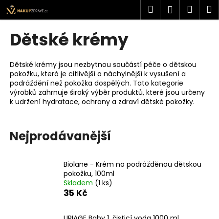
K
Přejít
Hledat
Náku
M
Přihlášen
na
o
obsah
Zpět
Zpět
košík
š
Dětské krémy
í
C
k
o
Dětské krémy jsou nezbytnou součástí péče o dětskou
pokožku, která je citlivější a náchylnější k vysušení a
p
podráždění než pokožka dospělých. Tato kategorie
o
výrobků zahrnuje široký výběr produktů, které jsou určeny
t
k udržení hydratace, ochrany a zdraví dětské pokožky.
ř
e
Nejprodávanější
b
u
Biolane - Krém na podrážděnou dětskou
j
pokožku, 100ml
e
Skladem
(1 ks)
t
35 Kč
e
n
URIAGE Baby 1. čisticí voda 1000 ml