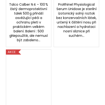
Talco Calber N 4 – 100 %
ProRhinel Physiological
čistý dermoprotektivní
Serum Unidose je sterilní
talek 500 g přináší
izotonický solný roztok
osvěžující péči a
bez konzervačních látek,
ochranu pleti v
určený k čištění nosu při
praktickém velkém
nachlazení a hydrataci
balení. Balení : 500
nosní sliznice při
gNepoužité, ale nemusí
suchém...
být zabaleno...
AKCE