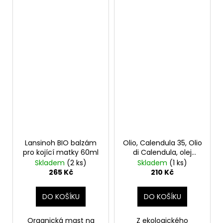
Lansinoh BIO balzám
Olio, Calendula 35, Olio
pro kojící matky 60ml
di Calendula, olej
ideální na těhotenské
Skladem
(2 ks)
Skladem
(1 ks)
strie, 150 ml
265 Kč
210 Kč
DO KOŠÍKU
DO KOŠÍKU
Organická mast na
Z ekologického