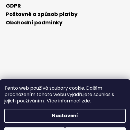
GDPR
Poštovné a způsob platby
Obchodní podmínky
Tento web používá soubory cookie. Dalším
procházením tohoto webu vyjadřujete souhlas s
jejich používáním.. Více informací
zde
.
Nastavení
Vytvořil Shoptet
Během horkých dnů nedoporučujeme doručování do
Copyright 2026
NAKUPZDRAVE.CZ
. Všechna práva