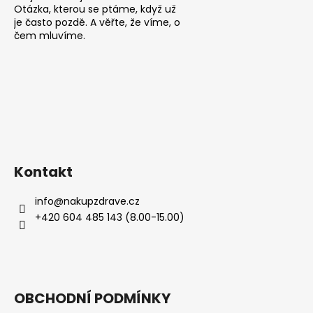
č
Otázka, kterou se ptáme, když už
u
je často pozdě. A věřte, že víme, o
j
čem mluvíme.
e
m
e
RETINOL
SÉRUM
S
VITAMÍNY
C,
Kontakt
E,
F
info
@
nakupzdrave.cz
30
ML
+420 604 485 143 (8.00-15.00)
208
Kč
OBCHODNÍ PODMÍNKY