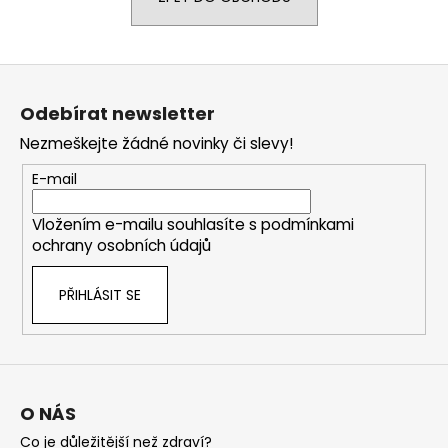
a
j
Z
í
á
t
Odebírat newsletter
p
?
Nezmeškejte žádné novinky či slevy!
a
t
E-mail
í
Vložením e-mailu souhlasíte s
podmínkami
HLEDAT
ochrany osobních údajů
PŘIHLÁSIT SE
D
o
p
o
r
O NÁS
u
Co je důležitější než zdraví?