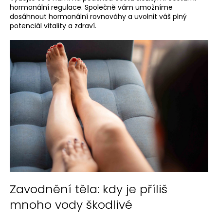
č
hormonální regulace. Společně vám umožníme
u
dosáhnout hormonální rovnováhy a uvolnit váš plný
j
potenciál vitality a zdraví.
e
V
m
e
ý
p
i
MARINE
KOLAGEN
s
139
č
Kč
l
Původně:
279
á
Kč
n
k
ů
Zavodnění těla: kdy je příliš
mnoho vody škodlivé