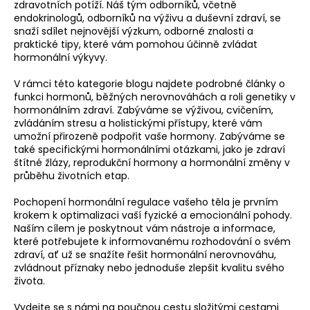
zdravotních potíží. Náš tým odborníků, včetně
a
endokrinologů, odborníků na výživu a duševní zdraví, se
snaží sdílet nejnovější výzkum, odborné znalosti a
j
praktické tipy, které vám pomohou účinně zvládat
í
hormonální výkyvy.
t
V rámci této kategorie blogu najdete podrobné články o
?
funkci hormonů, běžných nerovnováhách a roli genetiky v
hormonálním zdraví. Zabýváme se výživou, cvičením,
zvládáním stresu a holistickými přístupy, které vám
umožní přirozeně podpořit vaše hormony. Zabýváme se
také specifickými hormonálními otázkami, jako je zdraví
HLEDAT
štítné žlázy, reprodukční hormony a hormonální změny v
průběhu životních etap.
Pochopení hormonální regulace vašeho těla je prvním
krokem k optimalizaci vaší fyzické a emocionální pohody.
D
Naším cílem je poskytnout vám nástroje a informace,
o
které potřebujete k informovanému rozhodování o svém
p
zdraví, ať už se snažíte řešit hormonální nerovnováhu,
o
zvládnout příznaky nebo jednoduše zlepšit kvalitu svého
r
života.
u
Vydejte se s námi na poučnou cestu složitými cestami