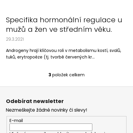
Specifika hormonální regulace u
mužů a žen ve středním věku.
29.3.2021
Androgeny hrají klíčovou roli v metabolismu kostí, svalů,
tuků, erytropoéze (tj. tvorbě červených kr...
3
položek celkem
O
v
Z
l
á
á
Odebírat newsletter
d
p
a
Nezmeškejte žádné novinky či slevy!
a
c
t
E-mail
í
í
p