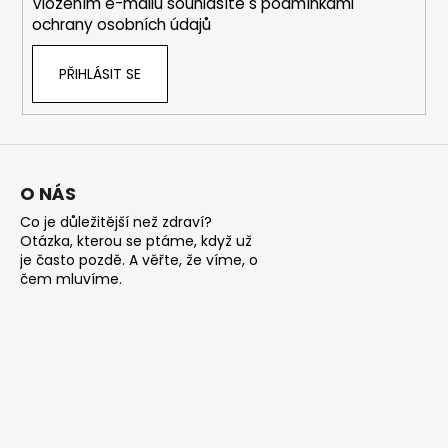
Vložením e-mailu souhlasíte s
podmínkami
r
ochrany osobních údajů
v
k
PŘIHLÁSIT SE
y
v
ý
p
i
s
O NÁS
u
Co je důležitější než zdraví?
Otázka, kterou se ptáme, když už
je často pozdě. A věřte, že víme, o
čem mluvíme.