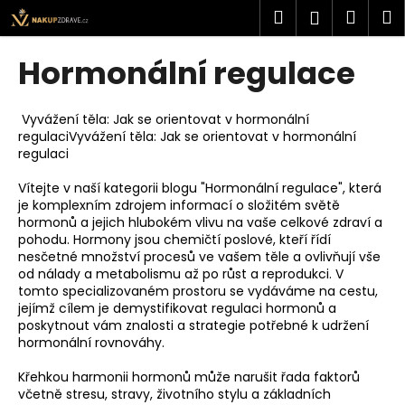
K
Přejít
Hledat
Náku
M
Přihlášen
na
o
obsah
Zpět
Zpět
košík
š
Hormonální regulace
í
C
k
o
Vyvážení těla: Jak se orientovat v hormonální
regulaciVyvážení těla: Jak se orientovat v hormonální
p
regulaci
o
t
Vítejte v naší kategorii blogu "Hormonální regulace", která
je komplexním zdrojem informací o složitém světě
ř
hormonů a jejich hlubokém vlivu na vaše celkové zdraví a
e
pohodu. Hormony jsou chemičtí poslové, kteří řídí
nesčetné množství procesů ve vašem těle a ovlivňují vše
b
od nálady a metabolismu až po růst a reprodukci. V
u
tomto specializovaném prostoru se vydáváme na cestu,
j
jejímž cílem je demystifikovat regulaci hormonů a
poskytnout vám znalosti a strategie potřebné k udržení
e
hormonální rovnováhy.
t
e
Křehkou harmonii hormonů může narušit řada faktorů
včetně stresu, stravy, životního stylu a základních
n