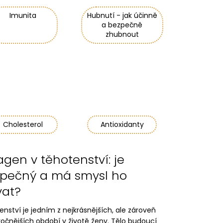
Imunita
Hubnutí - jak účinně
a bezpečně
zhubnout
Cholesterol
Antioxidanty
agen v těhotenství: je
pečný a má smysl ho
vat?
nství je jedním z nejkrásnějších, ale zároveň
očnějších období v životě ženy. Tělo budoucí