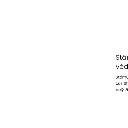
Stá
věd
Stárnu
čas St
celý ž