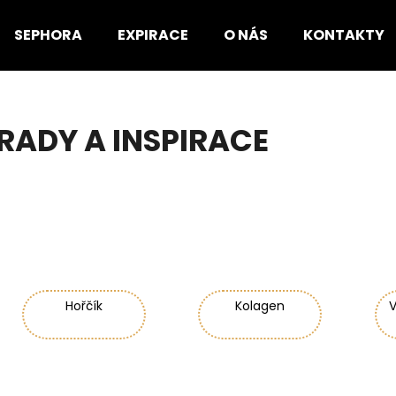
SEPHORA
EXPIRACE
O NÁS
KONTAKTY
Co potřebujete najít?
RADY A INSPIRACE
HLEDAT
Doporučujeme
Hořčík
Kolagen
V