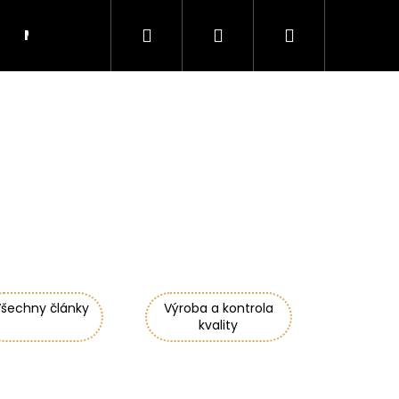
Hledat
Přihlášení
Nákupní
Moje objednávka
RADY A INSPIRACE
košík
šechny články
Výroba a kontrola
kvality
Následující