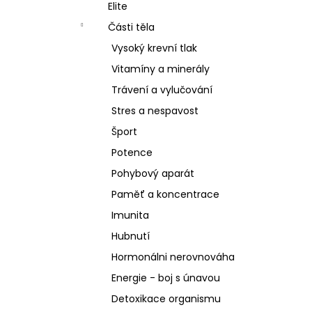
SCHIZANDRA
Elite
l
329 Kč
Části těla
Vysoký krevní tlak
Vitamíny a minerály
Trávení a vylučování
Stres a nespavost
Šport
Potence
Pohybový aparát
Paměť a koncentrace
Imunita
Hubnutí
Hormonálni nerovnováha
Energie - boj s únavou
Detoxikace organismu