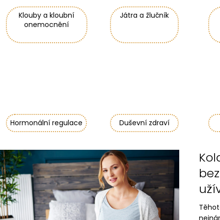
Klouby a kloubní
Játra a žlučník
onemocnění
Hormonální regulace
Duševní zdraví
V
Kol
ý
bez
p
uží
i
s
Těhote
č
nejnár