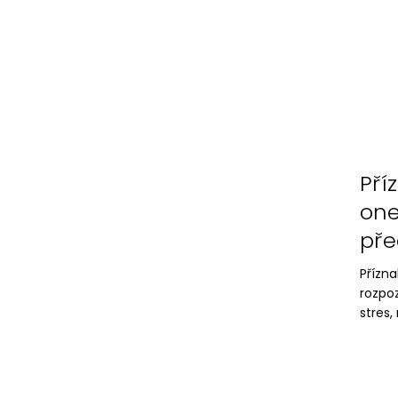
Pří
one
pře
Přízna
rozpo
stres,