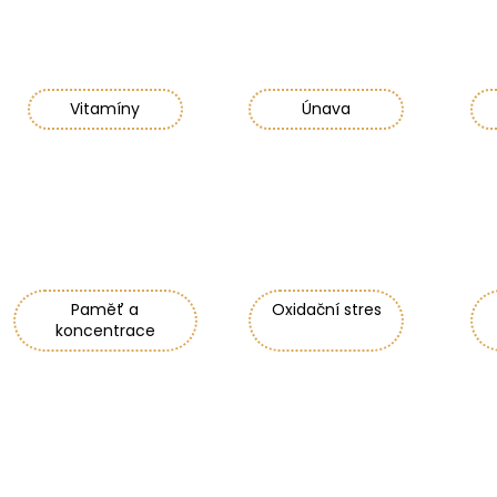
RETINOL SÉRUM S VITAMÍNY C, E, F 30 ML
GUARANA
208 Kč
259 Kč
Vitamíny
Únava
Paměť a
Oxidační stres
koncentrace