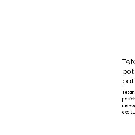
Tet
pot
pot
Tetan
potřeb
nervo
excit...