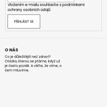
í
p
Vložením e-mailu souhlasíte s
podmínkami
r
ochrany osobních údajů
v
k
PŘIHLÁSIT SE
y
v
ý
p
i
s
O NÁS
u
Co je důležitější než zdraví?
Otázka, kterou se ptáme, když už
je často pozdě. A věřte, že víme, o
čem mluvíme.