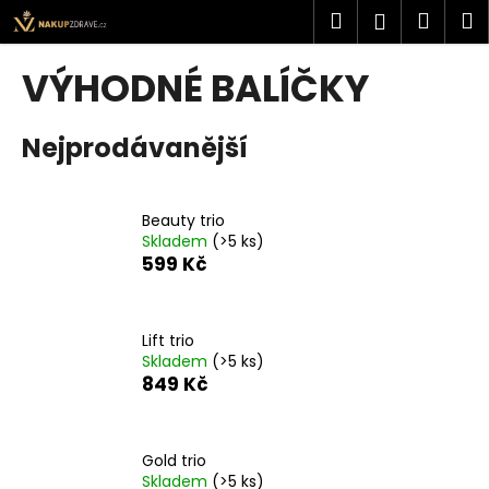
K
Přejít
Hledat
Náku
M
Přihlášen
na
o
obsah
Zpět
Zpět
košík
š
VÝHODNÉ BALÍČKY
í
C
k
Nejprodávanější
o
p
o
Beauty trio
t
Skladem
(>5 ks)
ř
599 Kč
e
b
u
Lift trio
Skladem
(>5 ks)
j
849 Kč
e
t
e
Gold trio
n
Skladem
(>5 ks)