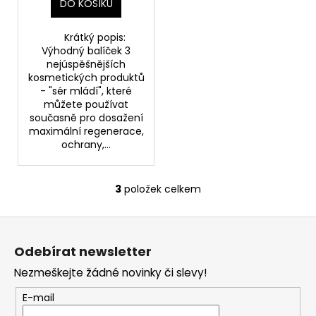
DO KOŠÍKU
Krátký popis:
Výhodný balíček 3
nejúspěšnějších
kosmetických produktů
- "sér mládí", které
můžete používat
současně pro dosažení
maximální regenerace,
ochrany,...
3
položek celkem
O
v
Z
l
á
á
Odebírat newsletter
d
p
a
Nezmeškejte žádné novinky či slevy!
a
c
t
E-mail
í