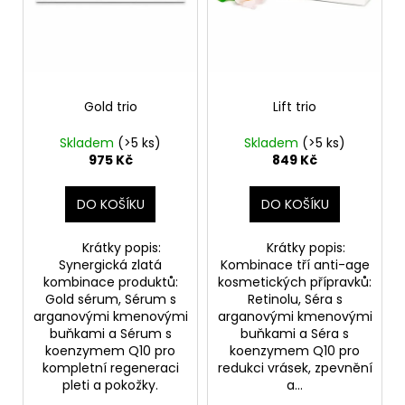
č
d
u
u
j
k
e
t
m
ů
e
Gold trio
Lift trio
Skladem
(>5 ks)
Skladem
(>5 ks)
OPUNTICA
975 Kč
849 Kč
-
NOČNÍ
KRÉM
DO KOŠÍKU
DO KOŠÍKU
50ML
325
Krátky popis:
Krátky popis:
Kč
Synergická zlatá
Kombinace tří anti-age
kombinace produktů:
kosmetických přípravků:
Gold sérum, Sérum s
Retinolu, Séra s
arganovými kmenovými
arganovými kmenovými
buňkami a Sérum s
buňkami a Séra s
koenzymem Q10 pro
koenzymem Q10 pro
kompletní regeneraci
redukci vrásek, zpevnění
pleti a pokožky.
a...