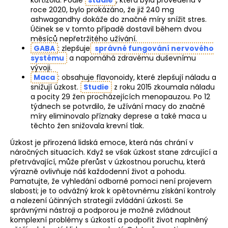
roce 2020, bylo prokázáno, že již 240 mg
ashwagandhy dokáže do značné míry snížit stres.
Účinek se v tomto případě dostavil během dvou
měsíců nepřetržitého užívání.
GABA
: zlepšuje
správné fungování nervového
systému
a napomáhá zdravému duševnímu
vývoji.
Maca
: obsahuje flavonoidy, které zlepšují náladu a
snižují úzkost.
Studie
z roku 2015 zkoumala náladu
a pocity 29 žen procházejících menopauzou. Po 12
týdnech se potvrdilo, že užívání macy do značné
míry eliminovalo příznaky deprese a také maca u
těchto žen snižovala krevní tlak.
Úzkost je přirozená lidská emoce, která nás chrání v
náročných situacích. Když se však úzkost stane zdrcující a
přetrvávající, může přerůst v úzkostnou poruchu, která
výrazně ovlivňuje náš každodenní život a pohodu.
Pamatujte, že vyhledání odborné pomoci není projevem
slabosti; je to odvážný krok k opětovnému získání kontroly
a nalezení účinných strategií zvládání úzkosti. Se
správnými nástroji a podporou je možné zvládnout
komplexní problémy s úzkostí a podpořit život naplněný