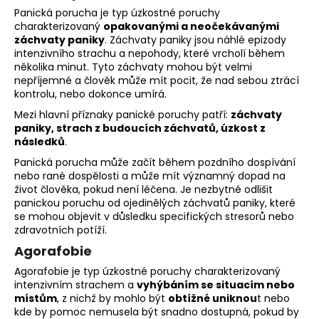
Panická porucha je typ úzkostné poruchy
charakterizovaný
opakovanými a neočekávanými
záchvaty paniky
. Záchvaty paniky jsou náhlé epizody
intenzivního strachu a nepohody, které vrcholí během
několika minut. Tyto záchvaty mohou být velmi
nepříjemné a člověk může mít pocit, že nad sebou ztrácí
kontrolu, nebo dokonce umírá.
Mezi hlavní příznaky panické poruchy patří:
záchvaty
paniky, strach z budoucích záchvatů, úzkost z
následků
.
Panická porucha může začít během pozdního dospívání
nebo rané dospělosti a může mít významný dopad na
život člověka, pokud není léčena. Je nezbytné odlišit
panickou poruchu od ojedinělých záchvatů paniky, které
se mohou objevit v důsledku specifických stresorů nebo
zdravotních potíží.
Agorafobie
Agorafobie je typ úzkostné poruchy charakterizovaný
intenzivním strachem a
vyhýbáním se situacím nebo
místům
, z nichž by mohlo být
obtížné uniknou
t nebo
kde by pomoc nemusela být snadno dostupná, pokud by