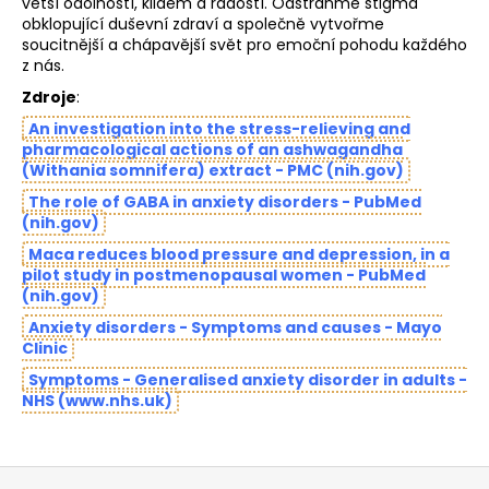
větší odolností, klidem a radostí. Odstraňme stigma
obklopující duševní zdraví a společně vytvořme
soucitnější a chápavější svět pro emoční pohodu každého
z nás.
Zdroje
:
An investigation into the stress-relieving and
pharmacological actions of an ashwagandha
(Withania somnifera) extract - PMC (nih.gov)
The role of GABA in anxiety disorders - PubMed
(nih.gov)
Maca reduces blood pressure and depression, in a
pilot study in postmenopausal women - PubMed
(nih.gov)
Anxiety disorders - Symptoms and causes - Mayo
Clinic
Symptoms - Generalised anxiety disorder in adults -
NHS (www.nhs.uk)
Z