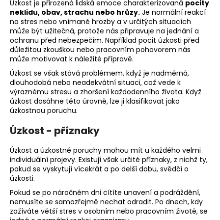
č
Úzkost je přirozená lidská emoce charakterizovaná
pocity
u
neklidu, obav, strachu nebo hrůzy.
Je normální reakcí
j
na stres nebo vnímané hrozby a v určitých situacích
může být užitečná, protože nás připravuje na jednání a
e
ochranu před nebezpečím. Například pocit úzkosti před
m
důležitou zkouškou nebo pracovním pohovorem nás
e
může motivovat k náležité přípravě.
Úzkost se však stává problémem, když je nadměrná,
dlouhodobá nebo neadekvátní situaci, což vede k
SKIN79
výraznému stresu a zhoršení každodenního života. Když
SUN
MOIST
úzkost dosáhne této úrovně, lze ji klasifikovat jako
COOL
úzkostnou poruchu.
WATERPROOF
OPALOVACÍ
Úzkost - příznaky
KRÉM
VE
Úzkost a úzkostné poruchy mohou mít u každého velmi
FORMĚ
TYČINKY
individuální projevy. Existují však určité příznaky, z nichž ty,
SPF
pokud se vyskytují vícekrát a po delší dobu, svědčí o
50+,
úzkosti.
23
G,
Pokud se po náročném dni cítíte unavení a podráždění,
EXP.
nemusíte se samozřejmě nechat odradit. Po dnech, kdy
31/01/2026
zažíváte větší stres v osobním nebo pracovním životě, se