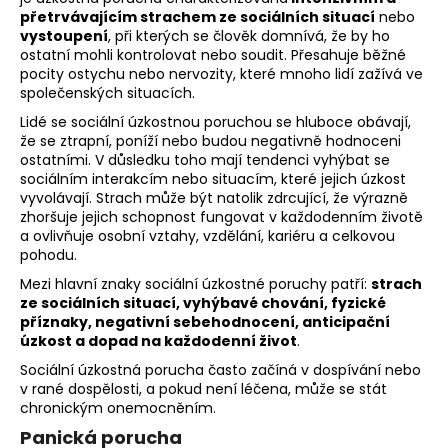
přetrvávajícím strachem ze sociálních situací
nebo
vystoupení
, při kterých se člověk domnívá, že by ho
ostatní mohli kontrolovat nebo soudit. Přesahuje běžné
pocity ostychu nebo nervozity, které mnoho lidí zažívá ve
společenských situacích.
Lidé se sociální úzkostnou poruchou se hluboce obávají,
že se ztrapní, poníží nebo budou negativně hodnoceni
ostatními. V důsledku toho mají tendenci vyhýbat se
sociálním interakcím nebo situacím, které jejich úzkost
vyvolávají. Strach může být natolik zdrcující, že výrazně
zhoršuje jejich schopnost fungovat v každodenním životě
a ovlivňuje osobní vztahy, vzdělání, kariéru a celkovou
pohodu.
Mezi hlavní znaky sociální úzkostné poruchy patří:
strach
ze sociálních situací, vyhýbavé chování, fyzické
příznaky, negativní sebehodnocení, anticipační
úzkost a dopad na každodenní život
.
Sociální úzkostná porucha často začíná v dospívání nebo
v rané dospělosti, a pokud není léčena, může se stát
chronickým onemocněním.
Panická porucha