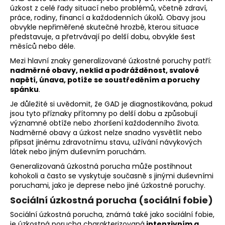
úzkost z celé řady situací nebo problémů, včetně zdraví,
práce, rodiny, financí a každodenních úkolů. Obavy jsou
obvykle nepřiměřené skutečné hrozbě, kterou situace
představuje, a přetrvávají po delší dobu, obvykle šest
měsíců nebo déle.
Mezi hlavní znaky generalizované úzkostné poruchy patří:
nadměrné obavy, neklid a podrážděnost, svalové
napětí, únava, potíže se soustředěním a poruchy
spánku
.
Je důležité si uvědomit, že GAD je diagnostikována, pokud
jsou tyto příznaky přítomny po delší dobu a způsobují
významné obtíže nebo zhoršení každodenního života.
Nadměrné obavy a úzkost nelze snadno vysvětlit nebo
připsat jinému zdravotnímu stavu, užívání návykových
látek nebo jiným duševním poruchám.
Generalizovaná úzkostná porucha může postihnout
kohokoli a často se vyskytuje současně s jinými duševními
poruchami, jako je deprese nebo jiné úzkostné poruchy.
Sociální úzkostná porucha (sociální fobie)
Sociální úzkostná porucha, známá také jako sociální fobie,
je úzkostná porucha charakterizovaná
intenzivním a