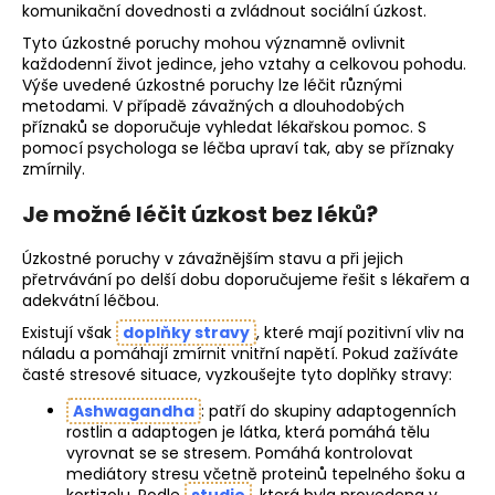
komunikační dovednosti a zvládnout sociální úzkost.
Tyto úzkostné poruchy mohou významně ovlivnit
každodenní život jedince, jeho vztahy a celkovou pohodu.
Výše uvedené úzkostné poruchy lze léčit různými
metodami. V případě závažných a dlouhodobých
příznaků se doporučuje vyhledat lékařskou pomoc. S
pomocí psychologa se léčba upraví tak, aby se příznaky
zmírnily.
Je možné léčit úzkost bez léků?
Úzkostné poruchy v závažnějším stavu a při jejich
přetrvávání po delší dobu doporučujeme řešit s lékařem a
adekvátní léčbou.
Existují však
doplňky stravy
, které mají pozitivní vliv na
náladu a pomáhají zmírnit vnitřní napětí. Pokud zažíváte
časté stresové situace, vyzkoušejte tyto doplňky stravy:
Ashwagandha
: patří do skupiny adaptogenních
rostlin a adaptogen je látka, která pomáhá tělu
vyrovnat se se stresem. Pomáhá kontrolovat
mediátory stresu včetně proteinů tepelného šoku a
kortizolu. Podle
studie
, která byla provedena v