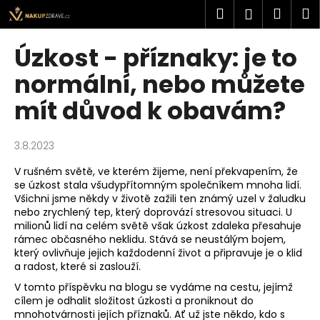
K
Přejít
Hledat
Náku
M
Přihlášen
na
o
obsah
Zpět
Zpět
košík
š
Úzkost - příznaky: je to
í
C
normální, nebo můžete
k
o
mít důvod k obavám?
p
o
3.8.2023
t
ř
V rušném světě, ve kterém žijeme, není překvapením, že
se úzkost stala všudypřítomným společníkem mnoha lidí.
e
Všichni jsme někdy v životě zažili ten známý uzel v žaludku
b
nebo zrychlený tep, který doprovází stresovou situaci. U
u
milionů lidí na celém světě však úzkost zdaleka přesahuje
rámec občasného neklidu. Stává se neustálým bojem,
j
který ovlivňuje jejich každodenní život a připravuje je o klid
e
a radost, které si zaslouží.
t
V tomto příspěvku na blogu se vydáme na cestu, jejímž
e
cílem je odhalit složitost úzkosti a proniknout do
mnohotvárnosti jejích příznaků. Ať už jste někdo, kdo s
n