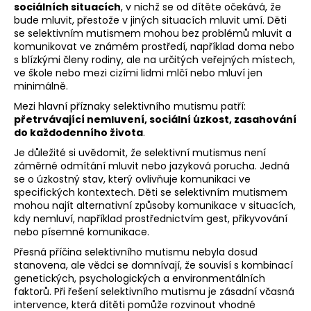
sociálních situacích
, v nichž se od dítěte očekává, že
bude mluvit, přestože v jiných situacích mluvit umí. Děti
se selektivním mutismem mohou bez problémů mluvit a
komunikovat ve známém prostředí, například doma nebo
s blízkými členy rodiny, ale na určitých veřejných místech,
ve škole nebo mezi cizími lidmi mlčí nebo mluví jen
minimálně.
Mezi hlavní příznaky selektivního mutismu patří:
přetrvávající nemluvení, sociální úzkost, zasahování
do každodenního života
.
Je důležité si uvědomit, že selektivní mutismus není
záměrné odmítání mluvit nebo jazyková porucha. Jedná
se o úzkostný stav, který ovlivňuje komunikaci ve
specifických kontextech. Děti se selektivním mutismem
mohou najít alternativní způsoby komunikace v situacích,
kdy nemluví, například prostřednictvím gest, přikyvování
nebo písemné komunikace.
Přesná příčina selektivního mutismu nebyla dosud
stanovena, ale vědci se domnívají, že souvisí s kombinací
genetických, psychologických a environmentálních
faktorů. Při řešení selektivního mutismu je zásadní včasná
intervence, která dítěti pomůže rozvinout vhodné