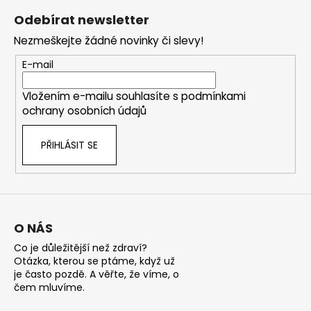
á
Odebírat newsletter
p
Nezmeškejte žádné novinky či slevy!
a
t
E-mail
í
Vložením e-mailu souhlasíte s
podmínkami
ochrany osobních údajů
PŘIHLÁSIT SE
O NÁS
Co je důležitější než zdraví?
Otázka, kterou se ptáme, když už
je často pozdě. A věřte, že víme, o
čem mluvíme.