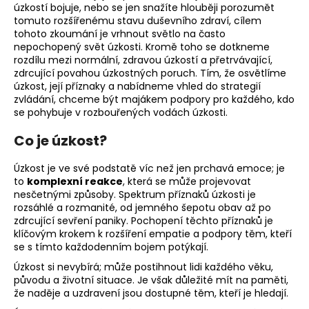
úzkostí bojuje, nebo se jen snažíte hlouběji porozumět
a
tomuto rozšířenému stavu duševního zdraví, cílem
j
tohoto zkoumání je vrhnout světlo na často
nepochopený svět úzkosti. Kromě toho se dotkneme
í
rozdílu mezi normální, zdravou úzkostí a přetrvávající,
t
zdrcující povahou úzkostných poruch. Tím, že osvětlíme
?
úzkost, její příznaky a nabídneme vhled do strategií
zvládání, chceme být majákem podpory pro každého, kdo
se pohybuje v rozbouřených vodách úzkosti.
Co je úzkost?
HLEDAT
Úzkost je ve své podstatě víc než jen prchavá emoce; je
to
komplexní reakce
, která se může projevovat
nesčetnými způsoby. Spektrum příznaků úzkosti je
rozsáhlé a rozmanité, od jemného šepotu obav až po
D
zdrcující sevření paniky. Pochopení těchto příznaků je
o
klíčovým krokem k rozšíření empatie a podpory těm, kteří
se s tímto každodenním bojem potýkají.
p
o
Úzkost si nevybírá; může postihnout lidi každého věku,
r
původu a životní situace. Je však důležité mít na paměti,
že naděje a uzdravení jsou dostupné těm, kteří je hledají.
u