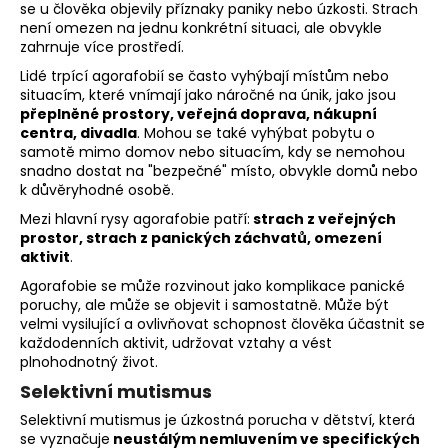
se u člověka objevily příznaky paniky nebo úzkosti. Strach
není omezen na jednu konkrétní situaci, ale obvykle
zahrnuje více prostředí.
Lidé trpící agorafobií se často vyhýbají místům nebo
situacím, které vnímají jako náročné na únik, jako jsou
přeplněné prostory, veřejná doprava, nákupní
centra, divadla
. Mohou se také vyhýbat pobytu o
samotě mimo domov nebo situacím, kdy se nemohou
snadno dostat na "bezpečné" místo, obvykle domů nebo
k důvěryhodné osobě.
Mezi hlavní rysy agorafobie patří:
strach z veřejných
prostor, strach z panických záchvatů, omezení
aktivit
.
Agorafobie se může rozvinout jako komplikace panické
poruchy, ale může se objevit i samostatně. Může být
velmi vysilující a ovlivňovat schopnost člověka účastnit se
každodenních aktivit, udržovat vztahy a vést
plnohodnotný život.
Selektivní mutismus
Selektivní mutismus je úzkostná porucha v dětství, která
se vyznačuje
neustálým nemluvením ve specifických