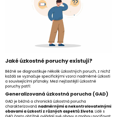
Jaké úzkostné poruchy existují?
Běžně se diagnostikuje několik úzkostných poruch, z nichž
každá se vyznačuje specifickými vzorci nadměrné úzkosti
a souvisejícími příznaky. Mezi nejčastější úzkostné
poruchy patří:
Generalizovaná úzkostná porucha (GAD)
GAD je běžná a chronická úzkostná porucha
charakterizovaná
nadměrnými a nekontrolovatelnými
obavami a úzkostí z různých aspektů života
. Lidé s
GAD často obtížně ovládají své obavy a mohou pociťovat