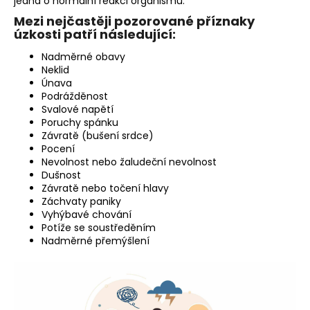
jedná o normální reakci organismu.
104
Kč
Mezi nejčastěji pozorované příznaky
Původně:
úzkosti patří následující:
379
Kč
Nadměrné obavy
Neklid
Únava
Podrážděnost
Svalové napětí
Poruchy spánku
Závratě (bušení srdce)
Pocení
Nevolnost nebo žaludeční nevolnost
Dušnost
Závratě nebo točení hlavy
Záchvaty paniky
Vyhýbavé chování
Potíže se soustředěním
Nadměrné přemýšlení