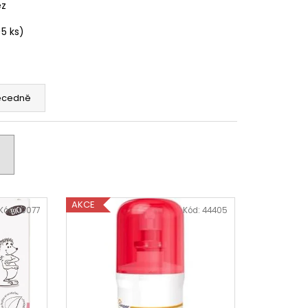
ez
>5 ks)
ecedně
AKCE
Kód:
10077
Kód:
44405