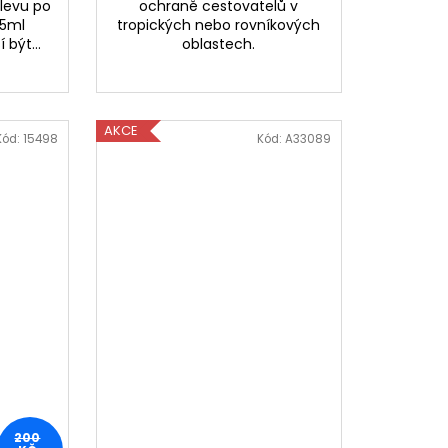
úlevu po
ochraně cestovatelů v
15ml
tropických nebo rovníkových
 být...
oblastech.
AKCE
Kód:
15498
Kód:
A33089
200