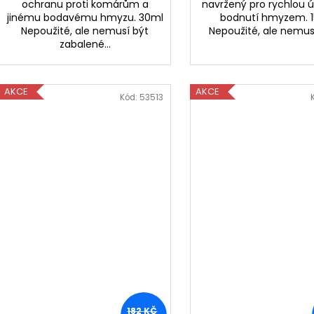
ochranu proti komárům a
navržený pro rychlou 
jinému bodavému hmyzu. 30ml
bodnutí hmyzem. 
Nepoužité, ale nemusí být
Nepoužité, ale nemusí
zabalené...
AKCE
AKCE
Kód:
53513
182 KČ