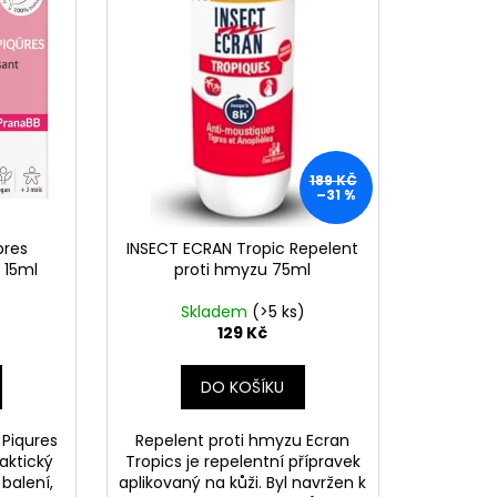
189 KČ
–31 %
pres
INSECT ECRAN Tropic Repelent
 15ml
proti hmyzu 75ml
Skladem
(>5 ks)
129 Kč
DO KOŠÍKU
 Piqures
Repelent proti hmyzu Ecran
raktický
Tropics je repelentní přípravek
 balení,
aplikovaný na kůži. Byl navržen k