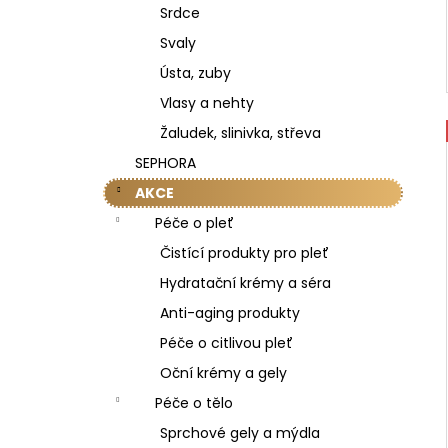
Srdce
Svaly
Ústa, zuby
Vlasy a nehty
Žaludek, slinivka, střeva
SEPHORA
AKCE
Péče o pleť
Čistící produkty pro pleť
Hydratační krémy a séra
Anti-aging produkty
Péče o citlivou pleť
Oční krémy a gely
Péče o tělo
Sprchové gely a mýdla