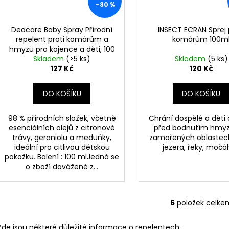
–30 %
Deacare Baby Spray Přírodní
INSECT ECRAN Sprej 
repelent proti komárům a
komárům 100m
hmyzu pro kojence a děti, 100
ml – bez krabičky
Skladem
(>5 ks)
Skladem
(5 ks)
127 Kč
120 Kč
DO KOŠÍKU
DO KOŠÍKU
98 % přírodních složek, včetně
Chrání dospělé a děti 
esenciálních olejů z citronové
před bodnutím hmy
trávy, geraniolu a meduňky,
zamořených oblastech
ideální pro citlivou dětskou
jezera, řeky, močá
pokožku. Balení : 100 mlJedná se
o zboží dovážené z...
6
položek celke
O
v
Zde jsou některé důležité informace o repelentech: