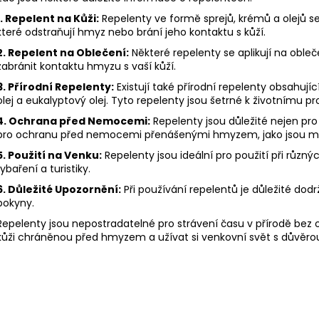
l
á
1. Repelent na Kůži:
Repelenty ve formě sprejů, krémů a olejů se 
d
které odstraňují hmyz nebo brání jeho kontaktu s kůží.
a
2. Repelent na Oblečení:
Některé repelenty se aplikují na obl
c
zabránit kontaktu hmyzu s vaší kůží.
í
3. Přírodní Repelenty:
Existují také přírodní repelenty obsahující
p
olej a eukalyptový olej. Tyto repelenty jsou šetrné k životnímu pr
r
4. Ochrana před Nemocemi:
Repelenty jsou důležité nejen pr
v
pro ochranu před nemocemi přenášenými hmyzem, jako jsou malá
k
5. Použití na Venku:
Repelenty jsou ideální pro použití při různ
y
rybaření a turistiky.
v
ý
6. Důležité Upozornění:
Při používání repelentů je důležité do
pokyny.
p
i
Repelenty jsou nepostradatelné pro strávení času v přírodě bez
s
kůži chráněnou před hmyzem a užívat si venkovní svět s důvěro
u