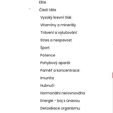
SCHIZANDRA
Elite
l
329 Kč
Části těla
Vysoký krevní tlak
Vitamíny a minerály
Trávení a vylučování
Stres a nespavost
Šport
Potence
Pohybový aparát
Paměť a koncentrace
Imunita
Hubnutí
Hormonálni nerovnováha
Energie - boj s únavou
Detoxikace organismu