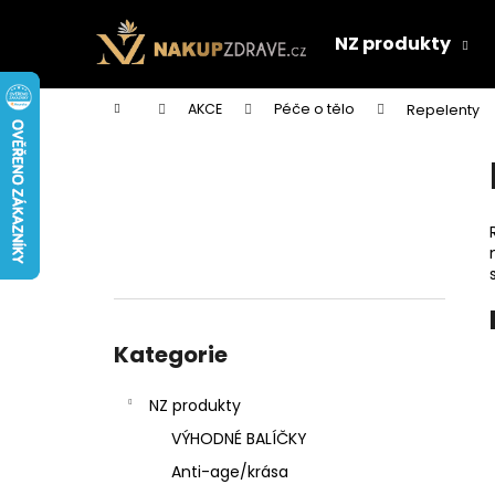
K
Přejít
na
o
NZ produkty
obsah
Zpět
Zpět
š
do
do
í
Domů
AKCE
Péče o tělo
Repelenty
k
obchodu
obchodu
P
o
s
t
r
a
n
Přeskočit
n
kategorie
Kategorie
í
p
NZ produkty
a
VÝHODNÉ BALÍČKY
n
Anti-age/krása
e