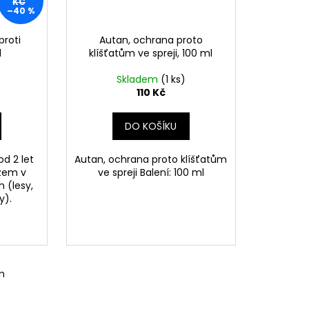
KČ
–40 %
proti
Autan, ochrana proto
l
klíšťatům ve spreji, 100 ml
Skladem
(1 ks)
110 Kč
DO KOŠÍKU
od 2 let
Autan, ochrana proto klíšťatům
zem v
ve spreji Balení: 100 ml
 (lesy,
ly).
m