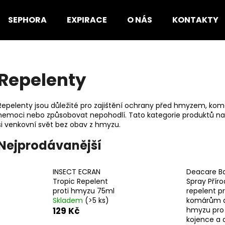
SEPHORA
EXPIRACE
O NÁS
KONTAKTY
Co potřebujete najít?
Repelenty
HLEDAT
Repelenty jsou důležité pro zajištění ochrany před hmyzem, ko
nemoci nebo způsobovat nepohodlí. Tato kategorie produktů na
si venkovní svět bez obav z hmyzu.
Doporučujeme
Nejprodávanější
INSECT ECRAN
Deacare B
Tropic Repelent
Spray Příro
proti hmyzu 75ml
repelent pr
Skladem
(>5 ks)
komárům 
129 Kč
hmyzu pro
kojence a d