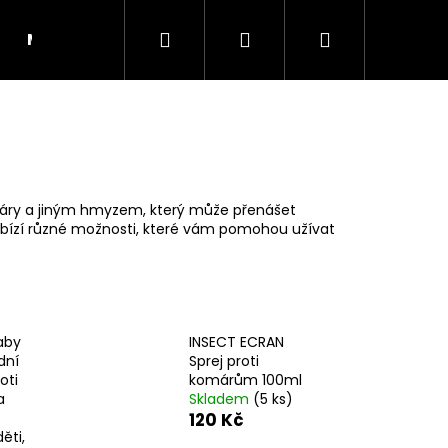
Hledat
Přihlášení
Nákupní
Moje objednávka
RADY A INSPIRACE
košík
máry a jiným hmyzem, který může přenášet
bízí různé možnosti, které vám pomohou užívat
aby
INSECT ECRAN
dní
Sprej proti
oti
komárům 100ml
Následující
a
Skladem
(5 ks)
120 Kč
ěti,