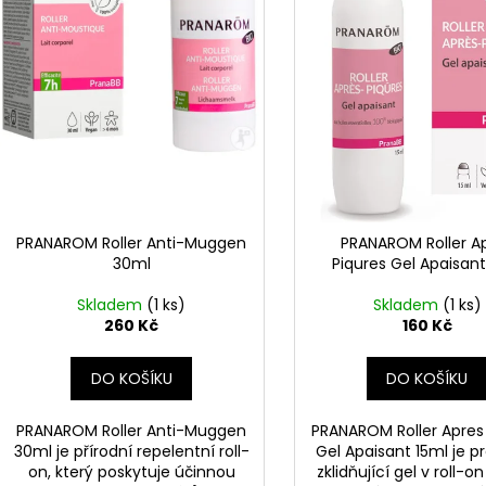
ů
o
d
u
k
t
ů
PRANAROM Roller Anti-Muggen
PRANAROM Roller A
30ml
Piqures Gel Apaisant
Skladem
(1 ks)
Skladem
(1 ks)
260 Kč
160 Kč
DO KOŠÍKU
DO KOŠÍKU
PRANAROM Roller Anti-Muggen
PRANAROM Roller Apres
30ml je přírodní repelentní roll-
Gel Apaisant 15ml je p
on, který poskytuje účinnou
zklidňující gel v roll-on