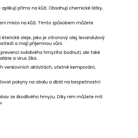
aplikují přímo na kůži. Obsahují chemické látky,
ečení místo na kůži. Tímto způsobem můžete
 éterické oleje, jako je citronový olej, levandulový
ostředí a mají příjemnou vůni.
o prevenci svědivého hmyzího bodnutí, ale také
rie a virus Zika.
ých venkovních aktivitách, včetně kempování,
držovat pokyny na obalu a dbát na bezpečnostní
 obav ze škodlivého hmyzu. Díky nim můžete mít
u.