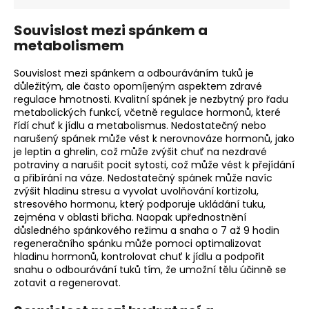
Souvislost mezi spánkem a
metabolismem
Souvislost mezi spánkem a odbouráváním tuků je
důležitým, ale často opomíjeným aspektem zdravé
regulace hmotnosti. Kvalitní spánek je nezbytný pro řadu
metabolických funkcí, včetně regulace hormonů, které
řídí chuť k jídlu a metabolismus. Nedostatečný nebo
narušený spánek může vést k nerovnováze hormonů, jako
je leptin a ghrelin, což může zvýšit chuť na nezdravé
potraviny a narušit pocit sytosti, což může vést k přejídání
a přibírání na váze. Nedostatečný spánek může navíc
zvýšit hladinu stresu a vyvolat uvolňování kortizolu,
stresového hormonu, který podporuje ukládání tuku,
zejména v oblasti břicha. Naopak upřednostnění
důsledného spánkového režimu a snaha o 7 až 9 hodin
regeneračního spánku může pomoci optimalizovat
hladinu hormonů, kontrolovat chuť k jídlu a podpořit
snahu o odbourávání tuků tím, že umožní tělu účinně se
zotavit a regenerovat.