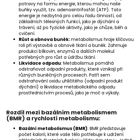
potravy na formu energie, kterou mohou naše
buňky využít, tzv. adenosintrifosfát (ATP). Tato
energie je nezbytná pro celou řadu činností, od
základních tělesných funkcí, jako je dýchání a
trávení, až po fyzické aktivity, jako je chůze, běh a
cvičení.
Růst a obnova buněk:
metabolismus hraje klíčovou
roli při výstavbě a obnově tkání a buněk. Zahrnuje
produkci bílkovin, enzymů a dalších molekul
potřebných pro růst a údržbu tkání.
Likvidace odpadu
: Metabolismus pomáhá
odstraňovat odpadní produkty, které vznikají při
různých buněčných procesech. Patří sem
odstraňování oxidu uhličitého (odpadní produkt
dýchání) a likvidace metabolického odpadu
prostřednictvím procesů, jako je moč a výkaly.
Rozdíl mezi bazálním metabolismem
(BMR) a rychlostí metabolismu:
Bazální metabolismus (BMR)
: BMR představuje
počet kalorií, které vaše tělo potřebuje k udržení