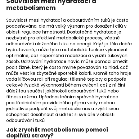
Souvislost mezi hydratací a
metabolismem
Souvislost mezi hydratací a odbouráváním tuků je často
podceňována, ale má velký význam pro dosažení cílů v
oblasti regulace hmotnosti. Dostatečná hydratace je
nezbytná pro efektivní metabolické procesy, včetně
odbourávání uloženého tuku na energii. Když je tělo dobře
hydratované, může tyto metabolické funkce vykonávat
optimálně, což napomáhá mobilizaci a využití tukových
zásob. Udržování hydratace navíc může pomoci omezit
pocit žízně, který je často mylně považován za hlad, což
může vést ke zbytečné spotřebě kalorií. Kromě toho hraje
voda klíčovou roli při regulaci tělesné teploty a podpoře
celkové fyzické výkonnosti během cvičení, což z ní činí
důležitou součást jakéhokoli odbourávání tuků nebo
fitness režimu. Upřednostněním správné hydratace
prostřednictvím pravidelného příjmu vody mohou
jednotlivci podpořit svůj metabolismus a zvýšit svou
schopnost dosáhnout a udržet si své cíle v oblasti
odbourávání tuků.
Jak zrychlit metabolismus pomocí
doplňků stravy?