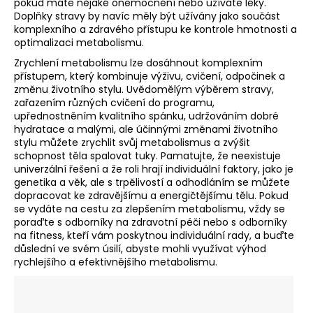
pokud máte nějaké onemocnění nebo užíváte léky.
Doplňky stravy by navíc měly být užívány jako součást
komplexního a zdravého přístupu ke kontrole hmotnosti a
optimalizaci metabolismu.
Zrychlení metabolismu lze dosáhnout komplexním
přístupem, který kombinuje výživu, cvičení, odpočinek a
změnu životního stylu. Uvědomělým výběrem stravy,
zařazením různých cvičení do programu,
upřednostněním kvalitního spánku, udržováním dobré
hydratace a malými, ale účinnými změnami životního
stylu můžete zrychlit svůj metabolismus a zvýšit
schopnost těla spalovat tuky. Pamatujte, že neexistuje
univerzální řešení a že roli hrají individuální faktory, jako je
genetika a věk, ale s trpělivostí a odhodláním se můžete
dopracovat ke zdravějšímu a energičtějšímu tělu. Pokud
se vydáte na cestu za zlepšením metabolismu, vždy se
poraďte s odborníky na zdravotní péči nebo s odborníky
na fitness, kteří vám poskytnou individuální rady, a buďte
důslední ve svém úsilí, abyste mohli využívat výhod
rychlejšího a efektivnějšího metabolismu.