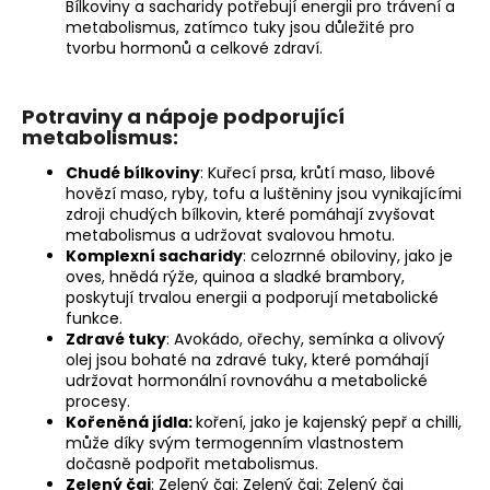
Bílkoviny a sacharidy potřebují energii pro trávení a
metabolismus, zatímco tuky jsou důležité pro
tvorbu hormonů a celkové zdraví.
Potraviny a nápoje podporující
metabolismus:
Chudé bílkoviny
: Kuřecí prsa, krůtí maso, libové
hovězí maso, ryby, tofu a luštěniny jsou vynikajícími
zdroji chudých bílkovin, které pomáhají zvyšovat
metabolismus a udržovat svalovou hmotu.
Komplexní sacharidy
: celozrnné obiloviny, jako je
oves, hnědá rýže, quinoa a sladké brambory,
poskytují trvalou energii a podporují metabolické
funkce.
Zdravé tuky
: Avokádo, ořechy, semínka a olivový
olej jsou bohaté na zdravé tuky, které pomáhají
udržovat hormonální rovnováhu a metabolické
procesy.
Kořeněná jídla:
koření, jako je kajenský pepř a chilli,
může díky svým termogenním vlastnostem
dočasně podpořit metabolismus.
Zelený čaj
: Zelený čaj: Zelený čaj: Zelený čaj