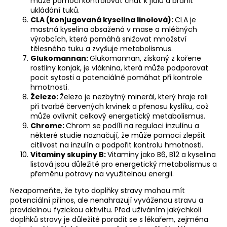
může pomoci kontrolovat chuť k jídlu a bránit
ukládání tuků.
CLA (konjugovaná kyselina linolová):
CLA je
mastná kyselina obsažená v mase a mléčných
výrobcích, která pomáhá snižovat množství
tělesného tuku a zvyšuje metabolismus.
Glukomannan:
Glukomannan, získaný z kořene
rostliny konjak, je vláknina, která může podporovat
pocit sytosti a potenciálně pomáhat při kontrole
hmotnosti.
Železo:
Železo je nezbytný minerál, který hraje roli
při tvorbě červených krvinek a přenosu kyslíku, což
může ovlivnit celkový energetický metabolismus.
Chrome:
Chrom se podílí na regulaci inzulínu a
některé studie naznačují, že může pomoci zlepšit
citlivost na inzulín a podpořit kontrolu hmotnosti.
Vitaminy skupiny B
:
Vitaminy jako B6, B12 a kyselina
listová jsou důležité pro energetický metabolismus a
přeměnu potravy na využitelnou energii.
Nezapomeňte, že tyto doplňky stravy mohou mít
potenciální přínos, ale nenahrazují vyváženou stravu a
pravidelnou fyzickou aktivitu. Před užíváním jakýchkoli
doplňků stravy je důležité poradit se s lékařem, zejména