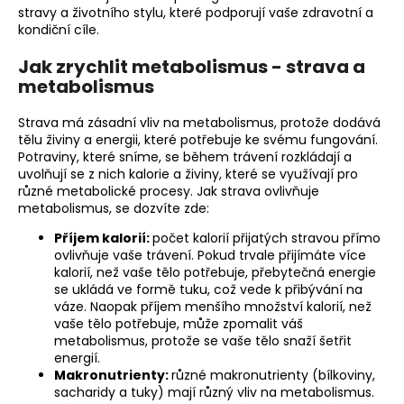
stravy a životního stylu, které podporují vaše zdravotní a
kondiční cíle.
Jak zrychlit metabolismus - strava a
metabolismus
Strava má zásadní vliv na metabolismus, protože dodává
tělu živiny a energii, které potřebuje ke svému fungování.
Potraviny, které sníme, se během trávení rozkládají a
uvolňují se z nich kalorie a živiny, které se využívají pro
různé metabolické procesy. Jak strava ovlivňuje
metabolismus, se dozvíte zde:
Příjem kalorií:
počet kalorií přijatých stravou přímo
ovlivňuje vaše trávení. Pokud trvale přijímáte více
kalorií, než vaše tělo potřebuje, přebytečná energie
se ukládá ve formě tuku, což vede k přibývání na
váze. Naopak příjem menšího množství kalorií, než
vaše tělo potřebuje, může zpomalit váš
metabolismus, protože se vaše tělo snaží šetřit
energií.
Makronutrienty:
různé makronutrienty (bílkoviny,
sacharidy a tuky) mají různý vliv na metabolismus.