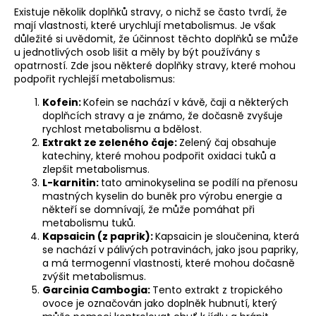
Existuje několik doplňků stravy, o nichž se často tvrdí, že
mají vlastnosti, které urychlují metabolismus. Je však
důležité si uvědomit, že účinnost těchto doplňků se může
u jednotlivých osob lišit a měly by být používány s
opatrností. Zde jsou některé doplňky stravy, které mohou
podpořit rychlejší metabolismus:
Kofein:
Kofein se nachází v kávě, čaji a některých
doplňcích stravy a je známo, že dočasně zvyšuje
rychlost metabolismu a bdělost.
Extrakt ze zeleného čaje:
Zelený čaj
obsahuje
katechiny, které mohou podpořit oxidaci tuků a
zlepšit metabolismus.
L-karnitin:
tato aminokyselina se podílí na přenosu
mastných kyselin do buněk pro výrobu energie a
někteří se domnívají, že může pomáhat při
metabolismu tuků.
Kapsaicin (z paprik):
Kapsaicin je sloučenina, která
se nachází v pálivých potravinách, jako jsou papriky,
a má termogenní vlastnosti, které mohou dočasně
zvýšit metabolismus.
Garcinia Cambogia:
Tento extrakt z tropického
ovoce je označován jako doplněk hubnutí, který