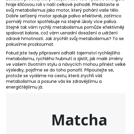
hraje klíčovou roli v naší celkové pohodě. Představte si
a
svůj metabolismus jako motor, který pohání vaše tělo.
j
Dobře seřízený motor spaluje palivo efektivně, zatímco
í
pomalý motor spotřebuje na stejné úkoly více paliva.
Stejně tak vám rychlý metabolismus pomůže efektivněji
t
spalovat kalorie, což vám usnadní dosažení a udržení
?
zdravé hmotnosti. Jak zrychlit svůj metabolismus? To se
pokusíme prozkoumat.
Pokud jste tedy připraveni odhalit tajemství rychlejšího
metabolismu, rychlého hubnutí a zjistit, jak malé změny
ve vašem životním stylu a návycích mohou přinést velké
HLEDAT
výsledky, pojďme se do toho ponořit. Připoutejte se,
protože se vydáme na cestu, která zrychlí váš
metabolismus a posune vás ke zdravějšímu a
energičtějšímu já.
D
o
p
o
r
u