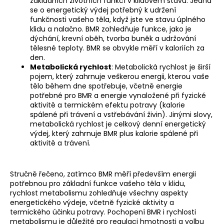
základních životních funkcí v klidovém stavu. Jedná
se o energetický výdej potřebný k udržení
funkčnosti vašeho těla, když jste ve stavu úplného
klidu a nalačno. BMR zohledňuje funkce, jako je
dýchání, krevní oběh, tvorba buněk a udržování
tělesné teploty. BMR se obvykle měří v kaloriích za
den.
Metabolická rychlost
: Metabolická rychlost je širší
pojem, který zahrnuje veškerou energii, kterou vaše
tělo během dne spotřebuje, včetně energie
potřebné pro BMR a energie vynaložené při fyzické
aktivitě a termickém efektu potravy (kalorie
spálené při trávení a vstřebávání živin). Jinými slovy,
metabolická rychlost je celkový denní energetický
výdej, který zahrnuje BMR plus kalorie spálené při
aktivitě a trávení.
Stručně řečeno, zatímco BMR měří především energii
potřebnou pro základní funkce vašeho těla v klidu,
rychlost metabolismu zohledňuje všechny aspekty
energetického výdeje, včetně fyzické aktivity a
termického účinku potravy. Pochopení BMR i rychlosti
metabolismu je důležité pro regulaci hmotnosti a volbu