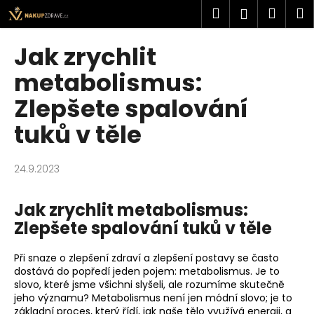
K
Přejít
Hledat
Náku
M
Přihlášen
na
o
obsah
Zpět
Zpět
košík
š
Jak zrychlit
í
C
metabolismus:
k
o
Zlepšete spalování
p
tuků v těle
o
t
ř
24.9.2023
e
b
Jak zrychlit metabolismus:
u
Zlepšete spalování tuků v těle
j
e
Při snaze o zlepšení zdraví a zlepšení postavy se často
dostává do popředí jeden pojem: metabolismus. Je to
t
slovo, které jsme všichni slyšeli, ale rozumíme skutečně
e
jeho významu? Metabolismus není jen módní slovo; je to
n
základní proces, který řídí, jak naše tělo využívá energii, a