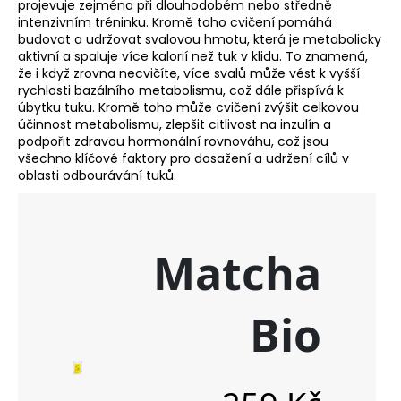
projevuje zejména při dlouhodobém nebo středně
intenzivním tréninku. Kromě toho cvičení pomáhá
budovat a udržovat svalovou hmotu, která je metabolicky
aktivní a spaluje více kalorií než tuk v klidu. To znamená,
že i když zrovna necvičíte, více svalů může vést k vyšší
rychlosti bazálního metabolismu, což dále přispívá k
úbytku tuku. Kromě toho může cvičení zvýšit celkovou
účinnost metabolismu, zlepšit citlivost na inzulín a
podpořit zdravou hormonální rovnováhu, což jsou
všechno klíčové faktory pro dosažení a udržení cílů v
oblasti odbourávání tuků.