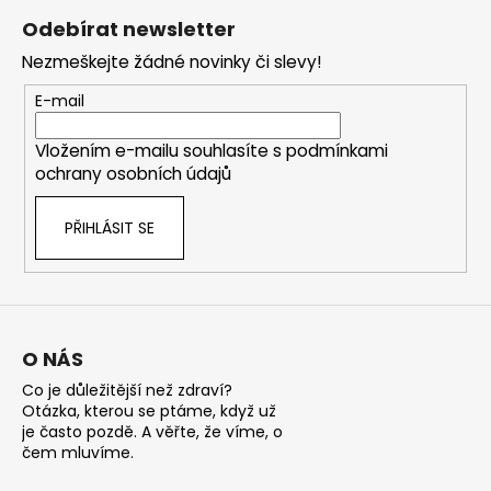
á
Odebírat newsletter
p
Nezmeškejte žádné novinky či slevy!
a
t
E-mail
í
Vložením e-mailu souhlasíte s
podmínkami
ochrany osobních údajů
PŘIHLÁSIT SE
O NÁS
Co je důležitější než zdraví?
Otázka, kterou se ptáme, když už
je často pozdě. A věřte, že víme, o
čem mluvíme.