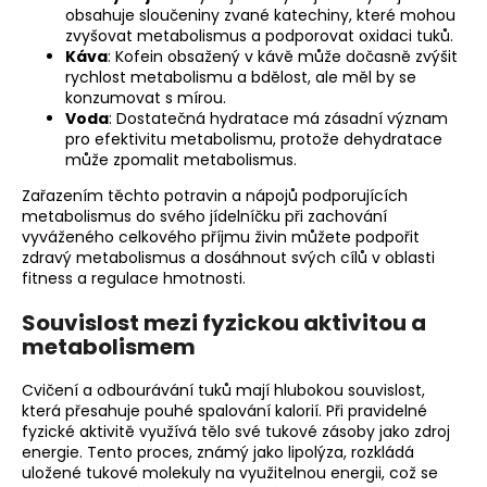
obsahuje sloučeniny zvané katechiny, které mohou
zvyšovat metabolismus a podporovat oxidaci tuků.
Káva
: Kofein obsažený v kávě může dočasně zvýšit
rychlost metabolismu a bdělost, ale měl by se
konzumovat s mírou.
Voda
: Dostatečná hydratace má zásadní význam
pro efektivitu metabolismu, protože dehydratace
může zpomalit metabolismus.
Zařazením těchto potravin a nápojů podporujících
metabolismus do svého jídelníčku při zachování
vyváženého celkového příjmu živin můžete podpořit
zdravý metabolismus a dosáhnout svých cílů v oblasti
fitness a regulace hmotnosti.
Souvislost mezi fyzickou aktivitou a
metabolismem
Cvičení a odbourávání tuků mají hlubokou souvislost,
která přesahuje pouhé spalování kalorií. Při pravidelné
fyzické aktivitě využívá tělo své tukové zásoby jako zdroj
energie. Tento proces, známý jako lipolýza, rozkládá
uložené tukové molekuly na využitelnou energii, což se