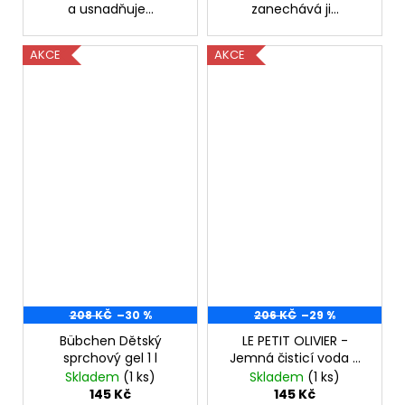
a usnadňuje...
zanechává ji...
AKCE
AKCE
208 KČ
–30 %
206 KČ
–29 %
Bübchen Dětský
LE PETIT OLIVIER -
sprchový gel 1 l
Jemná čisticí voda -
Bio pro miminka 750
Skladem
(1 ks)
Skladem
(1 ks)
ml
145 Kč
145 Kč