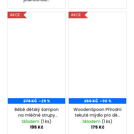
AKCE
AKCE
278 KČ
–29 %
250 KČ
–30 %
Bébé dětský šampon
WoodenSpoon Přírodní
na mléčné strupy
tekuté mýdlo pro děti
150ml (bez víčka)
300 ml-(poškozený
Skladem
(1 ks)
Skladem
(1 ks)
aplikátor)
195 Kč
175 Kč