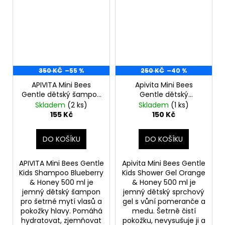
350 KČ
–55 %
250 KČ
–40 %
APIVITA Mini Bees
Apivita Mini Bees
Gentle dětský šampon
Gentle dětský
Blueberry & Honey 500
sprchový gel Orange
Skladem
(2 ks)
Skladem
(1 ks)
ml (poškozený
& Honey 500 ml
155 Kč
150 Kč
aplikátor)
(poškozený aplikátor)
DO KOŠÍKU
DO KOŠÍKU
APIVITA Mini Bees Gentle
Apivita Mini Bees Gentle
Kids Shampoo Blueberry
Kids Shower Gel Orange
& Honey 500 ml je
& Honey 500 ml je
jemný dětský šampon
jemný dětský sprchový
pro šetrné mytí vlasů a
gel s vůní pomeranče a
pokožky hlavy. Pomáhá
medu. Šetrně čistí
hydratovat, zjemňovat
pokožku, nevysušuje ji a