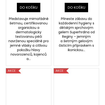
DO KOŠÍKU
DO KOŠÍKU
Představuje mimořádně
Přineste zábavu do
šetrnou, certifikovanou
každodenní hygieny s
organickou a
dětským sprchovým
dermatologicky
gelem Superhrdina od
testovanou péči
Reginy – jemným
navrženou speciálně pro
a šetrným gelovým
jemné vlásky a citlivou
čisticím přípravkem s
pokožku hlavy
ikonickou...
novorozenců, kojenců
a...
AKCE
AKCE