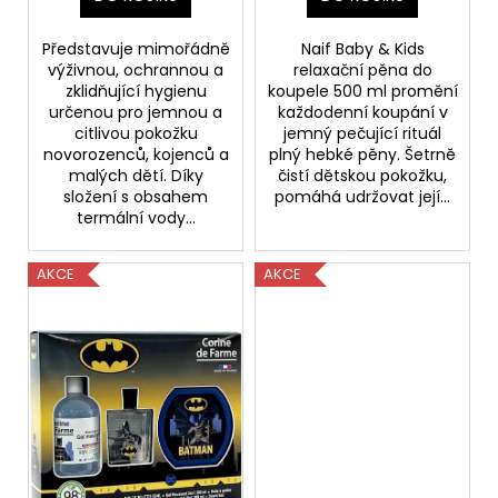
104
Kč
Původně:
Představuje mimořádně
Naif Baby & Kids
379
výživnou, ochrannou a
relaxační pěna do
Kč
zklidňující hygienu
koupele 500 ml promění
určenou pro jemnou a
každodenní koupání v
citlivou pokožku
jemný pečující rituál
novorozenců, kojenců a
plný hebké pěny. Šetrně
malých dětí. Díky
čistí dětskou pokožku,
složení s obsahem
pomáhá udržovat její...
termální vody...
AKCE
AKCE