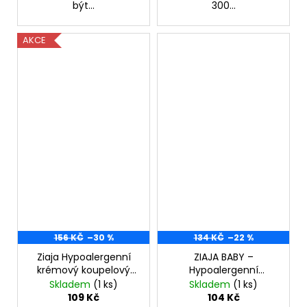
být...
300...
AKCE
156 KČ
–30 %
134 KČ
–22 %
Ziaja Hypoalergenní
ZIAJA BABY –
krémový koupelový
Hypoalergenní
olej pro miminka od
sprchový gel na tělo a
Skladem
(1 ks)
Skladem
(1 ks)
prvního měsíce 300
vlasy pro děti 400 ml
109 Kč
104 Kč