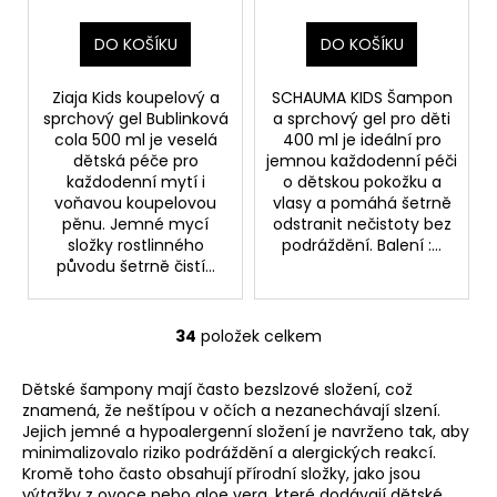
DO KOŠÍKU
DO KOŠÍKU
Ziaja Kids koupelový a
SCHAUMA KIDS Šampon
sprchový gel Bublinková
a sprchový gel pro děti
cola 500 ml je veselá
400 ml je ideální pro
dětská péče pro
jemnou každodenní péči
každodenní mytí i
o dětskou pokožku a
voňavou koupelovou
vlasy a pomáhá šetrně
pěnu. Jemné mycí
odstranit nečistoty bez
složky rostlinného
podráždění. Balení :...
původu šetrně čistí...
34
položek celkem
O
v
Dětské šampony mají často bezslzové složení, což
l
znamená, že neštípou v očích a nezanechávají slzení.
á
Jejich jemné a hypoalergenní složení je navrženo tak, aby
d
minimalizovalo riziko podráždění a alergických reakcí.
a
Kromě toho často obsahují přírodní složky, jako jsou
c
výtažky z ovoce nebo aloe vera, které dodávají dětské