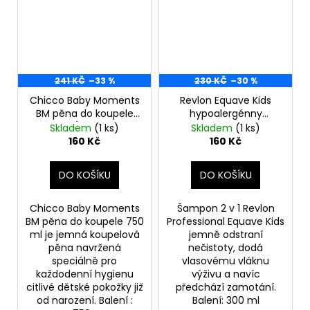
241 KČ
–33 %
230 KČ
–30 %
Chicco Baby Moments
Revlon Equave Kids
BM pěna do koupele
hypoalergénny
750 ml(poškozený
šampón 2v1 pre deti,
Skladem
(1 ks)
Skladem
(1 ks)
aplikátor)
princess 300 ml
160 Kč
160 Kč
(poškozený aplikátor)
DO KOŠÍKU
DO KOŠÍKU
Chicco Baby Moments
Šampon 2 v 1 Revlon
BM pěna do koupele 750
Professional Equave Kids
ml je jemná koupelová
jemně odstraní
pěna navržená
nečistoty, dodá
speciálně pro
vlasovému vláknu
každodenní hygienu
výživu a navíc
citlivé dětské pokožky již
předchází zamotání.
od narození. Balení :
Balení: 300 ml