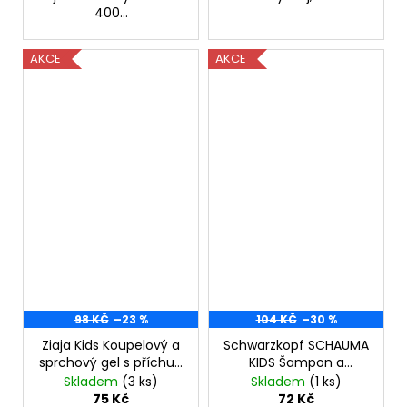
400...
AKCE
AKCE
98 KČ
–23 %
104 KČ
–30 %
Ziaja Kids Koupelový a
Schwarzkopf SCHAUMA
sprchový gel s příchutí
KIDS Šampon a
bublinkové coly, 500
sprchový gel pro děti
Skladem
(3 ks)
Skladem
(1 ks)
ml
400 ml
75 Kč
72 Kč