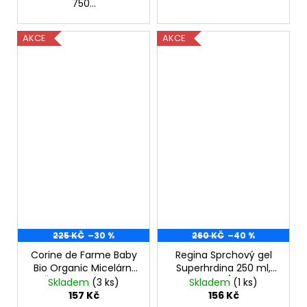
750...
AKCE
AKCE
225 KČ
–30 %
260 KČ
–40 %
Corine de Farme Baby
Regina Sprchový gel
Bio Organic Micelární
Superhrdina 250 ml,
Šampón 480 ml,
EXP: 05/2026
Skladem
(3 ks)
Skladem
(1 ks)
poškozený aplikátor
157 Kč
156 Kč