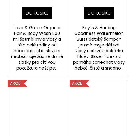
(poškozený aplikátor)
DO KOŠÍKU
DO KOŠÍKU
Love & Green Organic
Baylis & Harding
Hair & Body Wash 500
Goodness Watermelon
ml šetrně myje vlasy a
Burst dětský šampon
tělo celé rodiny od
jemně myje dětské
narození. Jeho složení
vlasy i citlivou pokožku
neobsahuje žádné drsné
hlavy. Složení bez slz
složky pro citlivou
pomáhá zanechat vlasy
pokožku a neštípe...
hebké, čisté a snadno...
AKCE
AKCE