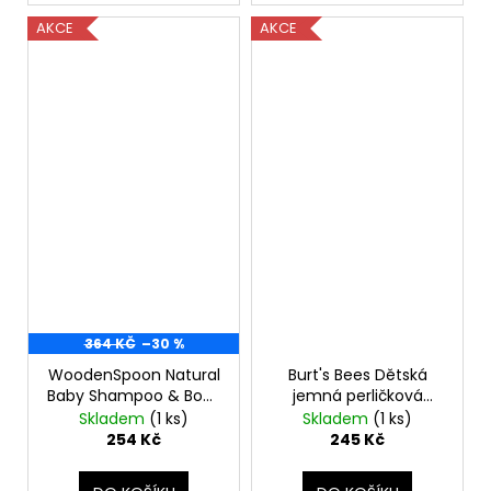
AKCE
AKCE
364 KČ
–30 %
WoodenSpoon Natural
Burt's Bees Dětská
Baby Shampoo & Body
jemná perličková
Wash 300 ml-
koupel 354,8ml
Skladem
(1 ks)
Skladem
(1 ks)
(poškozený aplikátor)
254 Kč
245 Kč