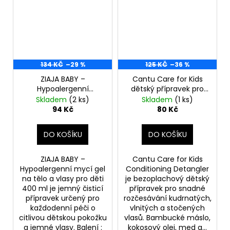
134 KČ
–29 %
125 KČ
–36 %
ZIAJA BABY –
Cantu Care for Kids
Hypoalergenní
dětský přípravek pro
sprchový gel na tělo a
snadné rozčesávání
Skladem
(2 ks)
Skladem
(1 ks)
vlasy pro děti 400 ml-
177 ml (poškozený
94 Kč
80 Kč
(poškozený aplikátor)
aplikátor)
DO KOŠÍKU
DO KOŠÍKU
ZIAJA BABY –
Cantu Care for Kids
Hypoalergenní mycí gel
Conditioning Detangler
na tělo a vlasy pro děti
je bezoplachový dětský
400 ml je jemný čisticí
přípravek pro snadné
přípravek určený pro
rozčesávání kudrnatých,
každodenní péči o
vlnitých a stočených
citlivou dětskou pokožku
vlasů. Bambucké máslo,
a jemné vlasy. Balení :
kokosový olej, med a...