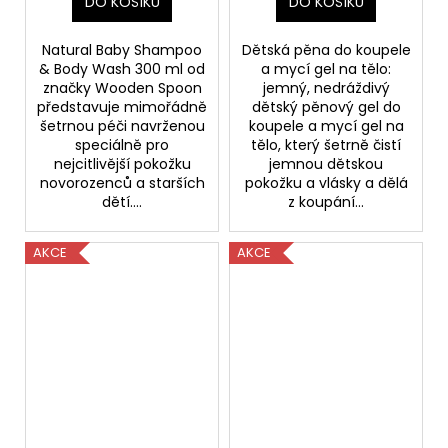
DO KOŠÍKU
DO KOŠÍKU
Natural Baby Shampoo
Dětská pěna do koupele
& Body Wash 300 ml od
a mycí gel na tělo:
značky Wooden Spoon
jemný, nedráždivý
představuje mimořádně
dětský pěnový gel do
šetrnou péči navrženou
koupele a mycí gel na
speciálně pro
tělo, který šetrně čistí
nejcitlivější pokožku
jemnou dětskou
novorozenců a starších
pokožku a vlásky a dělá
dětí....
z koupání...
AKCE
AKCE