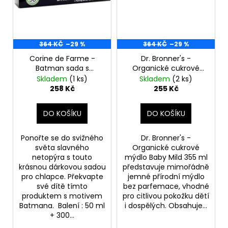
364 KČ
–29 %
364 KČ
–29 %
Corine de Farme -
Dr. Bronner's -
Batman sada s
Organické cukrové
toaletní vodou 50 ml,
mýdlo Baby Mild 355
Skladem
(1 ks)
Skladem
(2 ks)
pěnou do koupele 300
ml (poškozený
258 Kč
255 Kč
ml a krabičkou na
aplikátor)
svačinu
DO KOŠÍKU
DO KOŠÍKU
Ponořte se do svižného
Dr. Bronner's -
světa slavného
Organické cukrové
netopýra s touto
mýdlo Baby Mild 355 ml
krásnou dárkovou sadou
představuje mimořádně
pro chlapce. Překvapte
jemné přírodní mýdlo
své dítě tímto
bez parfemace, vhodné
produktem s motivem
pro citlivou pokožku dětí
Batmana. Balení : 50 ml
i dospělých. Obsahuje...
+ 300...