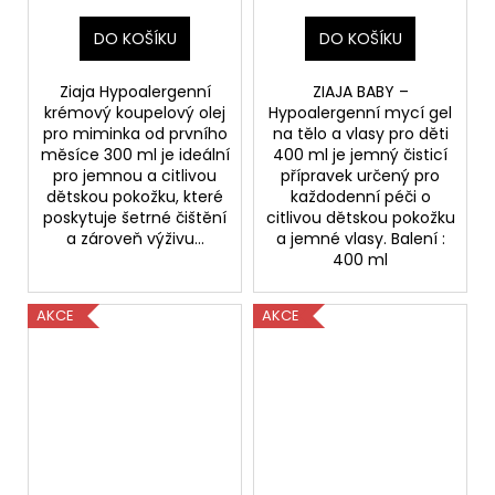
ml-(poškozený
aplikátor)
DO KOŠÍKU
DO KOŠÍKU
Ziaja Hypoalergenní
ZIAJA BABY –
krémový koupelový olej
Hypoalergenní mycí gel
pro miminka od prvního
na tělo a vlasy pro děti
měsíce 300 ml je ideální
400 ml je jemný čisticí
pro jemnou a citlivou
přípravek určený pro
dětskou pokožku, které
každodenní péči o
poskytuje šetrné čištění
citlivou dětskou pokožku
a zároveň výživu...
a jemné vlasy. Balení :
400 ml
AKCE
AKCE