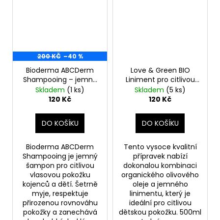
200 KČ
–40 %
Bioderma ABCDerm
Love & Green BIO
Shampooing – jemný
Liniment pro citlivou
dětský šampon 200ml
dětskou pokožku
Skladem
(1 ks)
Skladem
(5 ks)
(prasklé víčko)
500ml
120 Kč
120 Kč
DO KOŠÍKU
DO KOŠÍKU
Bioderma ABCDerm
Tento vysoce kvalitní
Shampooing je jemný
přípravek nabízí
šampon pro citlivou
dokonalou kombinaci
vlasovou pokožku
organického olivového
kojenců a dětí. Šetrně
oleje a jemného
myje, respektuje
linimentu, který je
přirozenou rovnováhu
ideální pro citlivou
pokožky a zanechává
dětskou pokožku. 500ml