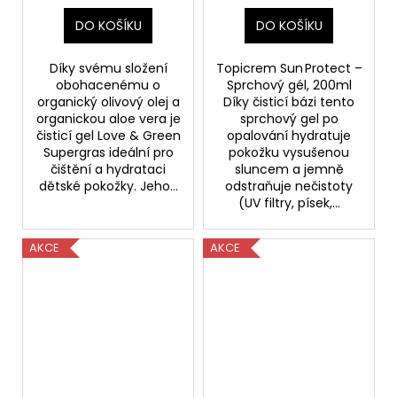
DO KOŠÍKU
DO KOŠÍKU
Díky svému složení
Topicrem Sun Protect –
obohacenému o
Sprchový gél, 200ml
organický olivový olej a
Díky čisticí bázi tento
organickou aloe vera je
sprchový gel po
čisticí gel Love & Green
opalování hydratuje
Supergras ideální pro
pokožku vysušenou
čištění a hydrataci
sluncem a jemně
dětské pokožky. Jeho...
odstraňuje nečistoty
(UV filtry, písek,...
AKCE
AKCE