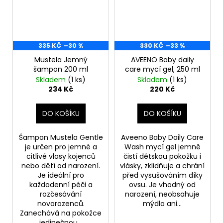
335 KČ
–30 %
330 KČ
–33 %
Mustela Jemný
AVEENO Baby daily
šampon 200 ml
care mycí gel, 250 ml
Skladem
(1 ks)
Skladem
(1 ks)
234 Kč
220 Kč
DO KOŠÍKU
DO KOŠÍKU
Šampon Mustela Gentle
Aveeno Baby Daily Care
je určen pro jemné a
Wash mycí gel jemně
citlivé vlasy kojenců
čistí dětskou pokožku i
nebo dětí od narození.
vlásky, zklidňuje a chrání
Je ideální pro
před vysušováním díky
každodenní péči a
ovsu. Je vhodný od
rozčesávání
narození, neobsahuje
novorozenců.
mýdlo ani...
Zanechává na pokožce
jedinečnou...