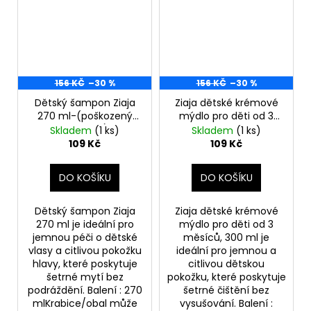
156 KČ
–30 %
156 KČ
–30 %
Dětský šampon Ziaja
Ziaja dětské krémové
270 ml-(poškozený
mýdlo pro děti od 3
aplikátor)
měsíců, 300 ml-
Skladem
(1 ks)
Skladem
(1 ks)
(poškozený aplikátor)
109 Kč
109 Kč
DO KOŠÍKU
DO KOŠÍKU
Dětský šampon Ziaja
Ziaja dětské krémové
270 ml je ideální pro
mýdlo pro děti od 3
jemnou péči o dětské
měsíců, 300 ml je
vlasy a citlivou pokožku
ideální pro jemnou a
hlavy, které poskytuje
citlivou dětskou
šetrné mytí bez
pokožku, které poskytuje
podráždění. Balení : 270
šetrné čištění bez
mlKrabice/obal může
vysušování. Balení :