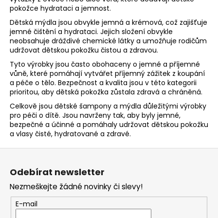
í
pokožce hydrataci a jemnost.
p
Dětská mýdla jsou obvykle jemná a krémová, což zajišťuje
r
jemné čištění a hydrataci. Jejich složení obvykle
v
neobsahuje dráždivé chemické látky a umožňuje rodičům
udržovat dětskou pokožku čistou a zdravou.
k
y
Tyto výrobky jsou často obohaceny o jemné a příjemné
v
vůně, které pomáhají vytvářet příjemný zážitek z koupání
ý
a péče o tělo. Bezpečnost a kvalita jsou v této kategorii
prioritou, aby dětská pokožka zůstala zdravá a chráněná.
p
i
Celkově jsou dětské šampony a mýdla důležitými výrobky
s
pro péči o dítě. Jsou navrženy tak, aby byly jemné,
bezpečné a účinné a pomáhaly udržovat dětskou pokožku
u
a vlasy čisté, hydratované a zdravé.
Z
á
Odebírat newsletter
p
Nezmeškejte žádné novinky či slevy!
a
t
E-mail
í