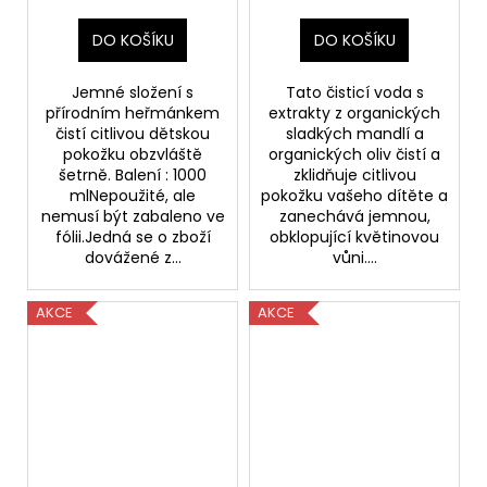
DO KOŠÍKU
DO KOŠÍKU
Jemné složení s
Tato čisticí voda s
přírodním heřmánkem
extrakty z organických
čistí citlivou dětskou
sladkých mandlí a
pokožku obzvláště
organických oliv čistí a
šetrně. Balení : 1000
zklidňuje citlivou
mlNepoužité, ale
pokožku vašeho dítěte a
nemusí být zabaleno ve
zanechává jemnou,
fólii.Jedná se o zboží
obklopující květinovou
dovážené z...
vůni....
AKCE
AKCE