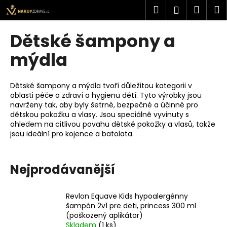
K
Přejít
Hledat
Náku
M
Přihlášen
na
o
obsah
Zpět
Zpět
košík
š
Dětské šampony a
í
C
mýdla
k
o
p
Dětské šampony a mýdla tvoří důležitou kategorii v
o
oblasti péče o zdraví a hygienu dětí. Tyto výrobky jsou
navrženy tak, aby byly šetrné, bezpečné a účinné pro
t
dětskou pokožku a vlasy. Jsou speciálně vyvinuty s
ř
ohledem na citlivou povahu dětské pokožky a vlasů, takže
e
jsou ideální pro kojence a batolata.
b
u
Nejprodávanější
j
e
Revlon Equave Kids hypoalergénny
t
šampón 2v1 pre deti, princess 300 ml
e
(poškozený aplikátor)
n
Skladem
(1 ks)