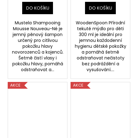
DO KOŠÍKU
DO KOŠÍKU
Mustela Shampooing
WoodenSpoon Přírodní
Mousse Nouveau-Né je
tekuté mýdlo pro děti
jemný pěnový šampon
300 ml je ideální pro
určený pro citlivou
jemnou každodenní
pokožku hlavy
hygienu dětské pokožky
novorozenců a kojenců.
a pomáhá šetrně
Šetrně čistí vlasy i
odstraňovat nečistoty
pokožku hlavy, pomáhá
bez podráždění a
odstraňovat a...
vysušování....
AKCE
AKCE