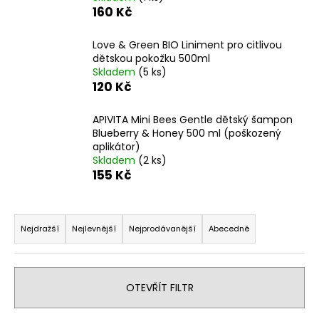
160 Kč
a
j
Love & Green BIO Liniment pro citlivou
í
dětskou pokožku 500ml
t
Skladem
(5 ks)
120 Kč
?
APIVITA Mini Bees Gentle dětský šampon
Blueberry & Honey 500 ml (poškozený
aplikátor)
Skladem
(2 ks)
HLEDAT
155 Kč
Ř
D
a
Nejdražší
Nejlevnější
Nejprodávanější
Abecedně
o
z
p
e
o
n
r
OTEVŘÍT FILTR
í
u