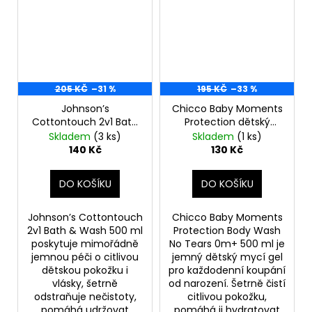
205 KČ
–31 %
195 KČ
–33 %
Johnson’s
Chicco Baby Moments
Cottontouch 2v1 Bath
Protection dětský
& Wash 500 ml
mycí gel 500ml
Skladem
(3 ks)
Skladem
(1 ks)
(poškozený aplikátor)
(poškozený aplikátor)
140 Kč
130 Kč
DO KOŠÍKU
DO KOŠÍKU
Johnson’s Cottontouch
Chicco Baby Moments
2v1 Bath & Wash 500 ml
Protection Body Wash
poskytuje mimořádně
No Tears 0m+ 500 ml je
jemnou péči o citlivou
jemný dětský mycí gel
dětskou pokožku i
pro každodenní koupání
vlásky, šetrně
od narození. Šetrně čistí
odstraňuje nečistoty,
citlivou pokožku,
pomáhá udržovat
pomáhá ji hydratovat