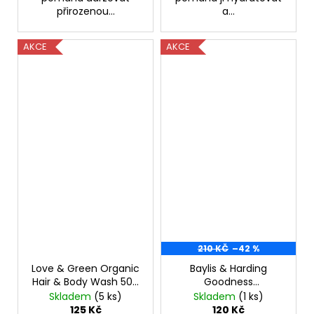
přirozenou...
a...
AKCE
AKCE
210 KČ
–42 %
Love & Green Organic
Baylis & Harding
Hair & Body Wash 500
Goodness
ml
Watermelon Burst
Skladem
(5 ks)
Skladem
(1 ks)
dětský šampon 500 ml
125 Kč
120 Kč