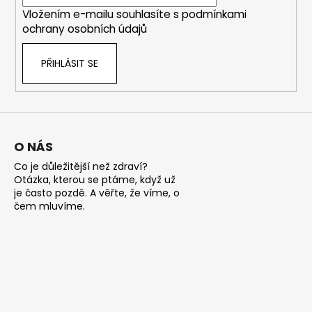
í
p
104
Vložením e-mailu souhlasíte s
podmínkami
Kč
r
Původně:
ochrany osobních údajů
v
379
k
Kč
PŘIHLÁSIT SE
y
v
ý
p
i
s
O NÁS
u
Co je důležitější než zdraví?
Otázka, kterou se ptáme, když už
je často pozdě. A věřte, že víme, o
čem mluvíme.