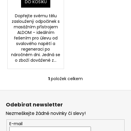
č
DO KOŠÍKU
u
j
Dopřejte svému tělu
e
zasloužený odpočinek s
m
masážním přístrojem
e
ALDOM – ideálním
řešením pro úlevu od
svalového napětí a
regeneraci po
SKIN79
SUN
náročném dni. Jedná se
MOIST
o zboží dovážené z...
COOL
WATERPROOF
OPALOVACÍ
1
položek celkem
KRÉM
O
VE
v
FORMĚ
Z
l
TYČINKY
á
SPF
á
Odebírat newsletter
50+,
d
p
23
a
Nezmeškejte žádné novinky či slevy!
G,
a
c
EXP.
t
E-mail
31/01/2026
í