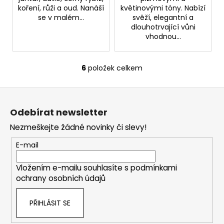
koření, růži a oud. Nanáší
květinovými tóny. Nabízí
se v malém...
svěží, elegantní a
dlouhotrvající vůni
vhodnou...
6
položek celkem
O
v
Z
l
á
á
Odebírat newsletter
d
p
a
Nezmeškejte žádné novinky či slevy!
a
c
t
E-mail
í
í
p
Vložením e-mailu souhlasíte s
podmínkami
r
ochrany osobních údajů
v
k
PŘIHLÁSIT SE
y
v