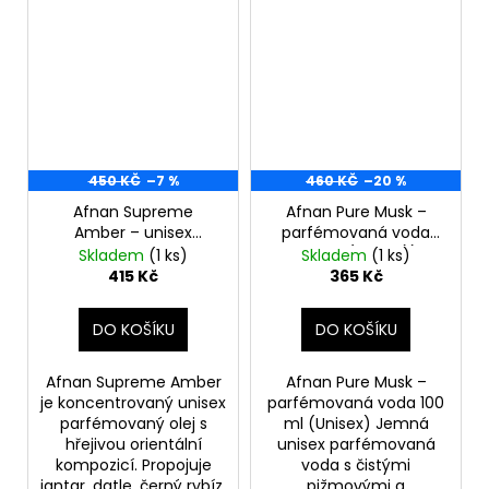
450 KČ
–7 %
460 KČ
–20 %
Afnan Supreme
Afnan Pure Musk –
Amber – unisex
parfémovaná voda
parfémovaný olej
100 ml (Unisex))
Skladem
(1 ks)
Skladem
(1 ks)
20ml
/Rozbalený/
415 Kč
365 Kč
DO KOŠÍKU
DO KOŠÍKU
Afnan Supreme Amber
Afnan Pure Musk –
je koncentrovaný unisex
parfémovaná voda 100
parfémovaný olej s
ml (Unisex) Jemná
hřejivou orientální
unisex parfémovaná
kompozicí. Propojuje
voda s čistými
jantar, datle, černý rybíz,
pižmovými a