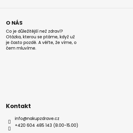
ý
p
i
s
O NÁS
u
Co je důležitější než zdraví?
Otázka, kterou se ptáme, když už
je často pozdě. A věřte, že víme, o
čem mluvíme.
Kontakt
info
@
nakupzdrave.cz
+420 604 485 143 (8.00-15.00)