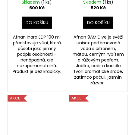
104
voda 100ml
Skladem
(1 ks)
Skladem
(1 ks)
Kč
/Rozbalený/
600 Kč
520 Kč
Původně:
379
Kč
DO KOŠÍKU
DO KOŠÍKU
Afnan Inara EDP 100 ml
Afnan 9AM Dive je svěží
představuje vůni, která
unisex parfémovaná
působí jako jemný
voda s citronem,
podpis osobnosti –
mátou, černým rybízem
nenápadná, ale
a růžovým pepřem.
nezapomenutelná.
Jablko, cedr a kadidlo
Produkt je bez krabičky.
tvoří aromatické srdce,
zatímco pačuli, jasmín,
zázvor...
AKCE
AKCE