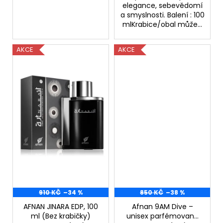
č
elegance, sebevědomí
u
a smyslnosti. Balení : 100
j
mlKrabice/obal může...
e
m
AKCE
AKCE
e
SKIN79
SUN
MOIST
COOL
WATERPROOF
OPALOVACÍ
KRÉM
VE
FORMĚ
TYČINKY
SPF
50+,
23
910 KČ
–34 %
850 KČ
–38 %
G,
EXP.
AFNAN JINARA EDP, 100
Afnan 9AM Dive –
31/01/2026
ml (Bez krabičky)
unisex parfémovaná