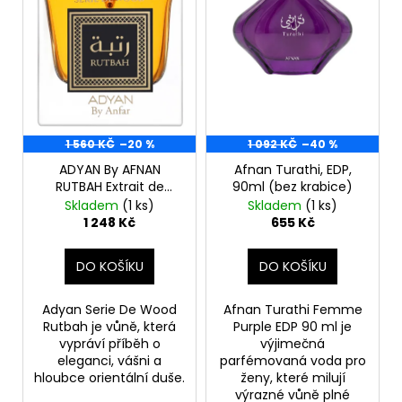
d
r
a
u
o
j
k
d
í
t
u
t
ů
k
?
t
1 560 KČ
–20 %
1 092 KČ
–40 %
ů
ADYAN By AFNAN
Afnan Turathi, EDP,
RUTBAH Extrait de
90ml (bez krabice)
Parfum, 100 ml
Skladem
(1 ks)
Skladem
(1 ks)
HLEDAT
1 248 Kč
655 Kč
DO KOŠÍKU
DO KOŠÍKU
D
o
Adyan Serie De Wood
Afnan Turathi Femme
p
Rutbah je vůně, která
Purple EDP 90 ml je
o
vypráví příběh o
výjimečná
eleganci, vášni a
parfémovaná voda pro
r
hloubce orientální duše.
ženy, které milují
u
výrazné vůně plné