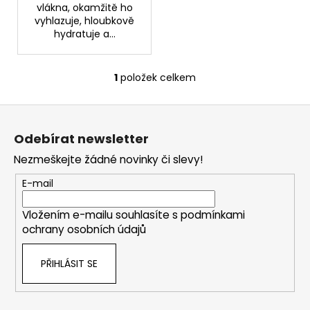
č
vlákna, okamžitě ho
u
vyhlazuje, hloubkově
j
hydratuje a...
e
m
e
1
položek celkem
O
v
Z
l
MARINE
á
á
KOLAGEN
Odebírat newsletter
d
p
139
a
Nezmeškejte žádné novinky či slevy!
Kč
a
Původně:
c
t
279
E-mail
í
Kč
í
p
Vložením e-mailu souhlasíte s
podmínkami
r
ochrany osobních údajů
v
k
PŘIHLÁSIT SE
y
v
ý