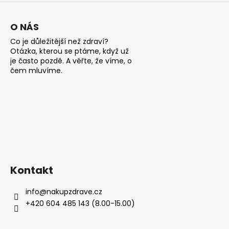
p
i
s
O NÁS
u
Co je důležitější než zdraví?
Otázka, kterou se ptáme, když už
je často pozdě. A věřte, že víme, o
čem mluvíme.
Kontakt
info
@
nakupzdrave.cz
+420 604 485 143 (8.00-15.00)