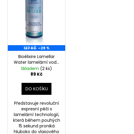
d
r
a
u
o
j
k
d
í
t
u
t
ů
k
?
t
127 KČ
–29 %
ů
Bioélixire Lamellar
Water lamelární voda
pro lesk a hebkost
Skladem
(2 ks)
HLEDAT
vlasů 150 ml
89 Kč
(poškozený aplikátor)
DO KOŠÍKU
D
o
Představuje revoluční
p
expresní péči s
o
lamelární technologií,
která během pouhých
r
15 sekund proniká
u
hluboko do vlasového