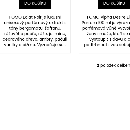
DO KOŠÍKU
DO KOŠÍKU
FOMO Eclat Noir je luxusní
FOMO Alpha Desire Eli
unisexový parfémový extrakt s
Parfum 100 ml je výrazn
tóny bergamotu, šafránu,
parfémová vůně vytvo
růžového pepře, růže, jasmínu,
ženy i muže, kteří se 
cedrového dřeva, ambry, pačuli,
vystoupit z davu a c
vanilky a pižma. Vyznačuje se...
podtrhnout svou sebeji
2
položek celke
O
v
l
á
d
a
c
í
p
r