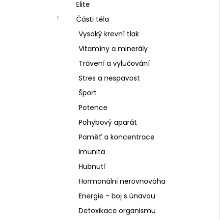
SCHIZANDRA
Elite
l
329 Kč
Části těla
Vysoký krevní tlak
Vitamíny a minerály
Trávení a vylučování
Stres a nespavost
Šport
Potence
Pohybový aparát
Paměť a koncentrace
Imunita
Hubnutí
Hormonálni nerovnováha
Energie - boj s únavou
Detoxikace organismu