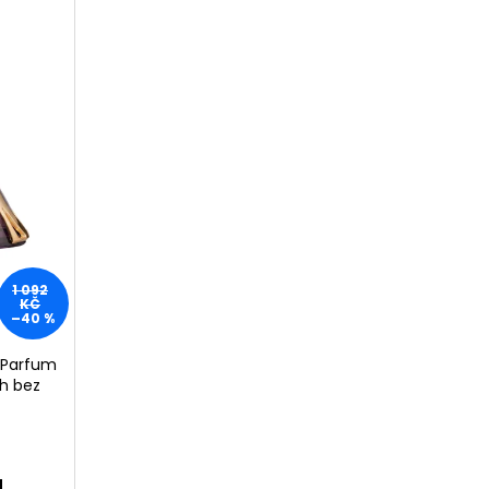
1 092
KČ
–40 %
e Parfum
h bez