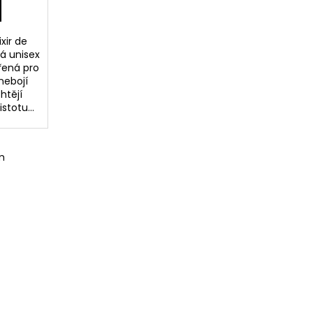
xir de
á unisex
řená pro
nebojí
htějí
stotu...
m