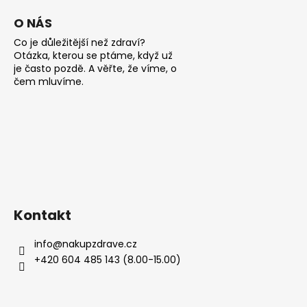
i
s
O NÁS
u
Co je důležitější než zdraví?
Otázka, kterou se ptáme, když už
je často pozdě. A věřte, že víme, o
čem mluvíme.
Kontakt
info
@
nakupzdrave.cz
+420 604 485 143 (8.00-15.00)