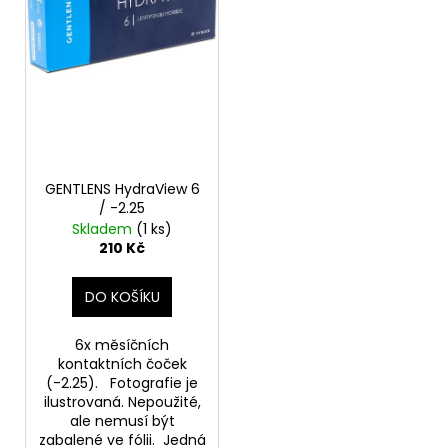
d
r
a
u
o
j
k
d
í
t
u
t
ů
k
?
t
ů
GENTLENS HydraView 6
/ -2.25
Skladem
(1 ks)
HLEDAT
210 Kč
DO KOŠÍKU
D
o
6x měsíčních
p
kontaktních čoček
o
(-2.25). Fotografie je
ilustrovaná. Nepoužité,
r
ale nemusí být
u
zabalené ve fólii. Jedná