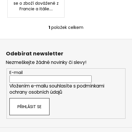
č
se o zboží dovážené z
u
Francie a Itálie....
j
e
m
1
položek celkem
O
e
v
Z
l
á
á
KURKUMIN
Odebírat newsletter
d
S
p
PIPERINEM
a
Nezmeškejte žádné novinky či slevy!
a
145
c
KAPSLÍ
t
E-mail
í
499
í
p
Kč
Vložením e-mailu souhlasíte s
podmínkami
r
ochrany osobních údajů
v
k
PŘIHLÁSIT SE
y
v
ý
p