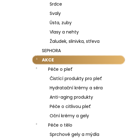
Srdce
Svaly
Ústa, zuby
Vlasy a nehty
Žaludek, slinivka, střeva
SEPHORA
AKCE
Péče o pleť
Čistící produkty pro pleť
Hydratační krémy a séra
Anti-aging produkty
Péče o citlivou pleť
Oční krémy a gely
Péče o tělo
Sprchové gely a mýdla