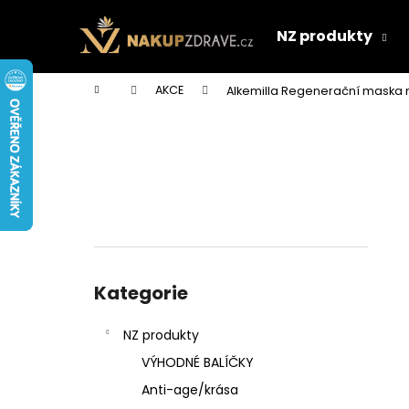
K
Přejít
na
o
NZ produkty
obsah
Zpět
Zpět
š
do
do
í
Domů
AKCE
Alkemilla Regenerační maska 
k
obchodu
obchodu
P
o
s
t
r
a
n
Přeskočit
n
kategorie
Kategorie
í
p
NZ produkty
a
VÝHODNÉ BALÍČKY
n
Anti-age/krása
e