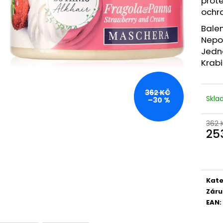
prote
RETINOL SÉRUM S VITAMÍNY C, E, F 30 ML
GUARANA
ochr
208 Kč
259 Kč
Balen
Nepou
Jedná
Krab
362 KČ
Skl
–30 %
362 
25
Měr
cena
Kate
Záru
EAN
: