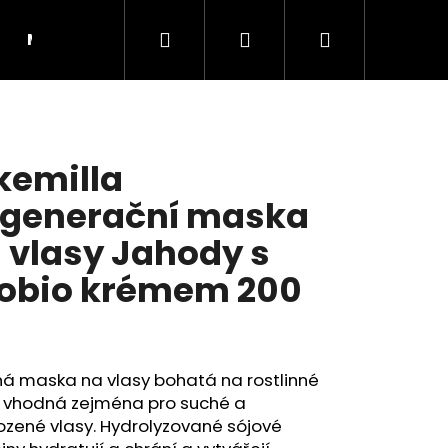
Hledat
Přihlášení
Nákupní
Moje objednávka
RADY A INSPIRACE
košík
kemilla
generační maska
 vlasy Jahody s
obio krémem 200
l
á maska na vlasy bohatá na rostlinné
Následující
, vhodná zejména pro suché a
ozené vlasy. Hydrolyzované sójové