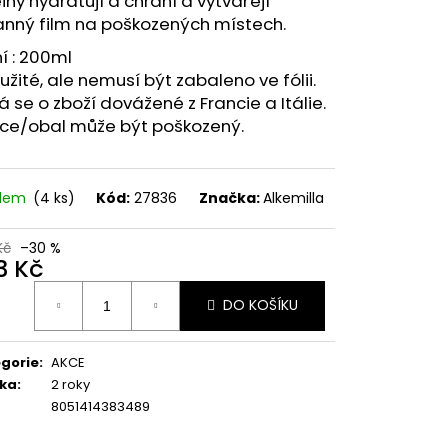
iny hydratují a chrání a vytvářejí
anný film na poškozených místech.
í : 200ml
žité, ale nemusí být zabaleno ve fólii.
 se o zboží dovážené z Francie a Itálie.
ice/obal může být poškozený.
adem
(4 ks)
Kód:
27836
Značka:
Alkemilla
Kč
–30 %
3 Kč
ná
DO KOŠÍKU
:
gorie
:
AKCE
ka
:
2 roky
8051414383489