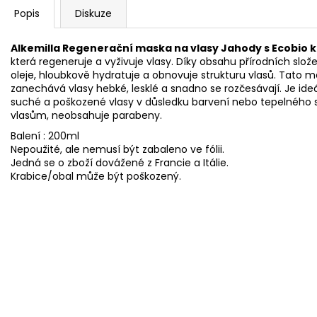
Popis
Diskuze
Alkemilla Regenerační maska na vlasy Jahody s Ecobio
která regeneruje a vyživuje vlasy. Díky obsahu přírodních složek
oleje, hloubkově hydratuje a obnovuje strukturu vlasů. Tato m
zanechává vlasy hebké, lesklé a snadno se rozčesávají. Je ide
suché a poškozené vlasy v důsledku barvení nebo tepelného styl
vlasům, neobsahuje parabeny.
Balení : 200ml
Nepoužité, ale nemusí být zabaleno ve fólii.
Jedná se o zboží dovážené z Francie a Itálie.
Krabice/obal může být poškozený.