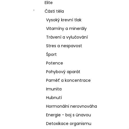
SCHIZANDRA
Elite
l
329 Kč
Části těla
Vysoký krevní tlak
Vitamíny a minerály
Trávení a vylučování
Stres a nespavost
Šport
Potence
Pohybový aparát
Paměť a koncentrace
Imunita
Hubnutí
Hormonálni nerovnováha
Energie - boj s únavou
Detoxikace organismu