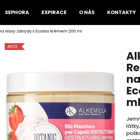
SEPHORA
EXPIRACE
O NÁS
KONTAKTY
na vlasy Jahody s Ecobio krémem 200 ml
Co potřebujete najít?
AKCE
Al
HLEDAT
Re
na
Doporučujeme
Ec
m
Jemn
látky
pošk