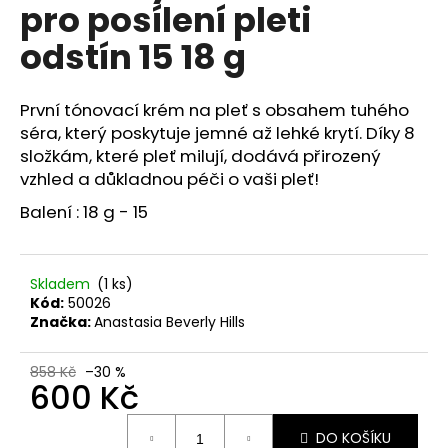
č
pro posílení pleti
u
odstín 15 18 g
j
e
m
První tónovací krém na pleť s obsahem tuhého
e
séra, který poskytuje jemné až lehké krytí. Díky 8
složkám, které pleť milují, dodává přirozený
RETINOL
vzhled a důkladnou péči o vaši pleť!
SÉRUM
S
Balení : 18 g - 15
VITAMÍNY
C,
E,
F
Skladem
(1 ks)
30
Kód:
50026
ML
Značka:
Anastasia Beverly Hills
208
Kč
858 Kč
–30 %
600 Kč
Měrná
DO KOŠÍKU
cena: