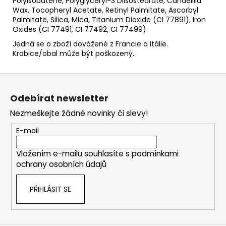
Polyisobutene, Polyglyceryl-3 Diisostearate, Candelilla
Wax, Tocopheryl Acetate, Retinyl Palmitate, Ascorbyl
Palmitate, Silica, Mica, Titanium Dioxide (CI 77891), Iron
Oxides (CI 77491, CI 77492, CI 77499).
Jedná se o zboží dovážené z Francie a Itálie.
Krabice/obal může být poškozený.
Z
á
Odebírat newsletter
p
Nezmeškejte žádné novinky či slevy!
a
t
E-mail
í
Vložením e-mailu souhlasíte s
podmínkami
ochrany osobních údajů
PŘIHLÁSIT SE