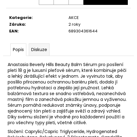
Kategorie
:
AKCE
Záruka
:
2 roky
EAN
:
689304361644
Popis
Diskuze
Anastasia Beverly Hills Beauty Balm Sérum pro posílení
pleti 18 g je luxusní pleťové sérum, které kombinuje péči
a lehký zkrášlující efekt v jednom. Je vyvinuto tak, aby
posílilo přirozenou ochrannou bariéru pleti, dodalo jí
potřebnou hydrataci a zlepšilo její pružnost. Lehká
balzámová textura se snadno vstřebává, nezanechává
mastný film a zanechává pokožku jemnou a vyživenou.
Sérum pomáhá redukovat známky únavy, podporuje
sjednocený tón pleti a zajišťuje svěží a zdravý vzhled.
Díky svému složení je vhodné pro každodenní použití a
pro všechny typy pleti, včetně citlivé.
Složení: Caprylic/Capric Triglyceride, Hydrogenated