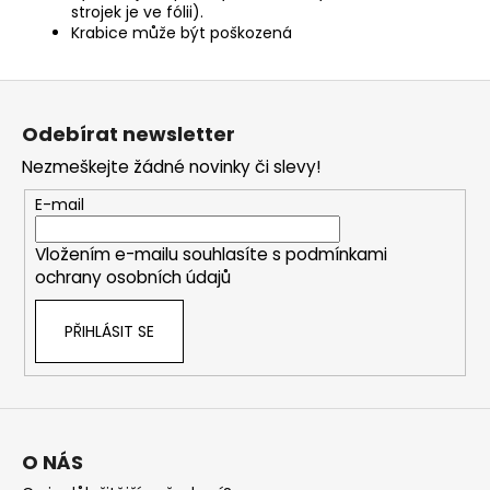
strojek je ve fólii).
Krabice může být poškozená
Z
á
Odebírat newsletter
p
Nezmeškejte žádné novinky či slevy!
a
t
E-mail
í
Vložením e-mailu souhlasíte s
podmínkami
ochrany osobních údajů
PŘIHLÁSIT SE
O NÁS