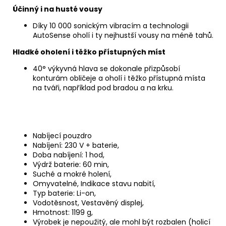
Účinný i na husté vousy
Díky 10 000 sonickým vibracím a technologii
AutoSense oholí i ty nejhustší vousy na méně tahů.
Hladké oholení i těžko přístupných míst
40° výkyvná hlava se dokonale přizpůsobí
konturám obličeje a oholí i těžko přístupná místa
na tváři, například pod bradou a na krku.
Nabíjecí pouzdro
Nabíjení: 230 V + baterie,
Doba nabíjení: 1 hod,
Výdrž baterie: 60 min,
Suché a mokré holení,
Omyvatelné, Indikace stavu nabití,
Typ baterie: Li-on,
Vodotěsnost, Vestavěný displej,
Hmotnost: 1199 g,
Výrobek je nepoužitý, ale mohl být rozbalen (holicí