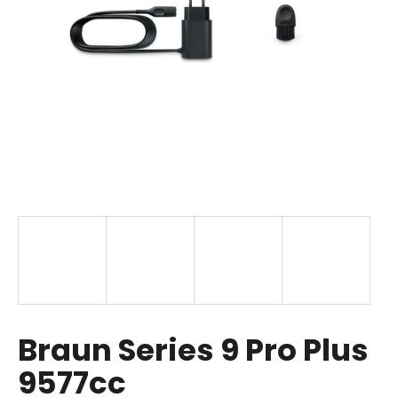
a
j
í
t
?
HLEDAT
D
o
p
Braun Series 9 Pro Plus
o
r
9577cc
u