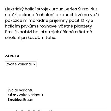
č
u
Elektrický holicí strojek Braun Series 9 Pro Plus
j
nabízí dokonalé oholení a zanechává na vaší
e
pokožce mimořádně příjemný pocit. Díky 5
m
holicím prvkům ProShave, včetně planžety
e
ProLift, nabízí holicí strojek účinné a šetrné
oholení při každém tahu.
NZ
DERMOCOSMETICS
ROSACEA
–
ZÁRUKA
DERMOKOSMETICKÝ
KRÉM
PRO
ZMÍRNĚNÍ
ZARUDNUTÍ
A
POSÍLENÍ
KAPILÁR
Zvolte variantu
Kód:
Zvolte variantu
259
Kč
Značka:
Braun