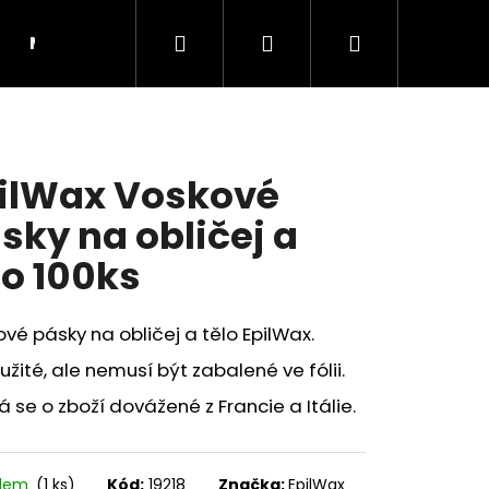
Hledat
Přihlášení
Nákupní
Moje objednávka
RADY A INSPIRACE
košík
ilWax Voskové
sky na obličej a
lo 100ks
vé pásky na obličej a tělo EpilWax.
žité, ale nemusí být zabalené ve fólii.
 se o zboží dovážené z Francie a Itálie.
Následující
adem
(1 ks)
Kód:
19218
Značka:
EpilWax