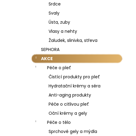
Srdce
Svaly
Ústa, zuby
Vlasy a nehty
Žaludek, slinivka, střeva
SEPHORA
AKCE
Péče o pleť
Čistící produkty pro pleť
Hydratační krémy a séra
Anti-aging produkty
Péče o citlivou pleť
Oční krémy a gely
Péče o tělo
Sprchové gely a mýdla