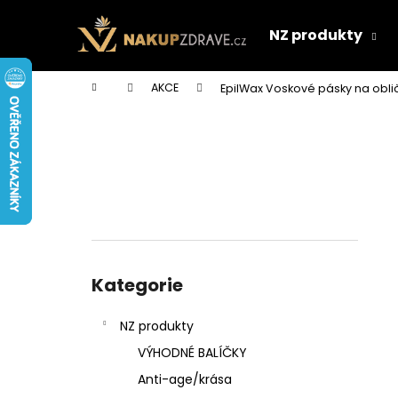
K
Přejít
na
o
NZ produkty
obsah
Zpět
Zpět
š
do
do
í
Domů
AKCE
EpilWax Voskové pásky na oblič
k
obchodu
obchodu
P
o
s
t
r
a
n
Přeskočit
n
kategorie
Kategorie
í
p
NZ produkty
a
VÝHODNÉ BALÍČKY
n
Anti-age/krása
e