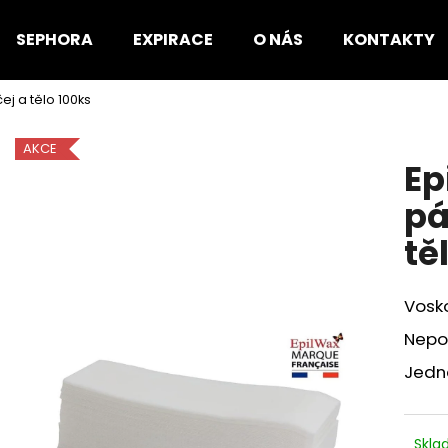
SEPHORA
EXPIRACE
O NÁS
KONTAKTY
ej a tělo 100ks
Co potřebujete najít?
AKCE
Ep
HLEDAT
pá
tě
Doporučujeme
Vosko
Nepou
Jedná
Skl