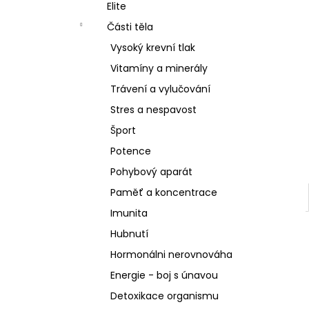
SCHIZANDRA
Elite
l
329 Kč
Části těla
Vysoký krevní tlak
Vitamíny a minerály
Trávení a vylučování
Stres a nespavost
Šport
Potence
Pohybový aparát
Paměť a koncentrace
Imunita
Hubnutí
Hormonálni nerovnováha
Energie - boj s únavou
Detoxikace organismu