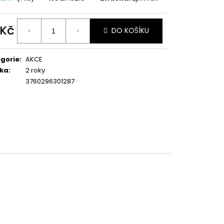
 Kč
DO KOŠÍKU
ná
:
gorie
:
AKCE
ka
:
2 roky
3760296301287