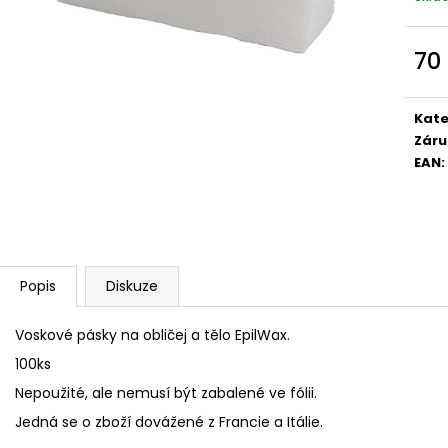
RETINOL SÉRUM S VITAMÍNY C, E, F 30 ML
GUARANA
208 Kč
259 Kč
70
Měr
cena
Kate
Záru
EAN
:
Popis
Diskuze
Voskové pásky na obličej a tělo EpilWax.
100ks
Nepoužité, ale nemusí být zabalené ve fólii.
Jedná se o zboží dovážené z Francie a Itálie.