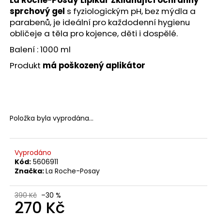
č
sprchový gel
s fyziologickým pH, bez mýdla a
u
j
parabenů, je ideální pro každodenní hygienu
e
obličeje a těla pro kojence, děti i dospělé.
m
Balení : 1000 ml
e
Produkt
má poškozený aplikátor
MARINE
KOLAGEN
139
Kč
Položka byla vyprodána…
Původně:
279
Kč
Vyprodáno
Kód:
5606911
Značka:
La Roche-Posay
390 Kč
–30 %
270 Kč