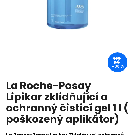
a
j
í
t
?
390
KČ
–30 %
HLEDAT
La Roche-Posay
Lipikar zklidňující a
D
o
ochranný čisticí gel 1 l (
p
poškozený aplikátor)
o
r
u
La Roche-Posay Lipikar Zklidňující ochranný