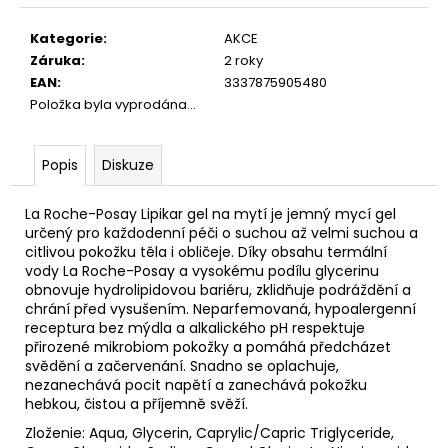
Měrná
cena:
Kategorie
:
AKCE
Záruka
:
2 roky
EAN
:
3337875905480
Položka byla vyprodána…
Popis
Diskuze
La Roche-Posay Lipikar gel na mytí je jemný mycí gel
určený pro každodenní péči o suchou až velmi suchou a
citlivou pokožku těla i obličeje. Díky obsahu termální
vody La Roche-Posay a vysokému podílu glycerinu
obnovuje hydrolipidovou bariéru, zklidňuje podráždění a
chrání před vysušením. Neparfemovaná, hypoalergenní
receptura bez mýdla a alkalického pH respektuje
přirozené mikrobiom pokožky a pomáhá předcházet
svědění a začervenání. Snadno se oplachuje,
nezanechává pocit napětí a zanechává pokožku
hebkou, čistou a příjemně svěží.
Zloženie: Aqua, Glycerin, Caprylic/Capric Triglyceride,