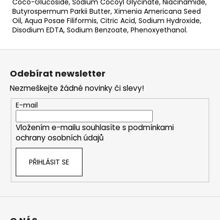
Coco-Glucoside, Sodium Cocoyl Glycinate, Niacinamide,
Butyrospermum Parkii Butter, Ximenia Americana Seed
Oil, Aqua Posae Filiformis, Citric Acid, Sodium Hydroxide,
Disodium EDTA, Sodium Benzoate, Phenoxyethanol.
Z
á
Odebírat newsletter
p
Nezmeškejte žádné novinky či slevy!
a
t
E-mail
í
Vložením e-mailu souhlasíte s
podmínkami
ochrany osobních údajů
PŘIHLÁSIT SE