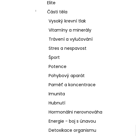
SCHIZANDRA
Elite
l
329 Kč
Části těla
Vysoký krevní tlak
Vitamíny a minerály
Trávení a vylučování
Stres a nespavost
Šport
Potence
Pohybový aparát
Paměť a koncentrace
Imunita
Hubnutí
Hormonálni nerovnováha
Energie - boj s únavou
Detoxikace organismu