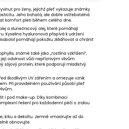
vinut pro ženy, jejichž pleť vykazuje známky
asticitu. Jeho bohatá, ale dobře vstřebatelná
t komfort pleti během celého dne.
ej a slunečnicový olej, které pomáhají
u. Kyselina hyaluronová přispívá k udržení
isabolol pomáhají pokožku zklidňovat a chránit
ophylla, známé také jako „rostlina vzkříšení“,
její odolnost vůči nepříznivým vlivům
ý sójový protein, které podporují mladistvý
před škodlivým UV zářením a omezuje vznik
m. Při pravidelném používání působí pleť
vlivům.
žit i pod make-up. Díky kombinaci
omplexní řešení pro každodenní péči o zralou
e, krku a dekoltu. Jemně vmasírujte až do
elně obnovujte.