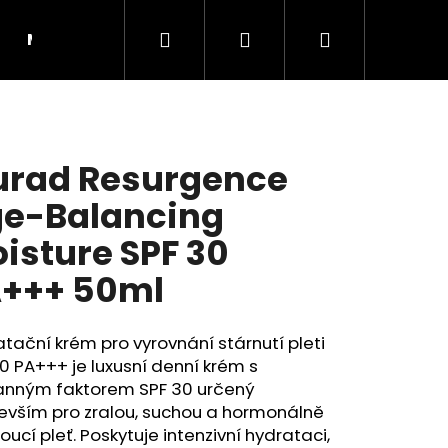
Hledat
Přihlášení
Nákupní
Moje objednávka
RADY A INSPIRACE
košík
rad Resurgence
e-Balancing
isture SPF 30
+++ 50ml
tační krém pro vyrovnání stárnutí pleti
0 PA+++ je luxusní denní krém s
Následující
anným faktorem SPF 30 určený
evším pro zralou, suchou a hormonálně
oucí pleť. Poskytuje intenzivní hydrataci,