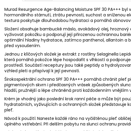
Murad Resurgence Age-Balancing Moisture SPF 30 PA+++ byl vy
hormonálního stárnutí, ztrátu pevnosti, suchost a sníženou el
textura poskytuje dlouhodobou hydrataci a pomáhá obnovova
Složení obsahuje bambucké máslo, avokádový olej, hroznový ol
vyživovat pokožku a podporují její přirozenou ochrannou bariér
optimální hladiny hydratace, zatímco panthenol, allantoin a b
před vysoušením.
Jednou z klíčových složek je extrakt z rostliny Selaginella Lepid
která pomáhá pokožce lépe hospodařit s vlhkostí a podporuje 
prostředí. Součástí receptury jsou také peptidy a hydrolyzovan
vzhled pleti a přispívají k její pevnosti.
Širokospektrální ochrana SPF 30 PA+++ pomáhá chránit pleť 
pigmentových skvrn i předčasných vrásek způsobených slunce
hladší, pružnější a lépe chráněná proti každodenním vnějším 
Krém je vhodný jako poslední krok ranní péče a může být pou
hydratačních, vyživujících a ochranných složek představuje k
pleť.
Návod k použití:
Naneste každé ráno na vyčištěnou pleť obličej
úplného vstřebání. Při delším pobytu na slunci ochranu pravid