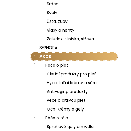
Srdce
Svaly
Ústa, zuby
Vlasy a nehty
Žaludek, slinivka, střeva
SEPHORA
AKCE
Péče o pleť
Čistící produkty pro pleť
Hydratační krémy a séra
Anti-aging produkty
Péče o citlivou pleť
Oční krémy a gely
Péče o tělo
Sprchové gely a mýdla