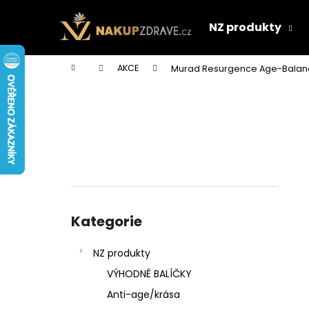
K
Přejít
na
o
NZ produkty
obsah
Zpět
Zpět
š
do
do
í
Domů
AKCE
Murad Resurgence Age-Balanc
k
obchodu
obchodu
P
o
s
t
r
a
n
Přeskočit
n
kategorie
Kategorie
í
p
NZ produkty
a
VÝHODNÉ BALÍČKY
n
Anti-age/krása
e