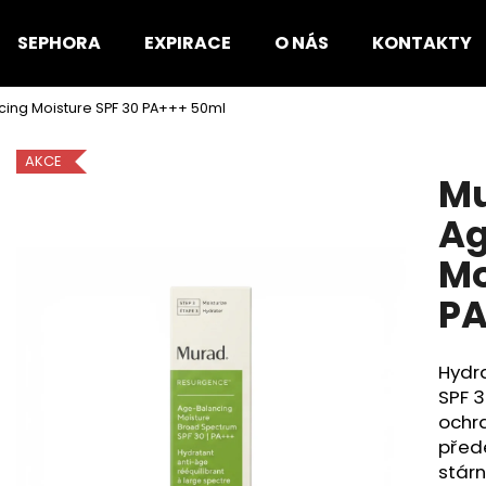
SEPHORA
EXPIRACE
O NÁS
KONTAKTY
ing Moisture SPF 30 PA+++ 50ml
Co potřebujete najít?
AKCE
Mu
HLEDAT
Ag
Mo
Doporučujeme
PA
Hydra
SPF 3
ochr
před
stárn