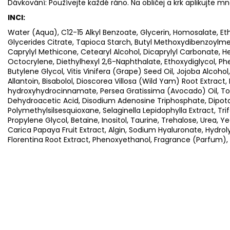
Dávkování: Používejte každé ráno. Na obličej a krk aplikujte množ
INCI:
Water (Aqua), C12-15 Alkyl Benzoate, Glycerin, Homosalate, Et
Glycerides Citrate, Tapioca Starch, Butyl Methoxydibenzoylm
Caprylyl Methicone, Cetearyl Alcohol, Dicaprylyl Carbonate, H
Octocrylene, Diethylhexyl 2,6-Naphthalate, Ethoxydiglycol, Ph
Butylene Glycol, Vitis Vinifera (Grape) Seed Oil, Jojoba Alcoho
Allantoin, Bisabolol, Dioscorea Villosa (Wild Yam) Root Extrac
hydroxyhydrocinnamate, Persea Gratissima (Avocado) Oil, Toc
Dehydroacetic Acid, Disodium Adenosine Triphosphate, Dipota
Polymethylsilsesquioxane, Selaginella Lepidophylla Extract, Tri
Propylene Glycol, Betaine, Inositol, Taurine, Trehalose, Urea, Ye
Carica Papaya Fruit Extract, Algin, Sodium Hyaluronate, Hydroly
Florentina Root Extract, Phenoxyethanol, Fragrance (Parfum), 