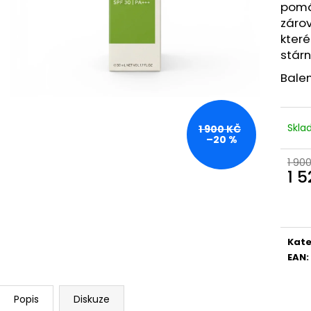
RETINOL SÉRUM S VITAMÍNY C, E, F 30 ML
GUARANA
pomá
208 Kč
259 Kč
záro
které
stárnu
Balen
Skl
1 900 KČ
–20 %
1 90
1 
Měr
cena
Kate
EAN
:
Popis
Diskuze