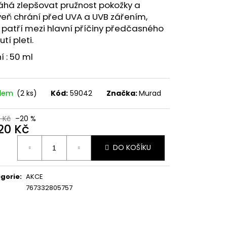
há zlepšovat pružnost pokožky a
veň chrání před UVA a UVB zářením,
 patří mezi hlavní příčiny předčasného
tí pleti.
í : 50 ml
adem
(2 ks)
Kód:
59042
Značka:
Murad
0 Kč
–20 %
520 Kč
ná
DO KOŠÍKU
:
gorie
:
AKCE
767332805757