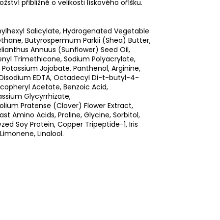
ství přibližně o velikosti lískového oříšku.
hylhexyl Salicylate, Hydrogenated Vegetable
ethane, Butyrospermum Parkii (Shea) Butter,
elianthus Annuus (Sunflower) Seed Oil,
enyl Trimethicone, Sodium Polyacrylate,
l, Potassium Jojobate, Panthenol, Arginine,
t, Disodium EDTA, Octadecyl Di-t-butyl-4-
opheryl Acetate, Benzoic Acid,
ssium Glycyrrhizate,
folium Pratense (Clover) Flower Extract,
ast Amino Acids, Proline, Glycine, Sorbitol,
zed Soy Protein, Copper Tripeptide-1, Iris
Limonene, Linalool.