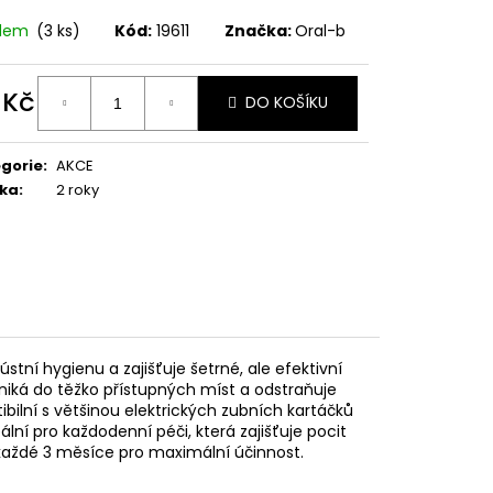
adem
(3 ks)
Kód:
19611
Značka:
Oral-b
 Kč
DO KOŠÍKU
ná
:
gorie
:
AKCE
ka
:
2 roky
tní hygienu a zajišťuje šetrné, ale efektivní
niká do těžko přístupných míst a odstraňuje
tibilní s většinou elektrických zubních kartáčků
lní pro každodenní péči, která zajišťuje pocit
 každé 3 měsíce pro maximální účinnost.