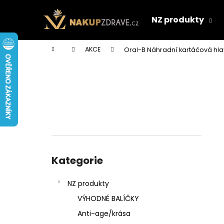
K
Přejít
na
o
NZ produkty
obsah
Zpět
Zpět
š
do
do
í
Domů
AKCE
Oral-B Náhradní kartáčová hl
k
obchodu
obchodu
P
o
s
t
r
a
n
Přeskočit
n
kategorie
Kategorie
í
p
NZ produkty
a
VÝHODNÉ BALÍČKY
n
Anti-age/krása
e