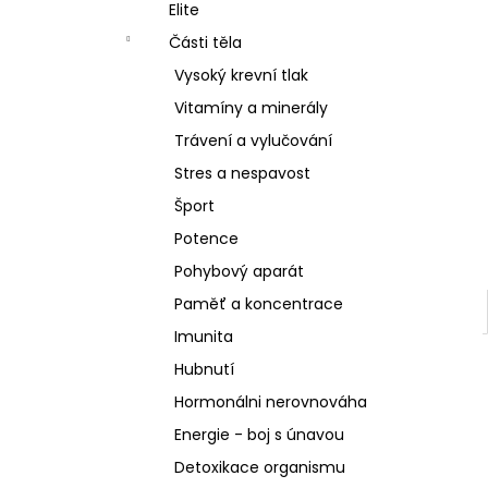
SCHIZANDRA
Elite
l
329 Kč
Části těla
Vysoký krevní tlak
Vitamíny a minerály
Trávení a vylučování
Stres a nespavost
Šport
Potence
Pohybový aparát
Paměť a koncentrace
Imunita
Hubnutí
Hormonálni nerovnováha
Energie - boj s únavou
Detoxikace organismu