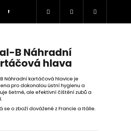
Hledat
Přihlášení
Nákupní
Moje objednávka
RADY A INSPIRACE
košík
al-B Náhradní
rtáčová hlava
B Náhradní kartáčová hlavice je
ena pro dokonalou ústní hygienu a
ťuje šetrné, ale efektivní čištění zubů a
.
 se o zboží dovážené z Francie a Itálie.
Následující