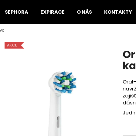
SEPHORA
EXPIRACE
O NÁS
KONTAKTY
ava
Co potřebujete najít?
AKCE
Or
HLEDAT
ka
Oral-
Doporučujeme
navrž
zajiš
dásní
Jedná