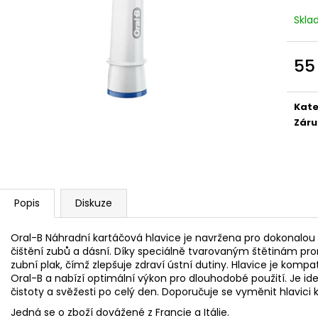
RETINOL SÉRUM S VITAMÍNY C, E, F 30 ML
GUARANA
Skl
208 Kč
259 Kč
55
Měr
cena
Kate
Záru
Popis
Diskuze
Oral-B Náhradní kartáčová hlavice je navržena pro dokonalou ús
čištění zubů a dásní. Díky speciálně tvarovaným štětinám pro
zubní plak, čímž zlepšuje zdraví ústní dutiny. Hlavice je kompa
Oral-B a nabízí optimální výkon pro dlouhodobé použití. Je ideá
čistoty a svěžesti po celý den. Doporučuje se vyměnit hlavici
Jedná se o zboží dovážené z Francie a Itálie.