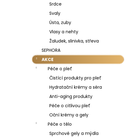
Srdce
Svaly
Ústa, zuby
Vlasy a nehty
Žaludek, slinivka, střeva
SEPHORA
AKCE
Péče o pleť
Čistící produkty pro pleť
Hydratační krémy a séra
Anti-aging produkty
Péče o citlivou pleť
Oční krémy a gely
Péče o tělo
Sprchové gely a mýdla