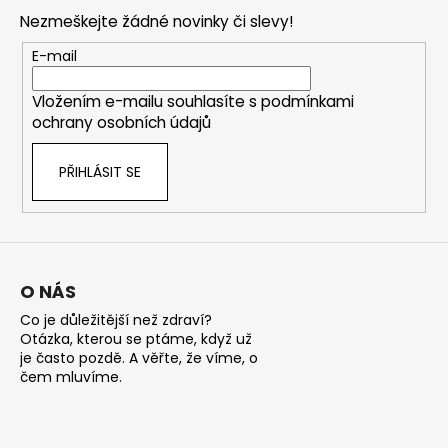
p
Nezmeškejte žádné novinky či slevy!
a
t
E-mail
í
Vložením e-mailu souhlasíte s
podmínkami
ochrany osobních údajů
PŘIHLÁSIT SE
O NÁS
Co je důležitější než zdraví?
Otázka, kterou se ptáme, když už
je často pozdě. A věřte, že víme, o
čem mluvíme.