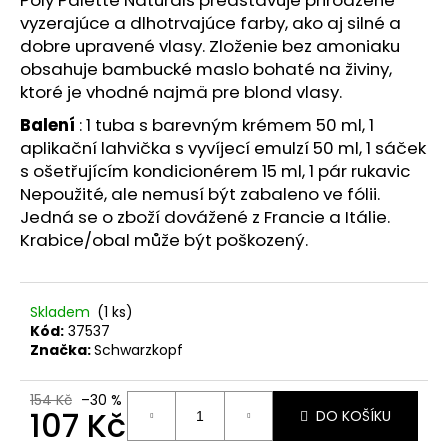
č
vyzerajúce a dlhotrvajúce farby, ako aj silné a
u
j
dobre upravené vlasy. Zloženie bez amoniaku
e
obsahuje bambucké maslo bohaté na živiny,
m
ktoré je vhodné najmä pre blond vlasy.
e
Balení
: 1 tuba s barevným krémem 50 ml, 1
aplikační lahvička s vyvíjecí emulzí 50 ml, 1 sáček
s ošetřujícím kondicionérem 15 ml, 1 pár rukavic
RETINOL
SÉRUM
Nepoužité, ale nemusí být zabaleno ve fólii.
S
Jedná se o zboží dovážené z Francie a Itálie.
VITAMÍNY
Krabice/obal může být poškozený.
C,
E,
F
30
ML
Skladem
(1 ks)
Kód:
37537
208
Značka:
Schwarzkopf
Kč
154 Kč
–30 %
107 Kč
DO KOŠÍKU