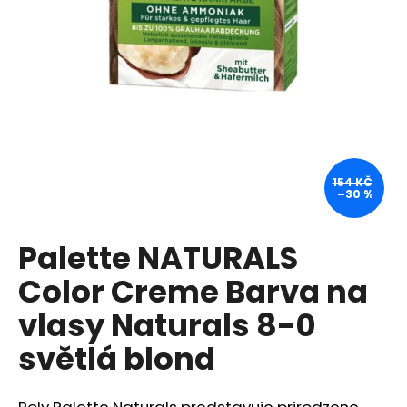
a
j
í
t
?
154 KČ
–30 %
HLEDAT
Palette NATURALS
Color Creme Barva na
D
o
vlasy Naturals 8-0
p
světlá blond
o
r
u
Poly Palette Naturals predstavuje prirodzene