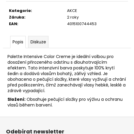
Měrná
cena:
Kategorie
:
AKCE
Záruka
:
2 roky
EAN
:
4015100744453
Popis
Diskuze
Palette Intensive Color Creme je ideální volbou pro
dosažení přirozeného odstínu s dlouhotrvajícím
efektem. Tato intenzivní barva poskytuje 100% krytí
šedin a dodává vlasům bohatý, zářivý vzhled. Je
obohacena o pečující složky, které vlasy vyživují a chrání
před poškozením, čímž zanechávají vlasy hebké, lesklé a
zdravě vypadající.
Složení:
Obsahuje pečující složky pro výživu a ochranu
vlasů během barvení.
Z
á
Odebírat newsletter