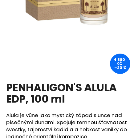
a
j
í
t
?
4 880
KČ
–20 %
HLEDAT
PENHALIGON'S ALULA
EDP, 100 ml
D
o
p
Alula je vůně jako mystický západ slunce nad
o
písečnými dunami. Spojuje temnou šťavnatost
r
švestky, tajemství kadidla a hebkost vanilky do
u
jedinečné orientální kompozice.