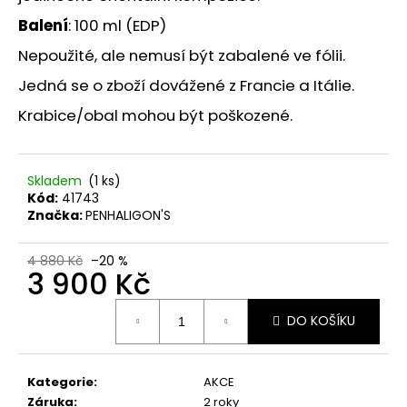
č
u
Balení
: 100 ml (EDP)
j
Nepoužité, ale nemusí být zabalené ve fólii.
e
m
Jedná se o zboží dovážené z Francie a Itálie.
e
Krabice/obal mohou být poškozené.
SKIN79
SUN
Skladem
(1 ks)
MOIST
Kód:
41743
COOL
Značka:
PENHALIGON'S
WATERPROOF
OPALOVACÍ
KRÉM
4 880 Kč
–20 %
VE
3 900 Kč
FORMĚ
TYČINKY
Měrná
SPF
DO KOŠÍKU
cena:
50+,
23
G,
EXP.
Kategorie
:
AKCE
31/01/2026
Záruka
:
2 roky