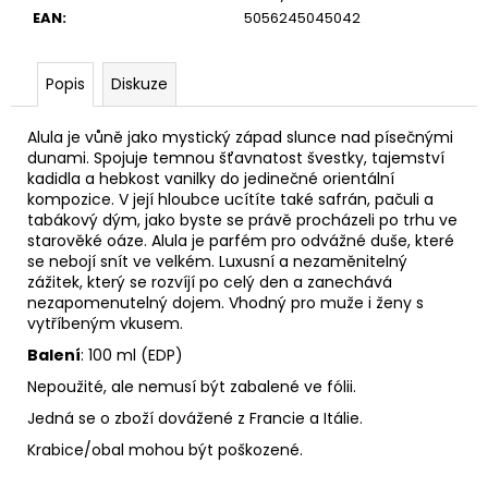
104
EAN
:
5056245045042
Kč
Původně:
379
Kč
Popis
Diskuze
Alula je vůně jako mystický západ slunce nad písečnými
dunami. Spojuje temnou šťavnatost švestky, tajemství
kadidla a hebkost vanilky do jedinečné orientální
kompozice. V její hloubce ucítíte také safrán, pačuli a
tabákový dým, jako byste se právě procházeli po trhu ve
starověké oáze. Alula je parfém pro odvážné duše, které
se nebojí snít ve velkém. Luxusní a nezaměnitelný
zážitek, který se rozvíjí po celý den a zanechává
nezapomenutelný dojem. Vhodný pro muže i ženy s
vytříbeným vkusem.
Balení
: 100 ml (EDP)
Nepoužité, ale nemusí být zabalené ve fólii.
Jedná se o zboží dovážené z Francie a Itálie.
Krabice/obal mohou být poškozené.