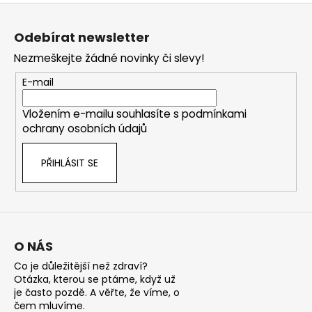
Z
á
Odebírat newsletter
p
Nezmeškejte žádné novinky či slevy!
a
t
E-mail
í
Vložením e-mailu souhlasíte s
podmínkami
ochrany osobních údajů
PŘIHLÁSIT SE
O NÁS
Co je důležitější než zdraví?
Otázka, kterou se ptáme, když už
je často pozdě. A věřte, že víme, o
čem mluvíme.