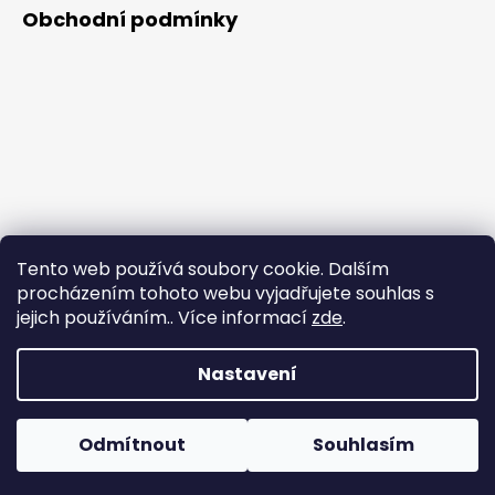
Obchodní podmínky
Tento web používá soubory cookie. Dalším
procházením tohoto webu vyjadřujete souhlas s
jejich používáním.. Více informací
zde
.
Nastavení
Vytvořil Shoptet
Během horkých dnů nedoporučujeme doručování do
Copyright 2026
NAKUPZDRAVE.CZ
. Všechna práva
OneBoxů. Produkty citlivé na vysoké teploty nemusí být při
Odmítnout
Souhlasím
vyhrazena.
Upravit nastavení cookies
převzetí v optimálním stavu.