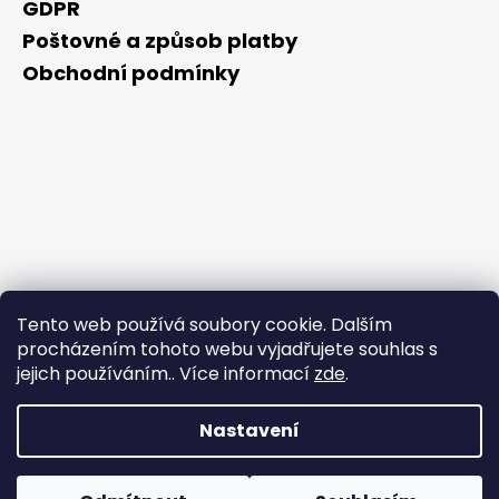
GDPR
Poštovné a způsob platby
Obchodní podmínky
Tento web používá soubory cookie. Dalším
procházením tohoto webu vyjadřujete souhlas s
jejich používáním.. Více informací
zde
.
Nastavení
Vytvořil Shoptet
Během horkých dnů nedoporučujeme doručování do
Copyright 2026
NAKUPZDRAVE.CZ
. Všechna práva
OneBoxů. Produkty citlivé na vysoké teploty nemusí být při