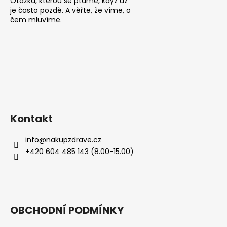
Otázka, kterou se ptáme, když už
je často pozdě. A věřte, že víme, o
čem mluvíme.
Kontakt
info
@
nakupzdrave.cz
+420 604 485 143 (8.00-15.00)
OBCHODNÍ PODMÍNKY