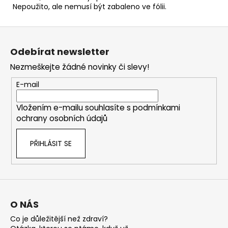
Nepoužito, ale nemusí být zabaleno ve fólii.
Z
á
Odebírat newsletter
p
Nezmeškejte žádné novinky či slevy!
a
t
E-mail
í
Vložením e-mailu souhlasíte s
podmínkami
ochrany osobních údajů
PŘIHLÁSIT SE
O NÁS
Co je důležitější než zdraví?