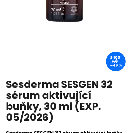
a
j
í
t
?
2 100
KČ
–49 %
HLEDAT
Sesderma SESGEN 32
sérum aktivující
D
o
buňky, 30 ml (EXP.
p
05/2026)
o
r
u
Sesderma SESGEN 32 sérum aktivující buňky