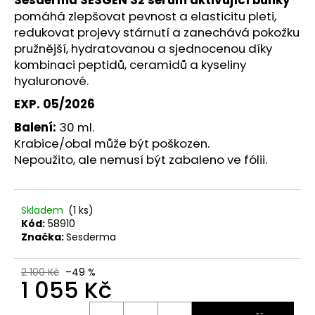
č
pomáhá zlepšovat pevnost a elasticitu pleti,
u
j
redukovat projevy stárnutí a zanechává pokožku
e
pružnější, hydratovanou a sjednocenou díky
m
kombinaci peptidů, ceramidů a kyseliny
e
hyaluronové.
EXP. 05/2026
BEAUTY
Balení:
30 ml.
OF
Krabice/obal může být poškozen.
JOSEON
ZMATŇUJÍCÍ
Nepoužito, ale nemusí být zabaleno ve fólii.
TYČINKA
MATTE
SUN
STICK
Skladem
(1 ks)
MUGWORT
Kód:
58910
+
Značka:
Sesderma
CAMELIA
SPF50+/PA++++,
18
2 100 Kč
–49 %
G
1 055 Kč
80
Kč
Měrná