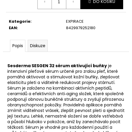
Původně:
DO KOŠÍKU
cena:
240
Kč
Kategorie
:
EXPIRACE
EAN
:
8429979252180
Popis
Diskuze
Sesderma SESGEN 32 sérum aktivující buňky
je
intenzivní pleťové sérum určené pro zralou pleť, které
pomáhá aktivovat a stimulovat kožní buňky, zlepšovat
elasticitu pleti a viditelně redukovat projevy stárnutí.
Sérum je založeno na kombinaci aktivních peptidů,
ceramidů a efektivních anti‑aging složek, které společně
podporují obnovu buněčné struktury a zvyšují přirozenou
obranyschopnost pokožky. Pravidelná aplikace pomáhá
zmírnit viditelnost vrásek, zlepšit pevnost pleti a sjednotit
její texturu. Lehké, nemastné složení se dobře vstřebává
a působí hluboko v pokožce, aniž by zanechávalo pocit
těžkosti. Sérum je vhodné pro každodenní použití a