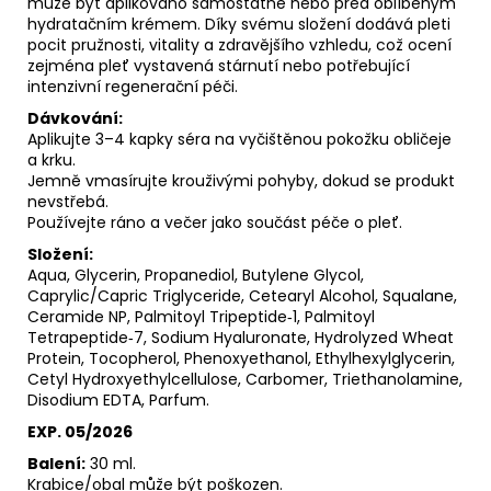
může být aplikováno samostatně nebo před oblíbeným
hydratačním krémem. Díky svému složení dodává pleti
pocit pružnosti, vitality a zdravějšího vzhledu, což ocení
zejména pleť vystavená stárnutí nebo potřebující
intenzivní regenerační péči.
Dávkování:
Aplikujte 3–4 kapky séra na vyčištěnou pokožku obličeje
a krku.
Jemně vmasírujte krouživými pohyby, dokud se produkt
nevstřebá.
Používejte ráno a večer jako součást péče o pleť.
Složení:
Aqua, Glycerin, Propanediol, Butylene Glycol,
Caprylic/Capric Triglyceride, Cetearyl Alcohol, Squalane,
Ceramide NP, Palmitoyl Tripeptide‑1, Palmitoyl
Tetrapeptide‑7, Sodium Hyaluronate, Hydrolyzed Wheat
Protein, Tocopherol, Phenoxyethanol, Ethylhexylglycerin,
Cetyl Hydroxyethylcellulose, Carbomer, Triethanolamine,
Disodium EDTA, Parfum.
EXP. 05/2026
Balení:
30 ml.
Krabice/obal může být poškozen.