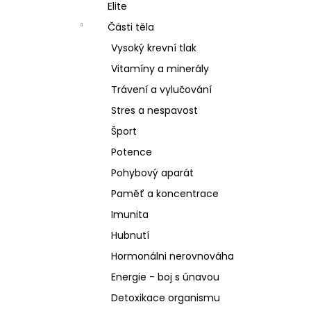
SCHIZANDRA
Elite
l
329 Kč
Části těla
Vysoký krevní tlak
Vitamíny a minerály
Trávení a vylučování
Stres a nespavost
Šport
Potence
Pohybový aparát
Paměť a koncentrace
Imunita
Hubnutí
Hormonálni nerovnováha
Energie - boj s únavou
Detoxikace organismu