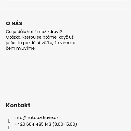
a
j
í
O NÁS
t
Co je důležitější než zdraví?
?
Otázka, kterou se ptáme, když už
je často pozdě. A věřte, že víme, o
čem mluvíme.
HLEDAT
D
o
Kontakt
p
o
info
@
nakupzdrave.cz
r
+420 604 485 143 (8.00-15.00)
u