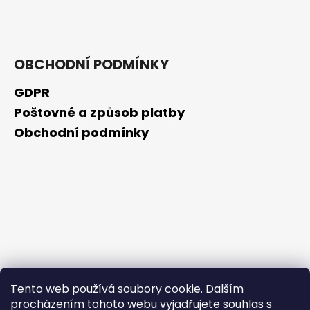
č
u
j
e
m
OBCHODNÍ PODMÍNKY
e
GDPR
Poštovné a způsob platby
SCHIZANDRA
Obchodní podmínky
329
Kč
Tento web používá soubory cookie. Dalším
procházením tohoto webu vyjadřujete souhlas s