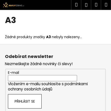
K
Přejít
Hledat
Náku
M
Přihlášen
na
o
obsah
Zpět
Zpět
košík
š
A3
í
C
k
o
Žádné produkty značky
A3
nebyly nalezeny...
p
o
Z
t
á
Odebírat newsletter
ř
p
Nezmeškejte žádné novinky či slevy!
e
a
b
t
E-mail
u
í
j
Vložením e-mailu souhlasíte s
podmínkami
ochrany osobních údajů
e
t
PŘIHLÁSIT SE
e
n