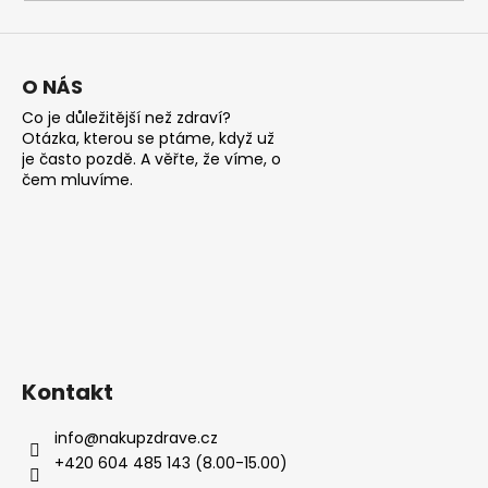
a
j
í
O NÁS
t
Co je důležitější než zdraví?
?
Otázka, kterou se ptáme, když už
je často pozdě. A věřte, že víme, o
čem mluvíme.
HLEDAT
D
o
Kontakt
p
o
info
@
nakupzdrave.cz
r
+420 604 485 143 (8.00-15.00)
u