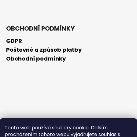
č
u
j
e
m
OBCHODNÍ PODMÍNKY
e
GDPR
Poštovné a způsob platby
NZ
DERMOCOSMETICS
Obchodní podmínky
ROSACEA
–
DERMOKOSMETICKÝ
KRÉM
PRO
ZMÍRNĚNÍ
ZARUDNUTÍ
A
POSÍLENÍ
KAPILÁR
259
Kč
Tento web používá soubory cookie. Dalším
procházením tohoto webu vyjadřujete souhlas s