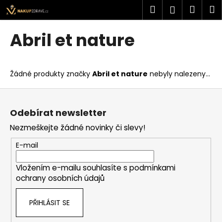
K
Přejít
Hledat
Náku
M
Přihlášen
na
o
obsah
Zpět
Zpět
košík
š
Abril et nature
í
C
k
o
Žádné produkty značky
Abril et nature
nebyly nalezeny...
p
o
Z
t
á
Odebírat newsletter
ř
p
Nezmeškejte žádné novinky či slevy!
e
a
b
t
E-mail
u
í
j
Vložením e-mailu souhlasíte s
podmínkami
ochrany osobních údajů
e
t
PŘIHLÁSIT SE
e
n