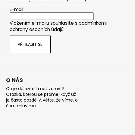
a
c
t
E-mail
í
í
p
Vložením e-mailu souhlasíte s
podmínkami
r
ochrany osobních údajů
v
k
PŘIHLÁSIT SE
y
v
ý
p
i
s
O NÁS
u
Co je důležitější než zdraví?
Otázka, kterou se ptáme, když už
je často pozdě. A věřte, že víme, o
čem mluvíme.