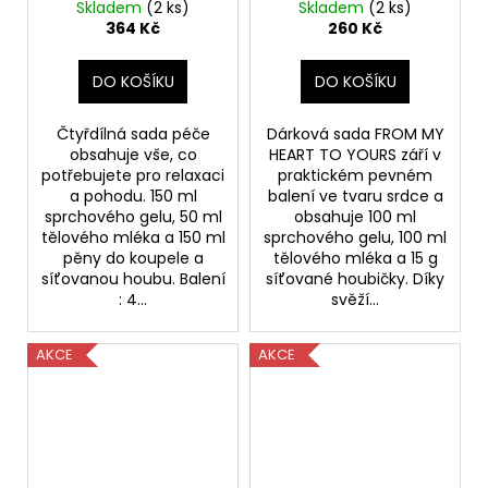
Lavender v kovové
Dárkové balení
Skladem
(2 ks)
Skladem
(2 ks)
krabičce 4 kusy
6060919
364 Kč
260 Kč
DO KOŠÍKU
DO KOŠÍKU
Čtyřdílná sada péče
Dárková sada FROM MY
obsahuje vše, co
HEART TO YOURS září v
potřebujete pro relaxaci
praktickém pevném
a pohodu. 150 ml
balení ve tvaru srdce a
sprchového gelu, 50 ml
obsahuje 100 ml
tělového mléka a 150 ml
sprchového gelu, 100 ml
pěny do koupele a
tělového mléka a 15 g
síťovanou houbu. Balení
síťované houbičky. Díky
: 4...
svěží...
AKCE
AKCE