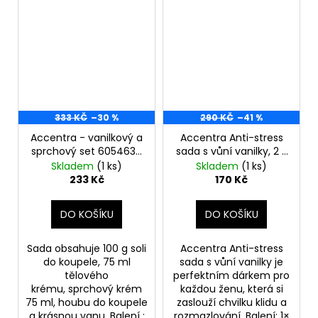
333 KČ
–30 %
290 KČ
–41 %
Accentra - vanilkový a
Accentra Anti-stress
sprchový set 6054630
sada s vůní vanilky, 2 x
AC
75ml + 100g
Skladem
(1 ks)
Skladem
(1 ks)
233 Kč
170 Kč
DO KOŠÍKU
DO KOŠÍKU
Sada obsahuje 100 g soli
Accentra Anti-stress
do koupele, 75 ml
sada s vůní vanilky je
tělového
perfektním dárkem pro
krému, sprchový krém
každou ženu, která si
75 ml, houbu do koupele
zaslouží chvilku klidu a
a krásnou vanu. Balení :
rozmazlování. Balení: 1×