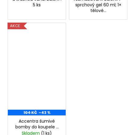
5 ks
sprchový gel 60 ml; 1×
tělové...
AKCE
104 KČ
–43 %
Accentra šumivé
bomby do koupele -
vůně: bílý čaj a
Skladem
(1 ks)