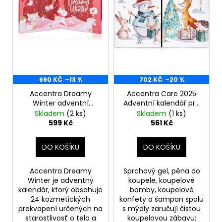
d
r
a
u
o
j
k
d
í
t
u
t
ů
k
?
t
690 KČ
–13 %
702 KČ
–20 %
ů
Accentra Dreamy
Accentra Care 2025
Winter adventní
Adventní kalendář pro
kalendaŕ
dívky s 24 produkty –
Skladem
(2 ks)
Skladem
(1 ks)
HLEDAT
Sněhulák a liška
599 Kč
561 Kč
DO KOŠÍKU
DO KOŠÍKU
D
o
Accentra Dreamy
Sprchový gel, pěna do
p
Winter je adventný
koupele, koupelové
o
kalendár, ktorý obsahuje
bomby, koupelové
24 kozmetických
konfety a šampon spolu
r
prekvapení určených na
s mýdly zaručují čistou
u
starostlivosť o telo a
koupelovou zábavu;