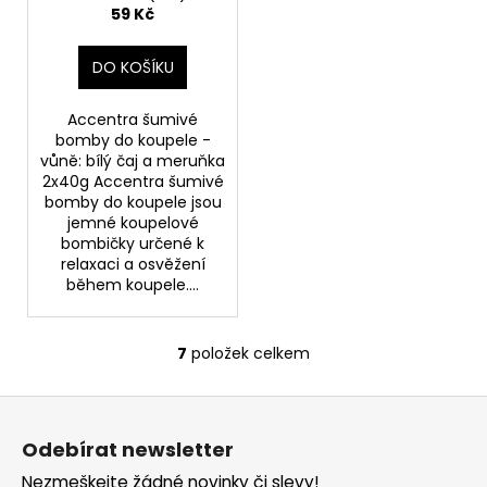
meruňka 2x40g
59 Kč
DO KOŠÍKU
Accentra šumivé
bomby do koupele -
vůně: bílý čaj a meruňka
2x40g Accentra šumivé
bomby do koupele jsou
jemné koupelové
bombičky určené k
relaxaci a osvěžení
během koupele....
7
položek celkem
O
v
Z
l
á
á
Odebírat newsletter
d
p
a
Nezmeškejte žádné novinky či slevy!