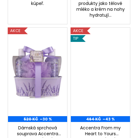
č
kúpeľ.
produkty jako tělové
u
mléko a krém na nohy
j
hydratují...
e
m
AKCE
AKCE
e
TIP
MARINE
KOLAGEN
139
Kč
Původně:
279
Kč
520 KČ
–30 %
464 KČ
–43 %
Dámská sprchová
Accentra From my
souprava Accentra
Heart to Yours