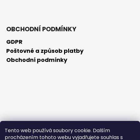
č
u
j
e
m
OBCHODNÍ PODMÍNKY
e
GDPR
Poštovné a způsob platby
SKIN79
SUN
Obchodní podmínky
MOIST
COOL
WATERPROOF
OPALOVACÍ
KRÉM
VE
FORMĚ
TYČINKY
SPF
50+,
23
G,
EXP.
Tento web používá soubory cookie. Dalším
31/01/2026
procházením tohoto webu vyjadřujete souhlas s