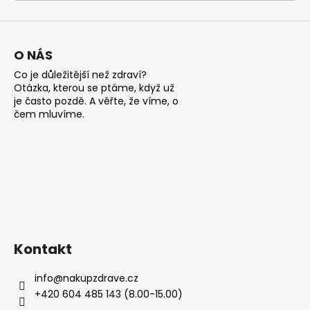
a
j
í
O NÁS
t
Co je důležitější než zdraví?
?
Otázka, kterou se ptáme, když už
je často pozdě. A věřte, že víme, o
čem mluvíme.
HLEDAT
D
o
Kontakt
p
o
info
@
nakupzdrave.cz
r
+420 604 485 143 (8.00-15.00)
u