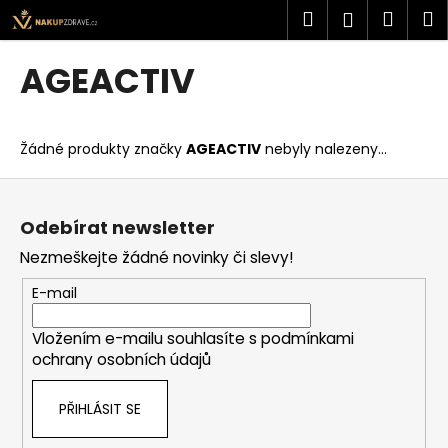
K
Přejít
Hledat
Náku
M
Přihlášen
na
o
obsah
Zpět
Zpět
košík
š
AGEACTIV
í
C
k
o
Žádné produkty značky
AGEACTIV
nebyly nalezeny...
p
o
Z
t
á
Odebírat newsletter
ř
p
Nezmeškejte žádné novinky či slevy!
e
a
b
t
E-mail
u
í
j
Vložením e-mailu souhlasíte s
podmínkami
ochrany osobních údajů
e
t
PŘIHLÁSIT SE
e
n