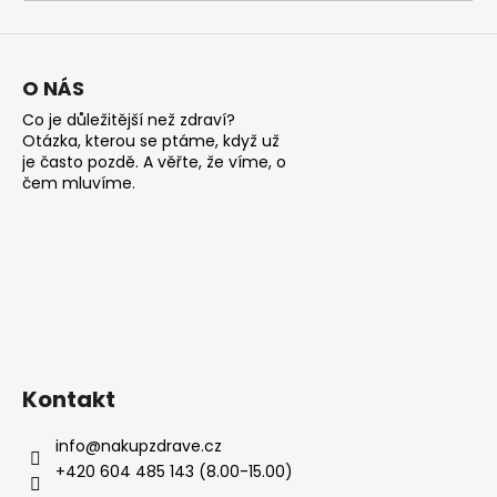
a
j
í
O NÁS
t
Co je důležitější než zdraví?
?
Otázka, kterou se ptáme, když už
je často pozdě. A věřte, že víme, o
čem mluvíme.
HLEDAT
D
o
Kontakt
p
o
info
@
nakupzdrave.cz
r
+420 604 485 143 (8.00-15.00)
u