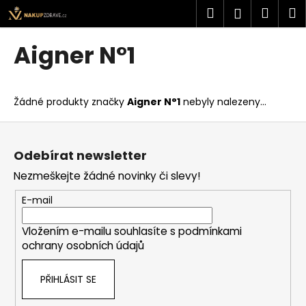
K
Přejít
Hledat
Náku
M
Přihlášen
na
o
obsah
Zpět
Zpět
košík
š
Aigner N°1
í
C
k
o
Žádné produkty značky
Aigner N°1
nebyly nalezeny...
p
o
Z
t
á
Odebírat newsletter
ř
p
Nezmeškejte žádné novinky či slevy!
e
a
b
t
E-mail
u
í
j
Vložením e-mailu souhlasíte s
podmínkami
ochrany osobních údajů
e
t
PŘIHLÁSIT SE
e
n