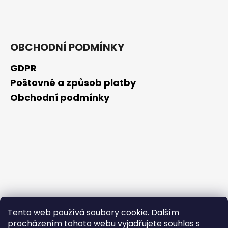
č
u
j
e
m
OBCHODNÍ PODMÍNKY
e
GDPR
Poštovné a způsob platby
BEAUTY
OF
Obchodní podmínky
JOSEON
ZMATŇUJÍCÍ
TYČINKA
MATTE
SUN
STICK
MUGWORT
+
CAMELIA
SPF50+/PA++++,
18
G
Tento web používá soubory cookie. Dalším
80
Kč
procházením tohoto webu vyjadřujete souhlas s