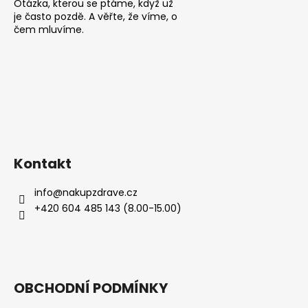
Otázka, kterou se ptáme, když už
je často pozdě. A věřte, že víme, o
čem mluvíme.
Kontakt
info
@
nakupzdrave.cz
+420 604 485 143 (8.00-15.00)
OBCHODNÍ PODMÍNKY