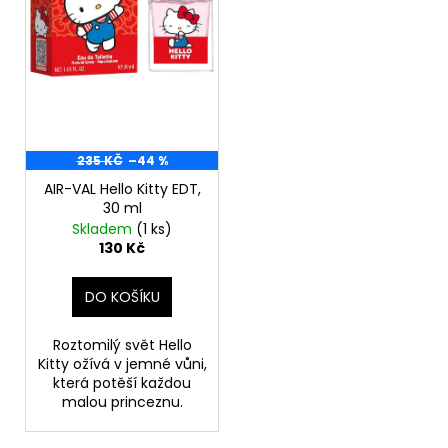
d
r
a
u
o
j
k
d
í
t
u
t
ů
k
?
t
235 KČ
–44 %
ů
AIR-VAL Hello Kitty EDT,
30 ml
Skladem
(1 ks)
HLEDAT
130 Kč
DO KOŠÍKU
D
o
Roztomilý svět Hello
p
Kitty ožívá v jemné vůni,
o
která potěší každou
malou princeznu.
r
u