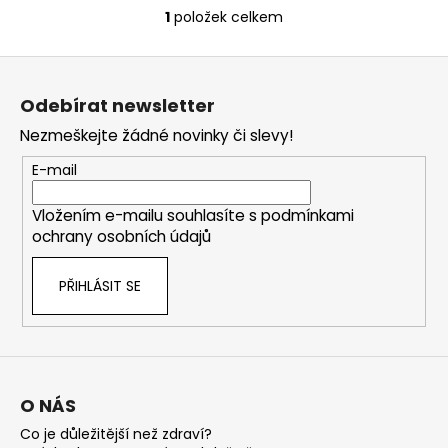
č
1
položek celkem
u
O
j
v
Z
e
l
m
á
á
Odebírat newsletter
e
d
p
a
Nezmeškejte žádné novinky či slevy!
a
c
t
KURKUMIN
E-mail
í
S
í
p
PIPERINEM
Vložením e-mailu souhlasíte s
podmínkami
r
145
ochrany osobních údajů
KAPSLÍ
v
k
499
Kč
PŘIHLÁSIT SE
y
v
ý
p
i
s
O NÁS
u
Co je důležitější než zdraví?