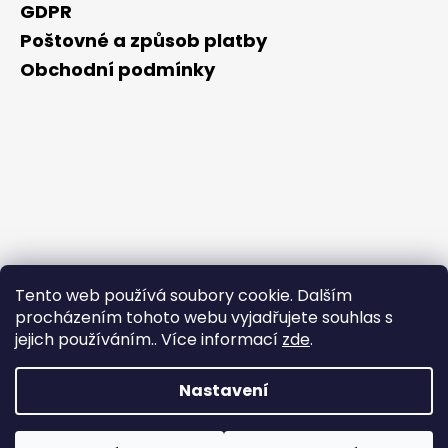
GDPR
Poštovné a způsob platby
Obchodní podmínky
Tento web používá soubory cookie. Dalším
procházením tohoto webu vyjadřujete souhlas s
jejich používáním.. Více informací
zde
.
Nastavení
Vytvořil Shoptet
Během horkých dnů nedoporučujeme doručování do
Copyright 2026
NAKUPZDRAVE.CZ
. Všechna práva