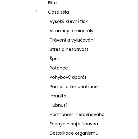
SCHIZANDRA
Elite
l
329 Kč
Části těla
Vysoký krevní tlak
Vitamíny a minerály
Trávení a vylučování
Stres a nespavost
Šport
Potence
Pohybový aparát
Paměť a koncentrace
Imunita
Hubnutí
Hormonálni nerovnováha
Energie - boj s únavou
Detoxikace organismu