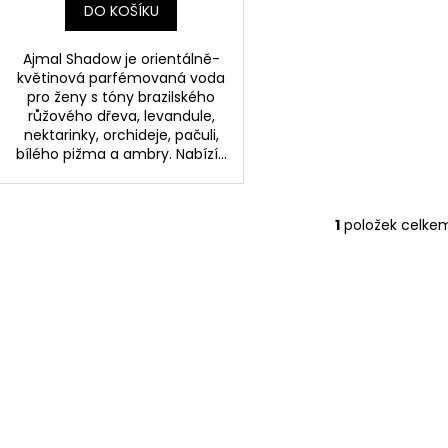
DO KOŠÍKU
Ajmal Shadow je orientálně-
květinová parfémovaná voda
pro ženy s tóny brazilského
růžového dřeva, levandule,
nektarinky, orchideje, pačuli,
bílého pižma a ambry. Nabízí...
1
položek celke
O
v
l
á
d
a
c
í
p
r