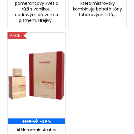
č
pomerančový květ a
která mistrovsky
u
růži s vanilkou,
kombinuje bohaté tóny
j
cedrovým dřevem a
tabákových listů,...
e
pižmem. Hřejivý...
m
e
AKCE
NZ
DERMOCOSMETICS
ROSACEA
–
DERMOKOSMETICKÝ
KRÉM
PRO
ZMÍRNĚNÍ
ZARUDNUTÍ
A
POSÍLENÍ
KAPILÁR
259
Kč
1 170 KČ
–29 %
Al Haramain Amber