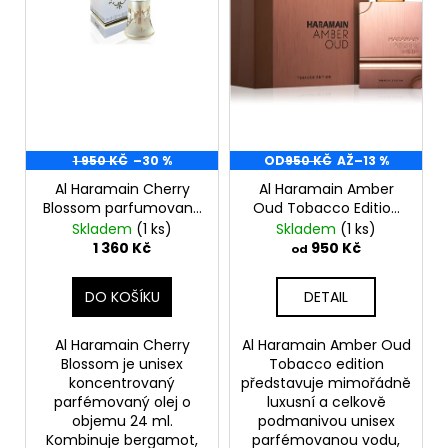
d
r
a
u
o
j
k
d
í
t
u
t
ů
k
?
t
1 950 KČ
–30 %
OD
950 KČ
AŽ
–13 %
ů
Al Haramain Cherry
Al Haramain Amber
Blossom parfumovaný
Oud Tobacco Edition
olej unisex 24 ml
Edp 60ml
Skladem
(1 ks)
Skladem
(1 ks)
HLEDAT
Rozbalený/
1 360 Kč
950 Kč
od
DO KOŠÍKU
DETAIL
D
o
Al Haramain Cherry
Al Haramain Amber Oud
p
Blossom je unisex
Tobacco edition
o
koncentrovaný
představuje mimořádně
parfémovaný olej o
luxusní a celkově
r
objemu 24 ml.
podmanivou unisex
u
Kombinuje bergamot,
parfémovanou vodu,