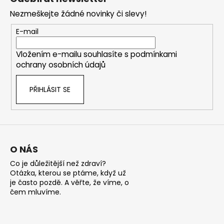
d
p
a
Nezmeškejte žádné novinky či slevy!
a
c
t
E-mail
í
í
p
Vložením e-mailu souhlasíte s
podmínkami
r
ochrany osobních údajů
v
k
PŘIHLÁSIT SE
y
v
ý
p
i
s
O NÁS
u
Co je důležitější než zdraví?
Otázka, kterou se ptáme, když už
je často pozdě. A věřte, že víme, o
čem mluvíme.