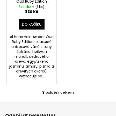
Oud Ruby Edition
unisexová
Skladem
(1 ks)
parfémovaná voda 60
830 Kč
ml – Rozbalené (ale
plné)
DO KOŠÍKU
Al Haramain Amber Oud
Ruby Edition je luxusní
unisexová vůně s tóny
šafránu, hořkých
mandlí, cedrového
dřeva, egyptského
jasmínu, ambry, pižma a
dřevitých akordů.
Vyznačuje se...
3
položek celkem
O
v
Z
l
á
á
Odebírat newsletter