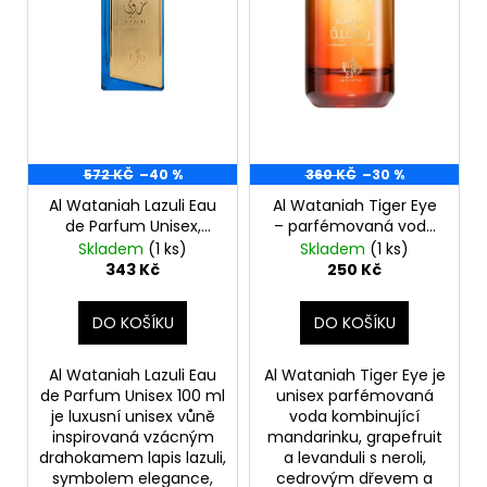
d
r
a
u
o
j
k
d
í
t
u
t
ů
k
?
t
572 KČ
–40 %
360 KČ
–30 %
ů
Al Wataniah Lazuli Eau
Al Wataniah Tiger Eye
de Parfum Unisex,
– parfémovaná voda
100ml - bez krabice
unisex 100ml
Skladem
(1 ks)
Skladem
(1 ks)
HLEDAT
343 Kč
250 Kč
DO KOŠÍKU
DO KOŠÍKU
D
o
Al Wataniah Lazuli Eau
Al Wataniah Tiger Eye je
p
de Parfum Unisex 100 ml
unisex parfémovaná
o
je luxusní unisex vůně
voda kombinující
inspirovaná vzácným
mandarinku, grapefruit
r
drahokamem lapis lazuli,
a levanduli s neroli,
u
symbolem elegance,
cedrovým dřevem a