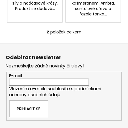
č
síly a nadčasové krásy.
kašmeranem. Ambra,
u
Produkt se dodává...
santalové dřevo a
j
fazole tonka...
e
m
e
2
položek celkem
O
v
Z
l
OPUNTICA
á
á
-
Odebírat newsletter
NOČNÍ
d
p
KRÉM
a
Nezmeškejte žádné novinky či slevy!
a
50ML
c
t
325
E-mail
í
Kč
í
p
Vložením e-mailu souhlasíte s
podmínkami
r
ochrany osobních údajů
v
k
PŘIHLÁSIT SE
y
v
ý