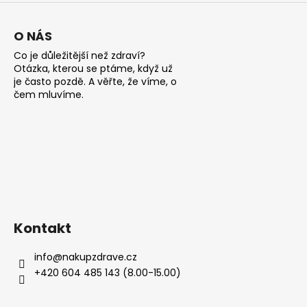
p
i
s
O NÁS
u
Co je důležitější než zdraví?
Otázka, kterou se ptáme, když už
je často pozdě. A věřte, že víme, o
čem mluvíme.
Kontakt
info
@
nakupzdrave.cz
+420 604 485 143 (8.00-15.00)