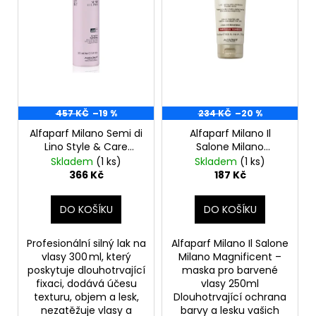
d
r
a
u
o
j
k
d
í
t
u
t
ů
k
?
t
457 KČ
–19 %
234 KČ
–20 %
ů
Alfaparf Milano Semi di
Alfaparf Milano Il
Lino Style & Care
Salone Milano
Original Hairspray,300
Magnificent – maska
Skladem
(1 ks)
Skladem
(1 ks)
HLEDAT
ml
pro barvené vlasy
366 Kč
187 Kč
250ml
DO KOŠÍKU
DO KOŠÍKU
D
o
Profesionální silný lak na
Alfaparf Milano Il Salone
p
vlasy 300 ml, který
Milano Magnificent –
o
poskytuje dlouhotrvající
maska pro barvené
fixaci, dodává účesu
vlasy 250ml
r
texturu, objem a lesk,
Dlouhotrvající ochrana
u
nezatěžuje vlasy a
barvy a lesku vašich