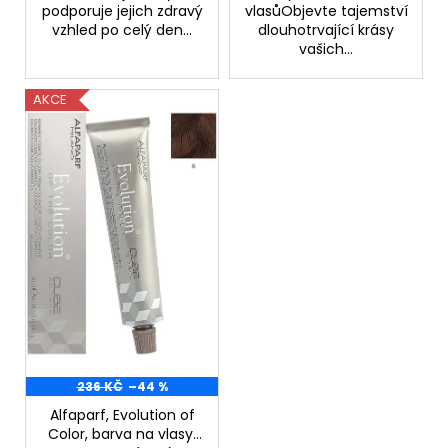
č
podporuje jejich zdravý
vlasůObjevte tajemství
u
vzhled po celý den...
dlouhotrvající krásy
j
vašich...
e
m
AKCE
e
RETINOL
SÉRUM
S
VITAMÍNY
C,
E,
F
30
ML
208
Kč
236 KČ
–44 %
Alfaparf, Evolution of
Color, barva na vlasy,