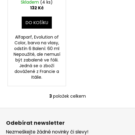
odstín 6, 60 ml
Skladem
(4 ks)
132 Kč
DO KOŠÍKU
Alfaparf, Evolution of
Color, barva na vlasy,
odstín 6 Balení: 60 ml
Nepoužité, ale nemusí
být zabalené ve fólii.
Jedná se o zboží
dovážené z Francie a
Itálie.
3
položek celkem
O
v
Z
l
á
á
Odebírat newsletter
d
p
a
Nezmeškejte žádné novinky či slevy!