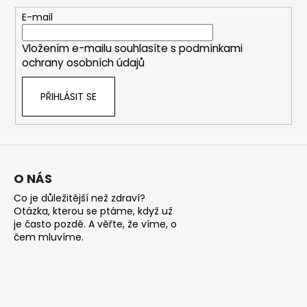
a
c
t
E-mail
í
í
p
Vložením e-mailu souhlasíte s
podmínkami
r
ochrany osobních údajů
v
k
PŘIHLÁSIT SE
y
v
ý
p
i
s
O NÁS
u
Co je důležitější než zdraví?
Otázka, kterou se ptáme, když už
je často pozdě. A věřte, že víme, o
čem mluvíme.