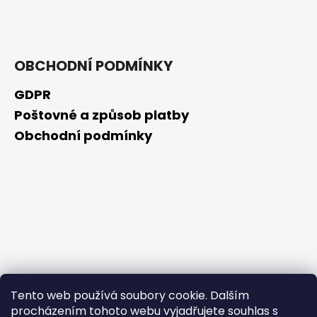
č
u
j
e
m
OBCHODNÍ PODMÍNKY
e
GDPR
Poštovné a způsob platby
SKIN79
SUN
Obchodní podmínky
MOIST
COOL
WATERPROOF
OPALOVACÍ
KRÉM
VE
FORMĚ
TYČINKY
SPF
50+,
23
G,
EXP.
Tento web používá soubory cookie. Dalším
31/01/2026
procházením tohoto webu vyjadřujete souhlas s