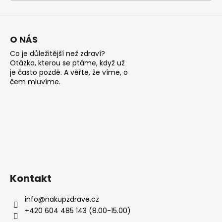
a
j
í
O NÁS
t
Co je důležitější než zdraví?
?
Otázka, kterou se ptáme, když už
je často pozdě. A věřte, že víme, o
čem mluvíme.
HLEDAT
D
o
Kontakt
p
o
info
@
nakupzdrave.cz
r
+420 604 485 143 (8.00-15.00)
u