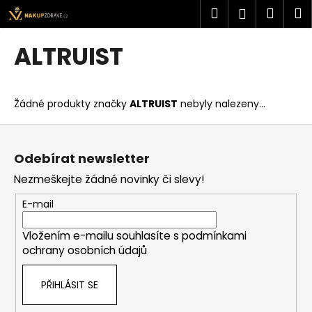
K
Přejít
Hledat
Náku
M
Přihlášen
na
o
obsah
Zpět
Zpět
košík
š
ALTRUIST
í
C
k
o
Žádné produkty značky
ALTRUIST
nebyly nalezeny...
p
o
Z
t
á
Odebírat newsletter
ř
p
Nezmeškejte žádné novinky či slevy!
e
a
b
t
E-mail
u
í
j
Vložením e-mailu souhlasíte s
podmínkami
ochrany osobních údajů
e
t
PŘIHLÁSIT SE
e
n