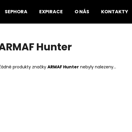
SEPHORA
EXPIRACE
O NÁS
KONTAKTY
Co potřebujete najít?
ARMAF Hunter
HLEDAT
Žádné produkty značky
ARMAF Hunter
nebyly nalezeny...
Doporučujeme