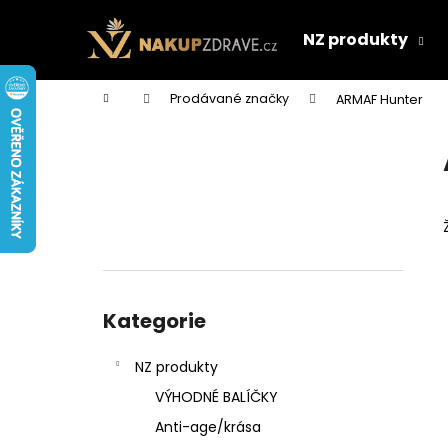
K
Přejít
na
o
NZ produkty
obsah
Zpět
Zpět
š
do
do
í
Domů
Prodávané značky
ARMAF Hunter
k
obchodu
obchodu
P
o
s
t
r
a
n
Přeskočit
n
kategorie
Kategorie
í
p
NZ produkty
a
VÝHODNÉ BALÍČKY
n
Anti-age/krása
e