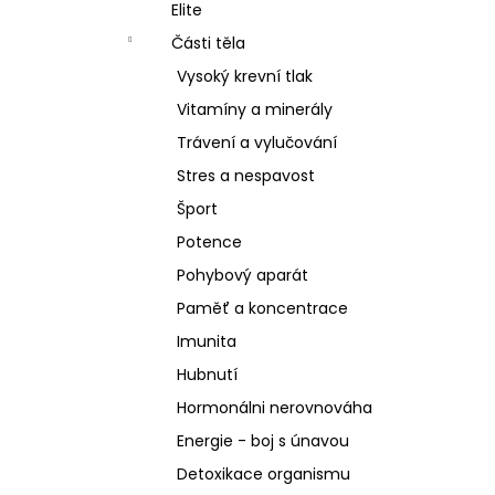
SCHIZANDRA
Elite
l
329 Kč
Části těla
Vysoký krevní tlak
Vitamíny a minerály
Trávení a vylučování
Stres a nespavost
Šport
Potence
Pohybový aparát
Paměť a koncentrace
Imunita
Hubnutí
Hormonálni nerovnováha
Energie - boj s únavou
Detoxikace organismu