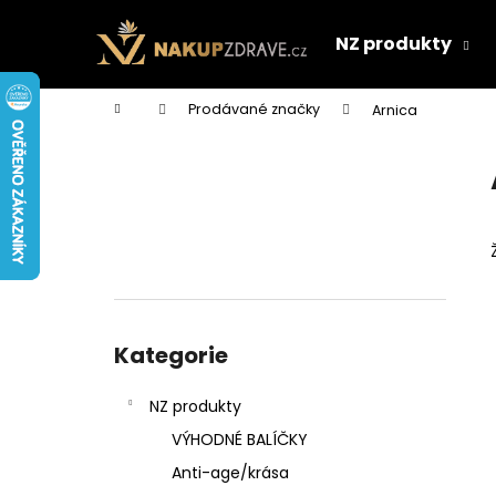
K
Přejít
na
o
NZ produkty
obsah
Zpět
Zpět
š
do
do
í
Domů
Prodávané značky
Arnica
k
obchodu
obchodu
P
o
s
t
r
a
n
Přeskočit
n
kategorie
Kategorie
í
p
NZ produkty
a
VÝHODNÉ BALÍČKY
n
Anti-age/krása
e