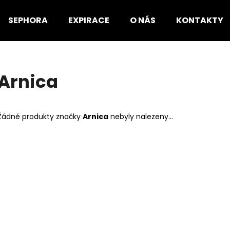
SEPHORA
EXPIRACE
O NÁS
KONTAKTY
Co potřebujete najít?
Arnica
HLEDAT
Žádné produkty značky
Arnica
nebyly nalezeny...
Doporučujeme