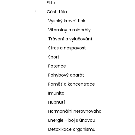
SCHIZANDRA
Elite
l
329 Kč
Části těla
Vysoký krevní tlak
Vitamíny a minerály
Trávení a vylučování
Stres a nespavost
Šport
Potence
Pohybový aparát
Paměť a koncentrace
Imunita
Hubnutí
Hormonálni nerovnováha
Energie - boj s únavou
Detoxikace organismu