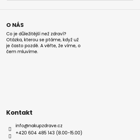
a
j
í
O NÁS
t
Co je důležitější než zdraví?
?
Otázka, kterou se ptáme, když už
je často pozdě. A věřte, že víme, o
čem mluvíme.
HLEDAT
D
o
Kontakt
p
o
info
@
nakupzdrave.cz
r
+420 604 485 143 (8.00-15.00)
u