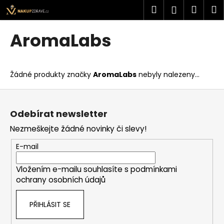
K
Přejít
Hledat
Náku
M
Přihlášen
na
o
obsah
Zpět
Zpět
košík
š
AromaLabs
í
C
k
o
Žádné produkty značky
AromaLabs
nebyly nalezeny...
p
o
Z
t
á
Odebírat newsletter
ř
p
Nezmeškejte žádné novinky či slevy!
e
a
b
t
E-mail
u
í
j
Vložením e-mailu souhlasíte s
podmínkami
ochrany osobních údajů
e
t
PŘIHLÁSIT SE
e
n