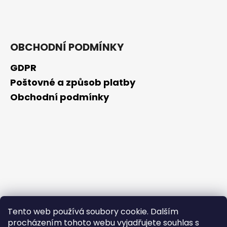
č
u
j
e
m
OBCHODNÍ PODMÍNKY
e
GDPR
Poštovné a způsob platby
SKIN79
SUN
Obchodní podmínky
MOIST
COOL
WATERPROOF
OPALOVACÍ
KRÉM
VE
FORMĚ
TYČINKY
SPF
50+,
23
G,
EXP.
Tento web používá soubory cookie. Dalším
31/01/2026
procházením tohoto webu vyjadřujete souhlas s