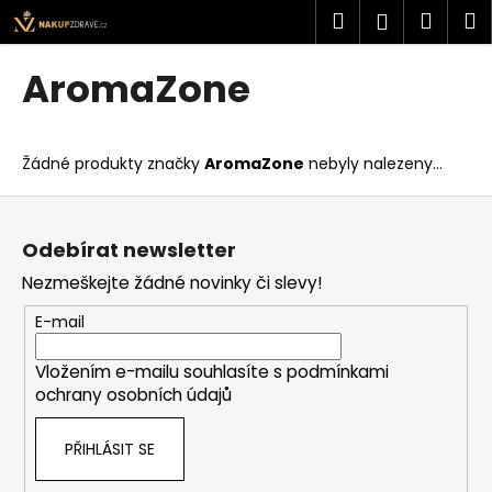
K
Přejít
Hledat
Náku
M
Přihlášen
na
o
obsah
Zpět
Zpět
košík
š
AromaZone
í
C
k
o
Žádné produkty značky
AromaZone
nebyly nalezeny...
p
o
Z
t
á
Odebírat newsletter
ř
p
Nezmeškejte žádné novinky či slevy!
e
a
b
t
E-mail
u
í
j
Vložením e-mailu souhlasíte s
podmínkami
ochrany osobních údajů
e
t
PŘIHLÁSIT SE
e
n