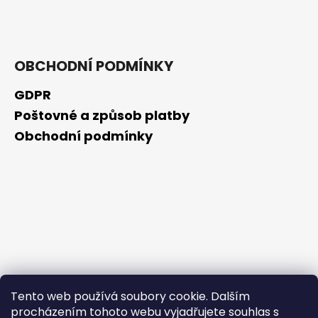
č
u
j
e
m
OBCHODNÍ PODMÍNKY
e
GDPR
Poštovné a způsob platby
SKIN79
SUN
Obchodní podmínky
MOIST
COOL
WATERPROOF
OPALOVACÍ
KRÉM
VE
FORMĚ
TYČINKY
SPF
50+,
23
G,
EXP.
Tento web používá soubory cookie. Dalším
31/01/2026
procházením tohoto webu vyjadřujete souhlas s