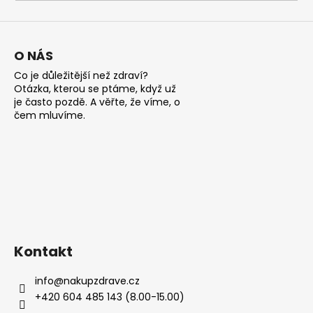
a
j
í
O NÁS
t
Co je důležitější než zdraví?
?
Otázka, kterou se ptáme, když už
je často pozdě. A věřte, že víme, o
čem mluvíme.
HLEDAT
D
o
Kontakt
p
o
info
@
nakupzdrave.cz
r
+420 604 485 143 (8.00-15.00)
u