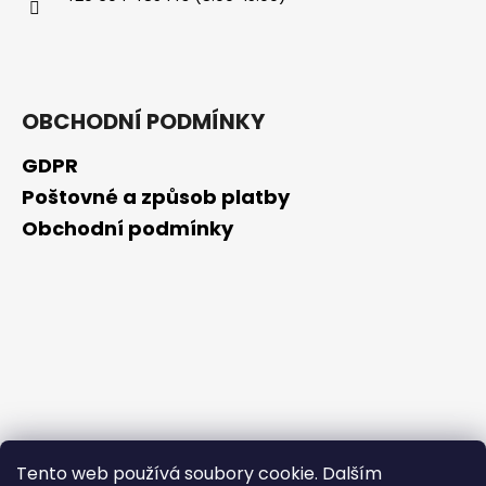
č
u
j
e
m
OBCHODNÍ PODMÍNKY
e
GDPR
NZ
Poštovné a způsob platby
DERMOCOSMETICS
ROSACEA
Obchodní podmínky
–
DERMOKOSMETICKÝ
KRÉM
PRO
ZMÍRNĚNÍ
ZARUDNUTÍ
A
POSÍLENÍ
KAPILÁR
259
Kč
Tento web používá soubory cookie. Dalším