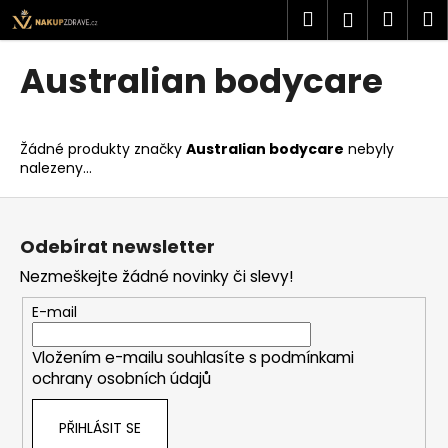
K
Přejít
Hledat
Náku
M
Přihlášen
na
o
obsah
Zpět
Zpět
košík
š
Australian bodycare
í
C
k
o
Žádné produkty značky
Australian bodycare
nebyly
p
nalezeny...
o
Z
t
á
ř
Odebírat newsletter
p
e
Nezmeškejte žádné novinky či slevy!
a
b
t
u
E-mail
í
j
Vložením e-mailu souhlasíte s
podmínkami
e
ochrany osobních údajů
t
e
PŘIHLÁSIT SE
n