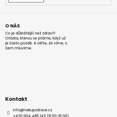
a
j
í
O NÁS
t
?
Co je důležitější než zdraví?
Otázka, kterou se ptáme, když už
je často pozdě. A věřte, že víme, o
čem mluvíme.
HLEDAT
D
o
p
Kontakt
o
r
info
@
nakupzdrave.cz
u
+420 604 485 143 (8.00-15.00)