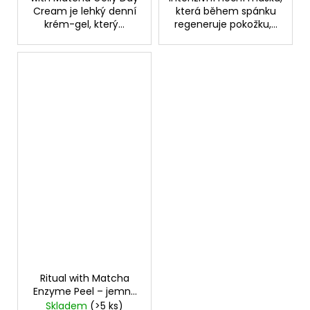
Cream je lehký denní
která během spánku
krém-gel, který...
regeneruje pokožku,...
Ritual with Matcha
Enzyme Peel – jemný
enzymatický peeling
Skladem
(>5 ks)