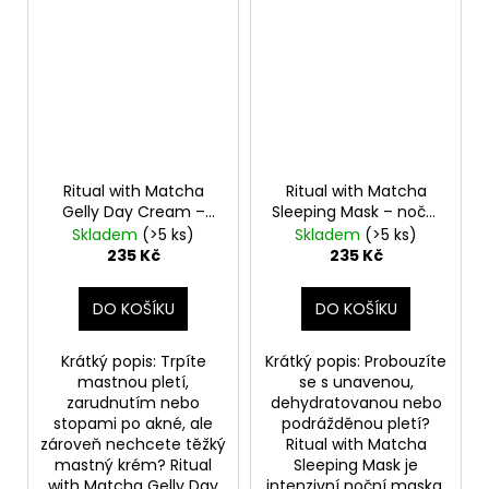
Ritual with Matcha
Ritual with Matcha
Gelly Day Cream –
Sleeping Mask – noční
lehký hydratační krém
regenerační maska
Skladem
(>5 ks)
Skladem
(>5 ks)
235 Kč
235 Kč
DO KOŠÍKU
DO KOŠÍKU
Krátký popis: Trpíte
Krátký popis: Probouzíte
mastnou pletí,
se s unavenou,
zarudnutím nebo
dehydratovanou nebo
stopami po akné, ale
podrážděnou pletí?
zároveň nechcete těžký
Ritual with Matcha
mastný krém? Ritual
Sleeping Mask je
with Matcha Gelly Day
intenzivní noční maska,