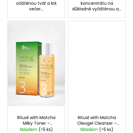
č
očištěnou tvář a krk
koncentrátu na
u
večer...
důkladně vyčištěnou a...
j
e
m
e
BEAUTY
OF
JOSEON
ZMATŇUJÍCÍ
TYČINKA
MATTE
SUN
STICK
MUGWORT
+
CAMELIA
SPF50+/PA++++,
18
G
Ritual with Matcha
Ritual with Matcha
Milky Toner –
Oleogel Cleanser –
80
hydratační mléčný
čistící olejový gel
Kč
Skladem
(>5 ks)
Skladem
(>5 ks)