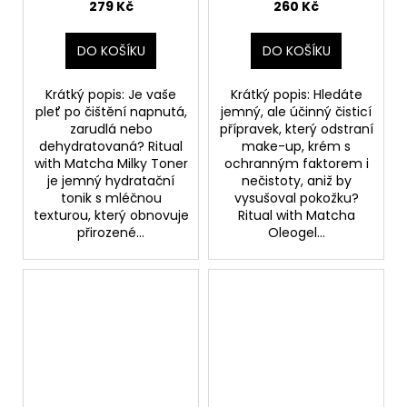
Původně:
tonik
279 Kč
260 Kč
240
Kč
DO KOŠÍKU
DO KOŠÍKU
Krátký popis: Je vaše
Krátký popis: Hledáte
pleť po čištění napnutá,
jemný, ale účinný čisticí
zarudlá nebo
přípravek, který odstraní
dehydratovaná? Ritual
make-up, krém s
with Matcha Milky Toner
ochranným faktorem i
je jemný hydratační
nečistoty, aniž by
tonik s mléčnou
vysušoval pokožku?
texturou, který obnovuje
Ritual with Matcha
přirozené...
Oleogel...