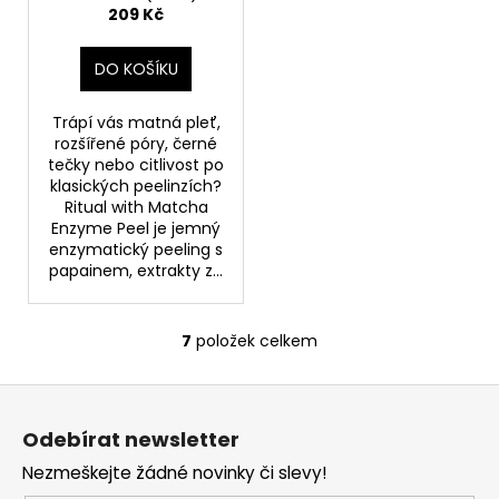
209 Kč
DO KOŠÍKU
Trápí vás matná pleť,
rozšířené póry, černé
tečky nebo citlivost po
klasických peelinzích?
Ritual with Matcha
Enzyme Peel je jemný
enzymatický peeling s
papainem, extrakty z...
7
položek celkem
O
v
Z
l
á
á
Odebírat newsletter
d
p
a
Nezmeškejte žádné novinky či slevy!
a
c