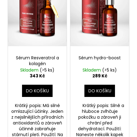
d
r
a
u
o
j
k
d
í
t
u
t
ů
k
?
t
ů
Sérum Resveratrol a
Sérum hydro-boost
kolagén
Skladem
(>5 ks)
Skladem
(>5 ks)
HLEDAT
343 Kč
289 Kč
DO KOŠÍKU
DO KOŠÍKU
D
o
Krátký popis: Má silné
Krátký popis: Silně a
p
omlazující účinky. Jeden
hluboce zvlhčuje
o
z nejsilnějších přírodních
pokožku a zároveň ji
antioxidantů a zároveň
chrání před
r
účinně zabraňuje
dehydratací. Použití:
u
stárnutí pleti. Použití: Na
Naneste několik kapek