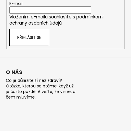
t
E-mail
í
í
p
Vložením e-mailu souhlasíte s
podmínkami
r
ochrany osobních údajů
v
k
PŘIHLÁSIT SE
y
v
ý
p
i
s
O NÁS
u
Co je důležitější než zdraví?
Otázka, kterou se ptáme, když už
je často pozdě. A věřte, že víme, o
čem mluvíme.