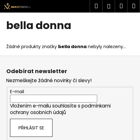
K
Přejít
Hledat
Náku
M
Přihlášen
na
o
obsah
Zpět
Zpět
košík
š
bella donna
í
C
k
o
Žádné produkty značky
bella donna
nebyly nalezeny...
p
o
Z
t
á
Odebírat newsletter
ř
p
Nezmeškejte žádné novinky či slevy!
e
a
b
t
E-mail
u
í
j
Vložením e-mailu souhlasíte s
podmínkami
ochrany osobních údajů
e
t
PŘIHLÁSIT SE
e
n