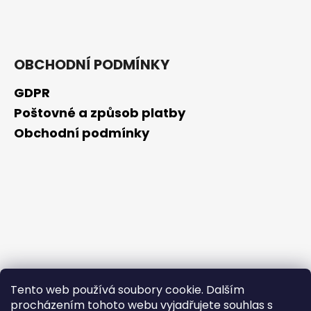
č
u
j
e
m
OBCHODNÍ PODMÍNKY
e
GDPR
Poštovné a způsob platby
SCHIZANDRA
Obchodní podmínky
329
Kč
Tento web používá soubory cookie. Dalším
procházením tohoto webu vyjadřujete souhlas s