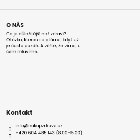
a
j
í
O NÁS
t
Co je důležitější než zdraví?
?
Otázka, kterou se ptáme, když už
je často pozdě. A věřte, že víme, o
čem mluvíme.
HLEDAT
D
o
Kontakt
p
o
info
@
nakupzdrave.cz
r
+420 604 485 143 (8.00-15.00)
u