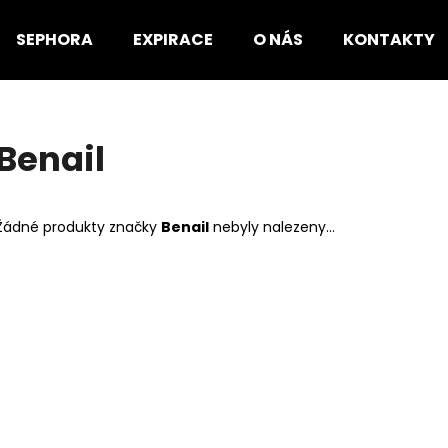
SEPHORA
EXPIRACE
O NÁS
KONTAKTY
Co potřebujete najít?
Benail
HLEDAT
Žádné produkty značky
Benail
nebyly nalezeny...
Doporučujeme