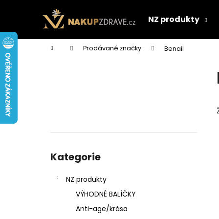
K
Přejít
na
o
NZ produkty
obsah
Zpět
Zpět
š
do
do
í
Domů
Prodávané značky
Benail
k
obchodu
obchodu
P
o
s
t
r
a
n
Přeskočit
n
kategorie
Kategorie
í
p
NZ produkty
a
VÝHODNÉ BALÍČKY
n
Anti-age/krása
e