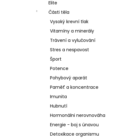
SCHIZANDRA
Elite
l
329 Kč
Části těla
Vysoký krevní tlak
Vitamíny a minerály
Trávení a vylučování
Stres a nespavost
Šport
Potence
Pohybový aparát
Paměť a koncentrace
Imunita
Hubnutí
Hormonálni nerovnováha
Energie - boj s únavou
Detoxikace organismu