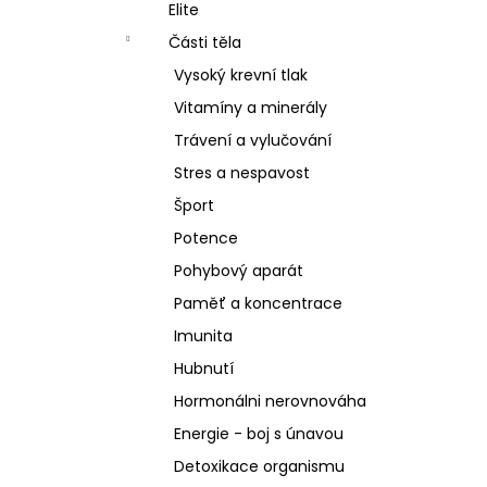
SCHIZANDRA
Elite
l
329 Kč
Části těla
Vysoký krevní tlak
Vitamíny a minerály
Trávení a vylučování
Stres a nespavost
Šport
Potence
Pohybový aparát
Paměť a koncentrace
Imunita
Hubnutí
Hormonálni nerovnováha
Energie - boj s únavou
Detoxikace organismu