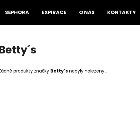
SEPHORA
EXPIRACE
O NÁS
KONTAKTY
Co potřebujete najít?
Betty´s
HLEDAT
Žádné produkty značky
Betty´s
nebyly nalezeny...
Doporučujeme