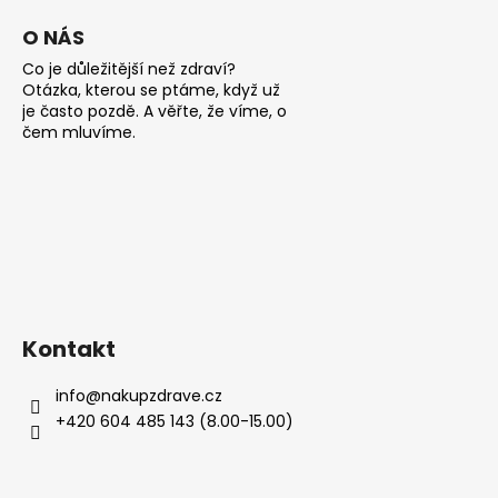
i
Původně:
240
s
O NÁS
Kč
u
Co je důležitější než zdraví?
Otázka, kterou se ptáme, když už
je často pozdě. A věřte, že víme, o
čem mluvíme.
Kontakt
info
@
nakupzdrave.cz
+420 604 485 143 (8.00-15.00)