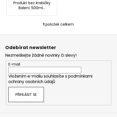
č
Produkt bez krabičky
u
Balení: 500ml...
j
e
m
1
položek celkem
O
e
v
Z
l
á
á
BEAUTY
Odebírat newsletter
d
OF
p
JOSEON
a
Nezmeškejte žádné novinky či slevy!
a
ZMATŇUJÍCÍ
c
TYČINKA
t
E-mail
í
MATTE
í
SUN
p
STICK
Vložením e-mailu souhlasíte s
podmínkami
r
MUGWORT
ochrany osobních údajů
v
+
CAMELIA
k
SPF50+/PA++++,
PŘIHLÁSIT SE
y
18
v
G
ý
80
p
Kč