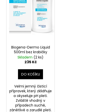
d
r
a
u
o
j
k
d
í
t
u
t
ů
k
?
t
ů
Biogena-Dermo Liquid
500ml bez krabičky
Skladem
(2 ks)
HLEDAT
235 Kč
DO KOŠÍKU
D
o
Velmi jemný čisticí
p
přípravek, který zklidňuje
o
a okyseluje pH pleti.
Zvláště vhodný v
r
případech suché,
u
zánětlivé a zarudlé pleti.