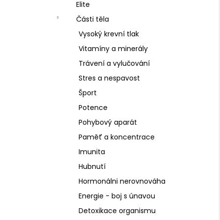
SCHIZANDRA
Elite
l
329 Kč
Části těla
Vysoký krevní tlak
Vitamíny a minerály
Trávení a vylučování
Stres a nespavost
Šport
Potence
Pohybový aparát
Paměť a koncentrace
Imunita
Hubnutí
Hormonálni nerovnováha
Energie - boj s únavou
Detoxikace organismu