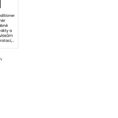
nditioner
onér
ábné
rakty a
é vlasům
ataci,...
m