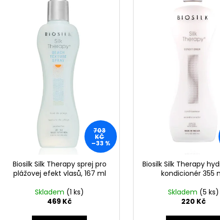
RETINOL SÉRUM S VITAMÍNY C, E, F 30 ML
GUARANA
p
i
208 Kč
259 Kč
r
s
o
p
d
r
u
o
k
d
t
u
ů
k
t
ů
703
KČ
–33 %
Biosilk Silk Therapy sprej pro
Biosilk Silk Therapy hy
plážovej efekt vlasů, 167 ml
kondicionér 355 
Skladem
(1 ks)
Skladem
(5 ks)
469 Kč
220 Kč