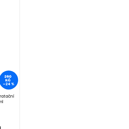
290
KČ
–24 %
dratační
ml