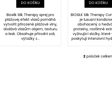
DO KOŠÍKU
DO KOŠÍKU
Biosilk Silk Therapy sprej pro
BIOSILK Silk Therapy Co
plážovej efekt vlasů pomáhá
je luxusní kondici
vytvořit přirozené plážové vlny,
obohacený o hedv
dodává vlasům objem, texturu
proteiny, rostlinné ext
a lesk. Obsahuje přírodní soli,
vyživující složky, kter
výtažky z...
poskytují intenzivní hydr
2
položek celke
O
v
l
á
d
a
c
í
p
r