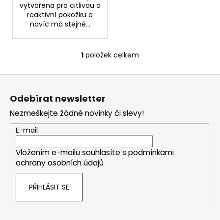
č
vytvořena pro citlivou a
u
reaktivní pokožku a
j
navíc má stejné...
e
m
e
1
položek celkem
O
v
Z
l
NZ
á
á
DERMOCOSMETICS
Odebírat newsletter
ROSACEA
d
p
–
a
Nezmeškejte žádné novinky či slevy!
a
DERMOKOSMETICKÝ
c
KRÉM
t
E-mail
í
PRO
í
ZMÍRNĚNÍ
p
ZARUDNUTÍ
Vložením e-mailu souhlasíte s
podmínkami
r
A
ochrany osobních údajů
v
POSÍLENÍ
KAPILÁR
k
PŘIHLÁSIT SE
y
259
Kč
v
ý