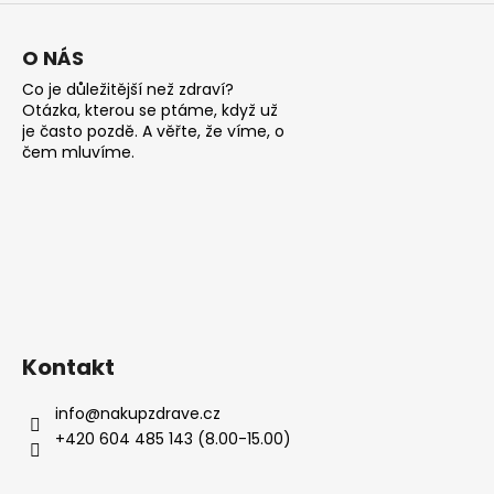
p
i
s
O NÁS
u
Co je důležitější než zdraví?
Otázka, kterou se ptáme, když už
je často pozdě. A věřte, že víme, o
čem mluvíme.
Kontakt
info
@
nakupzdrave.cz
+420 604 485 143 (8.00-15.00)