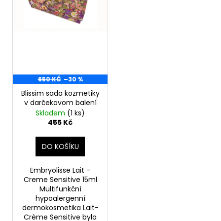
d
r
a
u
o
j
k
d
í
t
u
t
ů
k
?
t
650 KČ
–30 %
ů
Blissim sada kozmetiky
v darčekovom balení
Skladem
(1 ks)
HLEDAT
455 Kč
DO KOŠÍKU
D
o
Embryolisse Lait -
p
Creme Sensitive 15ml
o
Multifunkční
hypoalergenní
r
dermokosmetika Lait-
u
Crème Sensitive byla